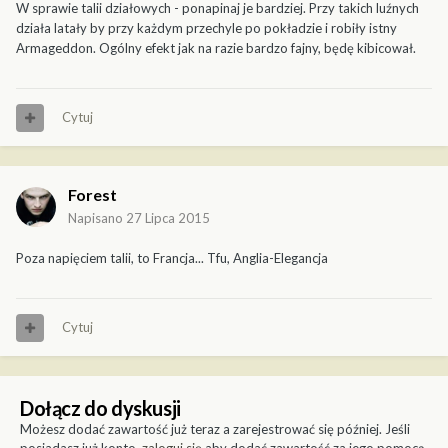
W sprawie talii działowych - ponapinaj je bardziej. Przy takich luźnych
działa latały by przy każdym przechyle po pokładzie i robiły istny
Armageddon. Ogólny efekt jak na razie bardzo fajny, będę kibicował.
Cytuj
Forest
Napisano
27 Lipca 2015
Poza napięciem talii, to Francja... Tfu, Anglia-Elegancja
Cytuj
Dołącz do dyskusji
Możesz dodać zawartość już teraz a zarejestrować się później. Jeśli