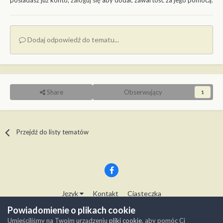
posiadasz już konto,
zaloguj się
aby dodać zawartość za jego pomocą.
Dodaj odpowiedź do tematu...
Share
Obserwujący
1
Przejdź do listy tematów
Język
Kontakt
Ciasteczka
Copyright © Modelwork.pl
Powiadomienie o plikach cookie
Powered by Invision Community
Umieściliśmy na Twoim urządzeniu
pliki cookie
, aby pomóc Ci