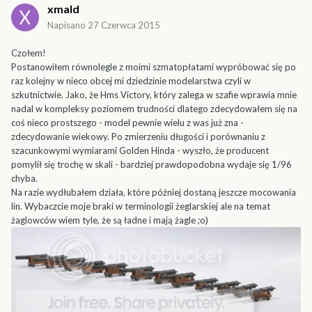
xmald
Napisano
27 Czerwca 2015
Czołem!
Postanowiłem równolegle z moimi szmatopłatami wypróbować się po
raz kolejny w nieco obcej mi dziedzinie modelarstwa czyli w
szkutnictwie. Jako, że Hms Victory, który zalega w szafie wprawia mnie
nadal w kompleksy poziomem trudności dlatego zdecydowałem się na
coś nieco prostszego - model pewnie wielu z was już zna -
zdecydowanie wiekowy. Po zmierzeniu długości i porównaniu z
szacunkowymi wymiarami Golden Hinda - wyszło, że producent
pomylił się trochę w skali - bardziej prawdopodobna wydaje się 1/96
chyba.
Na razie wydłubałem działa, które później dostaną jeszcze mocowania
lin. Wybaczcie moje braki w terminologii żeglarskiej ale na temat
żaglowców wiem tyle, że są ładne i mają żagle ;o)