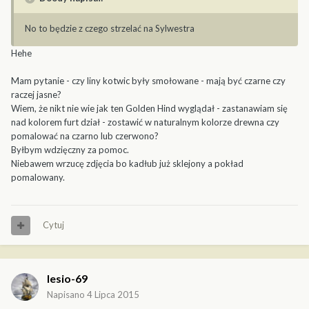
No to będzie z czego strzelać na Sylwestra
Hehe
Mam pytanie - czy liny kotwic były smołowane - mają być czarne czy
raczej jasne?
Wiem, że nikt nie wie jak ten Golden Hind wyglądał - zastanawiam się
nad kolorem furt dział - zostawić w naturalnym kolorze drewna czy
pomalować na czarno lub czerwono?
Byłbym wdzięczny za pomoc.
Niebawem wrzucę zdjęcia bo kadłub już sklejony a pokład
pomalowany.
Cytuj
lesio-69
Napisano
4 Lipca 2015