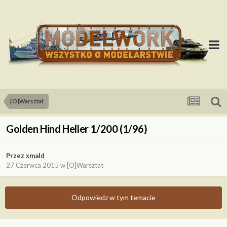
[O]Warsztat
Golden Hind Heller 1/200 (1/96)
Przez
xmald
27 Czerwca 2015
w
[O]Warsztat
Odpowiedz w tym temacie