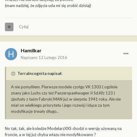
(mam nadziej, że zdjęcia uda mi się zrobić dzisiaj)
Cytuj
Hamilkar
Napisano
12 Lutego 2016
TerraIncognita napisał:
A nie pomyliłem. Pierwsze modele czołgu VK 1303 ( ogólnie
znany jako Luchs czy też Panzerspaehwagen II Sd.Kfz 123 )
zjechały z taśm Fabryki MAN już w sierpniu 1941 roku. Ale nie
miał on wielkiego priorytetu i jego rozwój i idące za tym
modyfikacje trwały długo..
No tak, tak, ale koledze ModelarzXXS chodzi o wersję używaną na
froncie, a w tej już chyba włazu nie modyfikowano ?