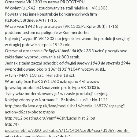
Oznaczenie VK 1303 to nazwa
PROTOTYPU
.
W kwietniu 1942 - zbudowany ze stali miękkiej - VK 1303.
Powstały też inne konstrukcje konkurencyjnych firm -
Pz.Kpfw.38(t)neue Art i T-15.
W czerwcu 1942 trzy prototypy (VK 1303,Pz.Kpfw.38(t) i T-15)
poddano testom na poligonie w Kummerdorfie.
Najlepiej "wypadł" VK 1303 i to jego skierowano do produkcji seryjnej
w drugiej połowie sierpnia 1942 roku.
Otrzymał oznaczenie
Pz.Kpfw.II Ausf.L Sd.Kfz.123 "Luchs"
początkowo
zakładano wyprodukowanie aż 800 sztuk.
Jednak z taśm zaczął schodzić
od drugiej połowy 1943 do stycznia 1944
wyprodukowano około 136* (131)*(104)* wozów ausf.L.
w tym - MAN 118 szt. , Henschel 18 szt.
W armatę 5cm KwK 39/1 L/60 uzbrojono 4-6 wozów
(prawdopodobnie).Oznaczenie prototypu VK
1303b
.
Tylny właz modernizowany już w czasie produkcji seryjnej.
Kolejny zdobyty w Normandii - Pz.Kpfw.II ausf.L : No.1121
http://media.iwm.org.uk/iwm/mediaLib/16/media-16872/large.jpg?
action=d&cat=photographs
http://s12.postimg.org/ynmfj46zh/Luchs_hist_2.jpg
http://f-
picture.net/lfp/s020.radikal.ru/i711/1404/cb/8b4cea7d1369.jpg/htm
właz jak u tego w Bovington - "
duży
" :