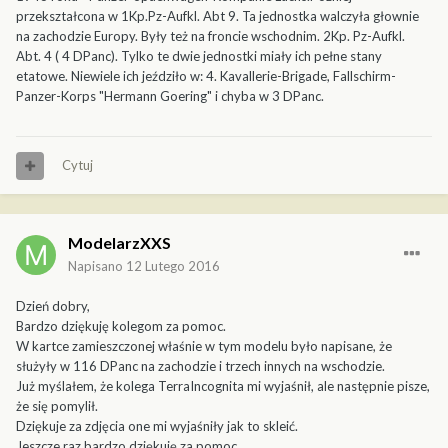
przekształcona w 1Kp.Pz-Aufkl. Abt 9. Ta jednostka walczyła głownie
na zachodzie Europy. Były też na froncie wschodnim. 2Kp. Pz-Aufkl.
Abt. 4 ( 4 DPanc). Tylko te dwie jednostki miały ich pełne stany
etatowe. Niewiele ich jeździło w: 4. Kavallerie-Brigade, Fallschirm-
Panzer-Korps "Hermann Goering" i chyba w 3 DPanc.
Cytuj
ModelarzXXS
Napisano
12 Lutego 2016
Dzień dobry,
Bardzo dziękuję kolegom za pomoc.
W kartce zamieszczonej właśnie w tym modelu było napisane, że
służyły w 116 DPanc na zachodzie i trzech innych na wschodzie.
Już myślałem, że kolega TerraIncognita mi wyjaśnił, ale następnie pisze,
że się pomylił.
Dziękuje za zdjęcia one mi wyjaśniły jak to skleić.
Jeszcze raz bardzo dziękuję za pomoc.