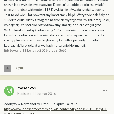
służyć jako wyjście ewakuacyjne. Dopasuj to sobie do okresu w jakim
chcesz przedstawić model. 116 Dywizja nie używała czołgów Luchs.
Jest to od wielu lat powtarzany karczemny błąd. Wszystkie należały do
1.Kp/Pz-Aufkl-Abt.9.Czołg ten na froncie występował w znikomej ilości,
wydaje się, że szeroko rozpoznawalny stał się dopiero dzięki grze
WOT. Jeżeli chciałbyś robić czołg 1.Kp, to należy dorobić stelaże na
kanistry na obu bokach wieży i dać czterocyfrowy numer boczny. Te
rzeczy plus standardowy trójbarwny kamuflaż pozwolą Ci zrobić
Luchsa, jaki brał udział w walkach na terenie Normandii.
Edytowane
11 Lutego 2016
przez Gość
Cytuj
meser262
Napisano
11 Lutego 2016
Zdobyty w Normandii w 1944 - Pz.Kpfw.II ausf.L :
http://www.lonesentry.com/blog/wp-content/uploads/2010/06/pz-ii-