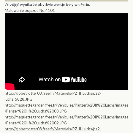
Ze zdjęć wynika że obydwie wersje były w użyciu.
Malowanie pojazdu No.4101
http://globetrotter08.free.fr/Materiels/PZ_II_Luchs/pz2-
luchs_5828.JPG
http://maquettegarden.free.fr/Vehicules/Panzer%20II%20Luchs/images
/Panzer%20II%20Luchs%2003.JPG
http://maquettegarden.free.fr/Vehicules/Panzer%20II%20Luchs/images
/Panzer%20II%20Luchs%2002.JPG
http://globetrotter08.free.fr/Materiels/PZ_II_Luchs/pz2-