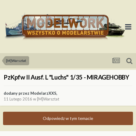
[M]Warsztat
PzKpfw II Ausf. L "Luchs" 1/35 - MIRAGEHOBBY
dodany przez
ModelarzXXS
,
11 Lutego 2016
w
[M]Warsztat
Odpowiedz w tym temacie