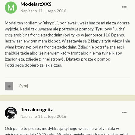
ModelarzXXS
Napisano
11 Lutego 2016
Model ten robiłem w "ukryciu", ponieważ uważałem że mi nie za dobrze
wyjdzie. Nadal tak uważam ale potrzebuje pomocy. Tytułowy "Luchs"
chcę zrobić na froncie zachodnim (był tylko w jednostce 116 Dpanc),
lecz właśnie w tym mam kłopot. W zestawie są 2 klapy z tyłu wieży i nie
wiem który typ był na froncie zachodnim. Zdjęć nie potrafię znaleźć i
znajduje takie albo, że nie wiem który front albo nie ma tylnej klapy
(zasłonięta, zdjęcie z innej strony) . Dlatego proszę o pomoc.
Fotki będą dopiero za jakiś czas.
Cytuj
TerraIncognita
Napisano
11 Lutego 2016
Och panie to proste, modyfikacja tylnego włazu na wieży miała w
miejsce w grudniu 1942 roku. Wtedy powiększono ten właz, aby mógł