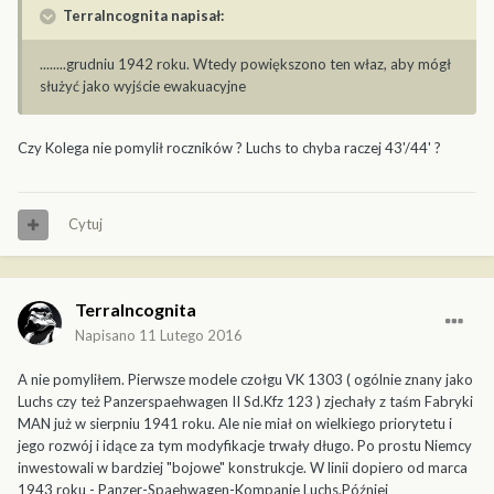
TerraIncognita napisał:
........grudniu 1942 roku. Wtedy powiększono ten właz, aby mógł
służyć jako wyjście ewakuacyjne
Czy Kolega nie pomylił roczników ? Luchs to chyba raczej 43'/44' ?
Cytuj
TerraIncognita
Napisano
11 Lutego 2016
A nie pomyliłem. Pierwsze modele czołgu VK 1303 ( ogólnie znany jako
Luchs czy też Panzerspaehwagen II Sd.Kfz 123 ) zjechały z taśm Fabryki
MAN już w sierpniu 1941 roku. Ale nie miał on wielkiego priorytetu i
jego rozwój i idące za tym modyfikacje trwały długo. Po prostu Niemcy
inwestowali w bardziej "bojowe" konstrukcje. W linii dopiero od marca
1943 roku - Panzer-Spaehwagen-Kompanie Luchs.Później