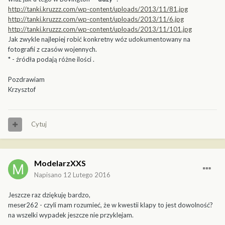
http://tanki.kruzzz.com/wp-content/uploads/2013/11/81.jpg
http://tanki.kruzzz.com/wp-content/uploads/2013/11/6.jpg
http://tanki.kruzzz.com/wp-content/uploads/2013/11/101.jpg
Jak zwykle najlepiej robić konkretny wóz udokumentowany na
fotografii z czasów wojennych.
* - źródła podają różne ilości .
Pozdrawiam
Krzysztof
Cytuj
ModelarzXXS
Napisano
12 Lutego 2016
Jeszcze raz dziękuję bardzo,
meser262 - czyli mam rozumieć, że w kwestii klapy to jest dowolność?
na wszelki wypadek jeszcze nie przyklejam.