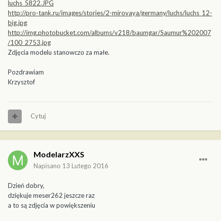
luchs_5822.JPG
http://pro-tank.ru/images/stories/2-mirovaya/germany/luchs/luchs_12-
big.jpg
http://img.photobucket.com/albums/v218/baumgar/Saumur%202007
/100_2753.jpg
Zdjęcia modelu stanowczo za małe.
Pozdrawiam
Krzysztof
Cytuj
ModelarzXXS
Napisano
13 Lutego 2016
Dzień dobry,
dziękuje meser262 jeszcze raz
a to są zdjęcia w powiększeniu