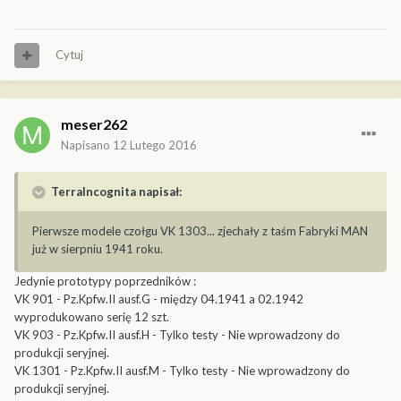
Cytuj
meser262
Napisano
12 Lutego 2016
TerraIncognita napisał:
Pierwsze modele czołgu VK 1303... zjechały z taśm Fabryki MAN
już w sierpniu 1941 roku.
Jedynie prototypy poprzedników :
VK 901 - Pz.Kpfw.II ausf.G - między 04.1941 a 02.1942
wyprodukowano serię 12 szt.
VK 903 - Pz.Kpfw.II ausf.H - Tylko testy - Nie wprowadzony do
produkcji seryjnej.
VK 1301 - Pz.Kpfw.II ausf.M - Tylko testy - Nie wprowadzony do
produkcji seryjnej.