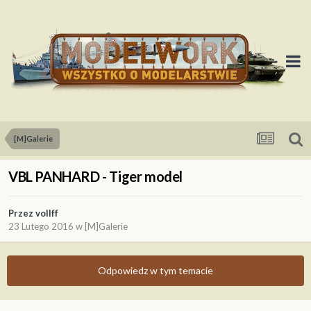
[M]Galerie
VBL PANHARD - Tiger model
Przez
vollff
23 Lutego 2016
w
[M]Galerie
Odpowiedz w tym temacie