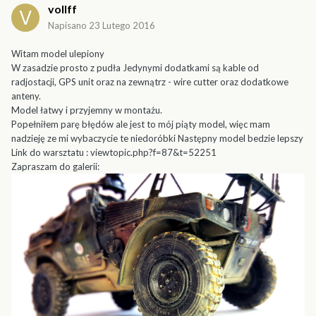
vollff
Napisano
23 Lutego 2016
Witam model ulepiony
W zasadzie prosto z pudła Jedynymi dodatkami są kable od
radjostacji, GPS unit oraz na zewnątrz - wire cutter oraz dodatkowe
anteny.
Model łatwy i przyjemny w montażu.
Popełniłem parę błędów ale jest to mój piąty model, więc mam
nadzieję ze mi wybaczycie te niedoróbki Następny model bedzie lepszy
Link do warsztatu : viewtopic.php?f=87&t=52251
Zapraszam do galerii: