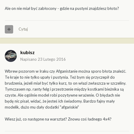
Ale on nie miał być zabłocony - gdzie na pustyni znajdziesz błoto?
Cytuj
kubisz
Napisano
23 Lutego 2016
Wbrew pozorom w Iraku czy Afganistanie można sporo błota znaleźć.
Te kraje to nie tylko upały i pustynia. Też bym się przyczepił do
brudzenia, jeżeli miał być tylko kurz, to on włazi zwłaszcza w szczeliny.
Tymczasem np. ranty felg i przestrzenie między kostkami bieżnika są
czyste. Ale ogólnie model robi pozytywne wrażenie. O błędach nie
będę nic pisał, widać, że jesteś ich świadomy. Bardzo fajny mały
modelik, dużo mu dały dodatki "afgańskie"
Wiesz już, co następne na warsztat? Znowu coś ładnego 4x4?