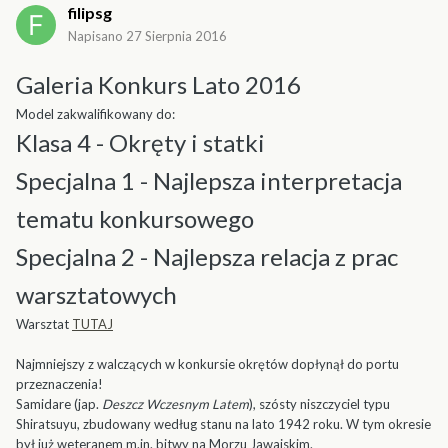
filipsg
Napisano
27 Sierpnia 2016
Galeria Konkurs Lato 2016
Model zakwalifikowany do:
Klasa 4 - Okręty i statki
Specjalna 1 - Najlepsza interpretacja
tematu konkursowego
Specjalna 2 - Najlepsza relacja z prac
warsztatowych
Warsztat
TUTAJ
Najmniejszy z walczących w konkursie okrętów dopłynął do portu
przeznaczenia!
Samidare (jap.
Deszcz Wczesnym Latem
), szósty niszczyciel typu
Shiratsuyu, zbudowany według stanu na lato 1942 roku. W tym okresie
był już weteranem m.in. bitwy na Morzu Jawajskim.