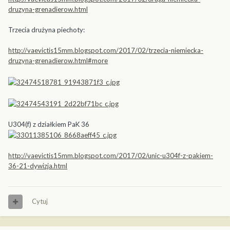
druzyna-grenadierow.html
Trzecia drużyna piechoty:
http://vaevictis15mm.blogspot.com/2017/02/trzecia-niemiecka-
druzyna-grenadierow.html#more
U304(f) z działkiem PaK 36
http://vaevictis15mm.blogspot.com/2017/02/unic-u304f-z-pakiem-
36-21-dywizja.html
Cytuj