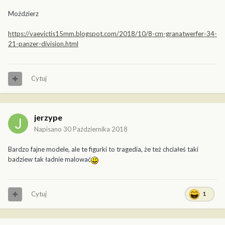
Moździerz
https://vaevictis15mm.blogspot.com/2018/10/8-cm-granatwerfer-34-
21-panzer-division.html
Cytuj
jerzype
Napisano
30 Października 2018
Bardzo fajne modele, ale te figurki to tragedia, że też chciałeś taki
badziew tak ładnie malować
Cytuj
1