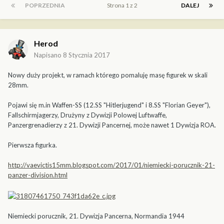
POPRZEDNIA
Strona 1 z 2
DALEJ
Herod
Napisano
8 Stycznia 2017
Nowy duży projekt, w ramach którego pomaluję masę figurek w skali
28mm.
Pojawi się m.in Waffen-SS (12.SS "Hitlerjugend" i 8.SS "Florian Geyer"),
Fallschirmjagerzy, Drużyny z Dywizji Polowej Luftwaffe,
Panzergrenadierzy z 21. Dywizji Pancernej, może nawet 1 Dywizja ROA.
Pierwsza figurka.
http://vaevictis15mm.blogspot.com/2017/01/niemiecki-porucznik-21-
panzer-division.html
Niemiecki porucznik, 21. Dywizja Pancerna, Normandia 1944