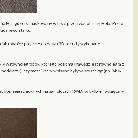
na Hel, gdzie zamaskowany w lesie przetrwał obronę Helu. Przed
eudanego startu.
 jak również projekty do druku 3D zostały wykonane
 były w równoległobok, którego pozioma krawędź jest równoległa z
odelarzu), czy raczej litery wpisane były w prostokąt (np. jak w
mat liter rejestracyjnych na samolotach RWD, to byłbym wdzięczny