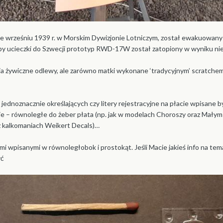
 wrześniu 1939 r. w Morskim Dywizjonie Lotniczym, został ewakuowany 
róby ucieczki do Szwecji prototyp RWD-17W został zatopiony w wyniku ni
a żywiczne odlewy, ale zarówno matki wykonane ‘tradycyjnym’ scratchem
jednoznacznie określających czy litery rejestracyjne na płacie wpisane
e – równoległe do żeber płata (np. jak w modelach Choroszy oraz Małym m
 kalkomaniach Weikert Decals)…
ami wpisanymi w równoległobok i prostokąt. Jeśli Macie jakieś info na te
yć