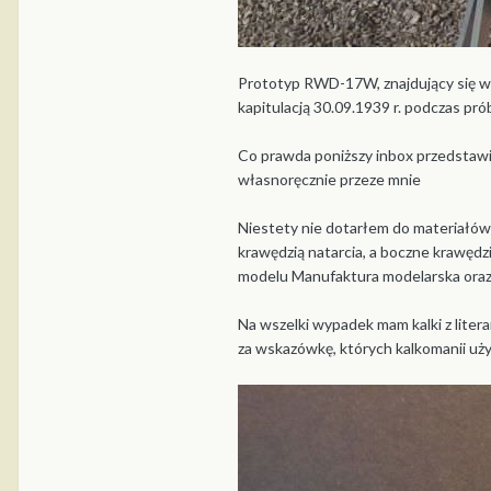
Prototyp RWD-17W, znajdujący się we
kapitulacją 30.09.1939 r. podczas p
Co prawda poniższy inbox przedstawi
własnoręcznie przeze mnie
Niestety nie dotarłem do materiałów 
krawędzią natarcia, a boczne krawędzi
modelu Manufaktura modelarska oraz
Na wszelki wypadek mam kalki z liter
za wskazówkę, których kalkomanii uż