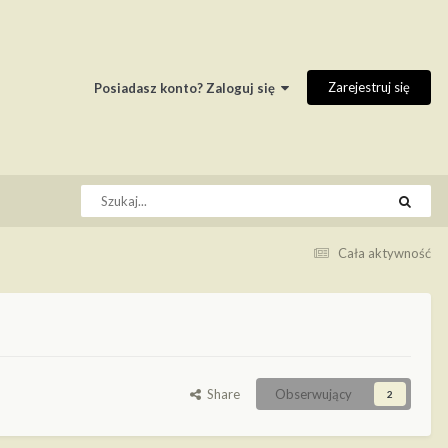
Zarejestruj się
Posiadasz konto? Zaloguj się
Cała aktywność
Share
Obserwujący
2