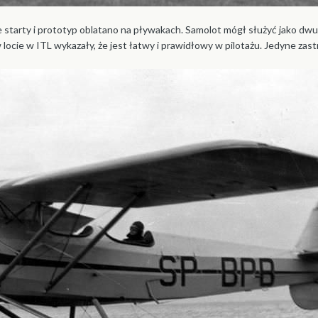
e starty i prototyp oblatano na pływakach. Samolot mógł służyć jako d
ocie w ITL wykazały, że jest łatwy i prawidłowy w pilotażu. Jedyne zastr