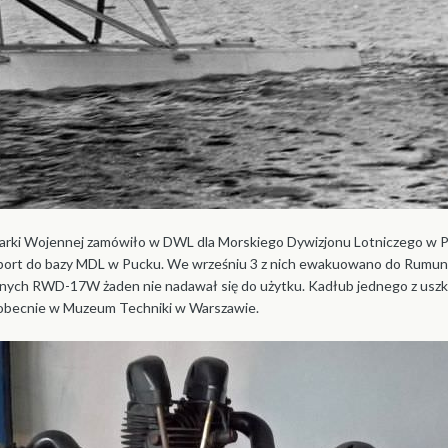
arki Wojennej zamówiło w DWL dla Morskiego Dywizjonu Lotniczego w 
ansport do bazy MDL w Pucku. We wrześniu 3 z nich ewakuowano do Rumuni
nych RWD-17W żaden nie nadawał się do użytku. Kadłub jednego z uszko
ię obecnie w Muzeum Techniki w Warszawie.