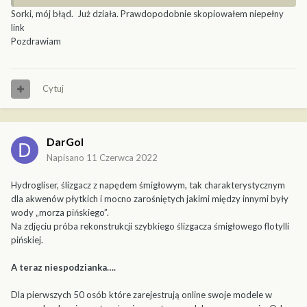
Sorki, mój błąd. Już działa. Prawdopodobnie skopiowałem niepełny
link
Pozdrawiam
Cytuj
DarGol
Napisano
11 Czerwca 2022
Hydrogliser, ślizgacz z napędem śmigłowym, tak charakterystycznym
dla akwenów płytkich i mocno zarośniętych jakimi między innymi były
wody „morza pińskiego”.
Na zdjęciu próba rekonstrukcji szybkiego ślizgacza śmigłowego flotylli
pińskiej.
A teraz niespodzianka….
Dla pierwszych 50 osób które zarejestrują online swoje modele w