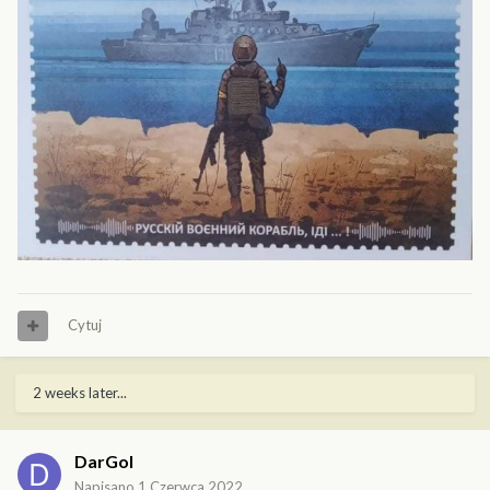
rzeczowe przewiduje się także dla pozostałych wyróżnionych.
8. Organizatorzy przewidują nagrody specjalne.
Więcej informacji publikowanych będzie na stronie wydarzenia:
Konkurs modelarski im. Bogumiła Nowotnego | Facebook
Cytuj
2 weeks later...
DarGol
Napisano
1 Czerwca 2022