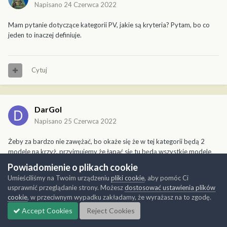
Napisano
24 Czerwca 2022
Mam pytanie dotyczące kategorii PV, jakie są kryteria? Pytam, bo co
jeden to inaczej definiuje.
Cytuj
DarGol
Napisano
25 Czerwca 2022
Żeby za bardzo nie zawężać, bo okaże się że w tej kategorii będą 2
modele na krzyż, przyjmujemy że łapać się tu będą wszystkie modele
które wydane były co najmniej 25 lat temu. Waloryzacje dopuszczalne.
Powiadomienie o plikach cookie
Umieściliśmy na Twoim urządzeniu
pliki cookie
, aby pomóc Ci
usprawnić przeglądanie strony. Możesz
dostosować ustawienia plików
Cytuj
cookie
, w przeciwnym wypadku zakładamy, że wyrażasz na to zgodę.
Accept Cookies
Reject Cookies