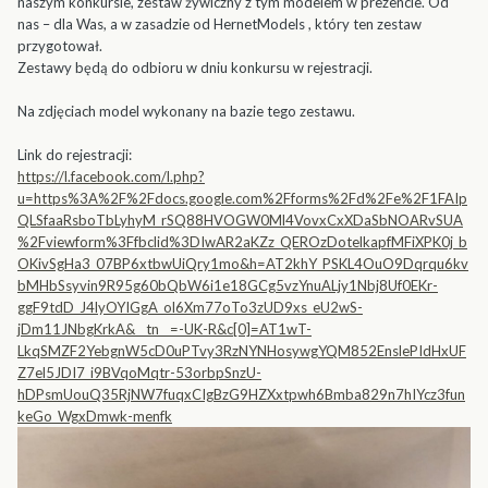
naszym konkursie, zestaw żywiczny z tym modelem w prezencie. Od
nas – dla Was, a w zasadzie od HernetModels , który ten zestaw
przygotował.
Zestawy będą do odbioru w dniu konkursu w rejestracji.
Na zdjęciach model wykonany na bazie tego zestawu.
Link do rejestracji:
https://l.facebook.com/l.php?
u=https%3A%2F%2Fdocs.google.com%2Fforms%2Fd%2Fe%2F1FAIp
QLSfaaRsboTbLyhyM_rSQ88HVOGW0Ml4VovxCxXDaSbNOARvSUA
%2Fviewform%3Ffbclid%3DIwAR2aKZz_QEROzDotelkapfMFiXPK0j_b
OKivSgHa3_07BP6xtbwUiQry1mo&h=AT2khY_PSKL4OuO9Dqrqu6kv
bMHbSsyvin9R95g60bQbW6i1e18GCg5vzYnuALjy1Nbj8Uf0EKr-
ggF9tdD_J4lyOYIGgA_ol6Xm77oTo3zUD9xs_eU2wS-
jDm11JNbgKrkA&__tn__=-UK-R&c[0]=AT1wT-
LkqSMZF2YebgnW5cD0uPTvy3RzNYNHosywgYQM852EnslePIdHxUF
Z7el5JDI7_i9BVqoMqtr-53orbpSnzU-
hDPsmUouQ35RjNW7fuqxCIgBzG9HZXxtpwh6Bmba829n7hIYcz3fun
keGo_WgxDmwk-menfk