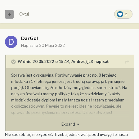
modelu zmiany, przeróbki itp. Posłuży ona w wypadku kwestii
dyskusyjnych oraz do oceny modeli.
Cytuj
2
10. W przypadku wątpliwości, co do autorstwa modelu,
sędziowie mają prawo nie dokonania jego oceny.
11. W konkursie nie mogą brać udziału modele nagrodzone w
poprzednich edycjach Festiwalu Modelarskiego w Dobczycach.
DarGol
Podział na grupy wiekowe
1. We wszystkich klasach konkurs rozegrany zostanie w
Napisano
20 Maja 2022
kategoriach wiekowych :
J- junior (zawodnicy do 18 lat)
W dniu 20.05.2022 o 15:14,
Andrzej_LK
napisał:
S- senior (zawodnicy powyżej lat 18.)
Sprawa jest dyskusyjna. Porównywanie prac np. 8 letniego
Kategorie konkursowe
młodzika i 17 letniego juniora jest trudną sprawą, ja bym sięnie
Konkurs modeli kartonowych MK
podjął. Obawiam się, że młodzicy mogą jednak sporo stracić. Na
KST-samoloty tłokowe wszystkie skale
nasyzm festiwalu mamy politykę taką że rozdzielamy i każdy
KSO- samoloty odrzutowe wszystkie skale
młodzik dostaje dyplom i mały fant za udział razem z medalem
KS.C.- szybowce wszystkie skale
okolicznościowym. Pewnie to nie jest idealne rozwiązanie, ale
KH- śmigłowce wszystkie skale
sprawa do przemyślenia na przyszłość. Dzieci łatwo jest
KK.S.- kosmiczne i sf wszystkie skale
zniechęcić.
KPK-1 pojazdy kołowe wojskowe wszystkie skale
Expand
KPK-2 pojazdy kołowe cywilne wszystkie skale
KPG- pojazdy gąsienicowe wszystkie skale
Nie sposób się nie zgodzić. Trzeba jednak wziąć pod uwagę że nasza