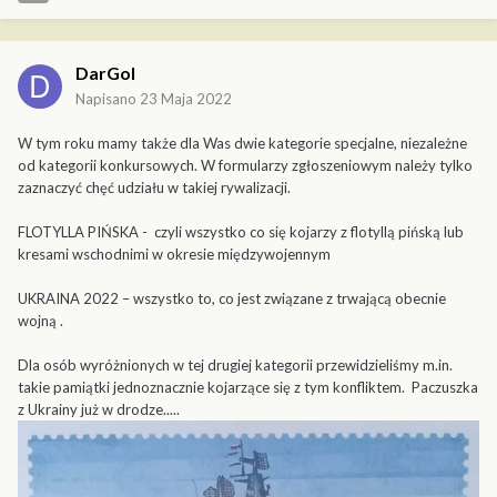
Zasady oceny zgłoszonych modeli:
1. Sędzia Główny jest powoływany przez Organizatorów przed
DarGol
konkursem.
Napisano
23 Maja 2022
2. Sędzia Główny powołuje komisje sędziowskie do oceny
odpowiednich kategorii i pełni nadzór ogólny nad pracą komisji
W tym roku mamy także dla Was dwie kategorie specjalne, niezależne
sędziowskich.
od kategorii konkursowych. W formularzy zgłoszeniowym należy tylko
3. Sędzia Główny nie bierze udziału w ocenie modeli.
zaznaczyć chęć udziału w takiej rywalizacji.
4. Sędzia Główny i członkowie komisji sędziowskich nie biorą
udziału w rywalizacji konkursowej.
FLOTYLLA PIŃSKA - czyli wszystko co się kojarzy z flotyllą pińską lub
5. Zgłoszone do konkursu modele oceniają ww. komisje wg.
kresami wschodnimi w okresie międzywojennym
zasady podoba się - nie podoba się. Decyzja komisji sędziowskiej
jest ostateczna i nie podlega oprotestowaniu.
UKRAINA 2022 – wszystko to, co jest związane z trwającą obecnie
6. Organizatorzy planują przyznanie trzech wyróżnień w każdej
wojną .
klasie (poza kategoriami specjalnymi) . W przypadku wysokiego
poziomu wykonania modeli ilość wyróżnień może zostać
Dla osób wyróżnionych w tej drugiej kategorii przewidzieliśmy m.in.
zwiększona. Analogicznie, w przypadku niskiego poziomu
takie pamiątki jednoznacznie kojarzące się z tym konfliktem. Paczuszka
wykonania ilość wyróżnień może być decyzją Organizatorów
z Ukrainy już w drodze.....
zmniejszona. O ilości wyróżnień w danej klasie decyduje Sędzia
Główny oraz Organizatorzy.
7. Dla zwycięzców poszczególnych kategorii organizatorzy
przewidują nagrody rzeczowe. W miarę możliwości nagrody