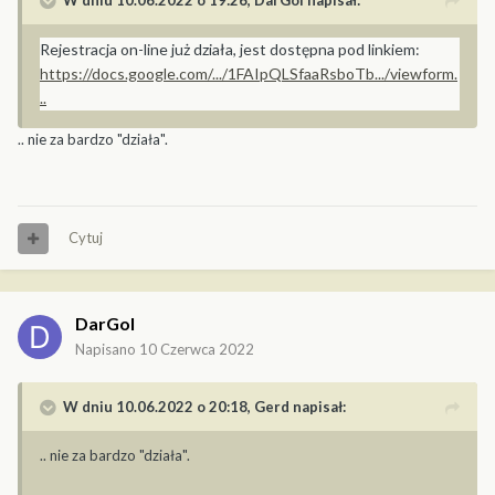
W dniu 10.06.2022 o 19:26,
DarGol
napisał:
Rejestracja on-line już działa, jest dostępna pod linkiem:
https://docs.google.com/.../1FAIpQLSfaaRsboTb.../viewform.
..
.. nie za bardzo "działa".
Cytuj
DarGol
Napisano
10 Czerwca 2022
W dniu 10.06.2022 o 20:18,
Gerd
napisał:
.. nie za bardzo "działa".