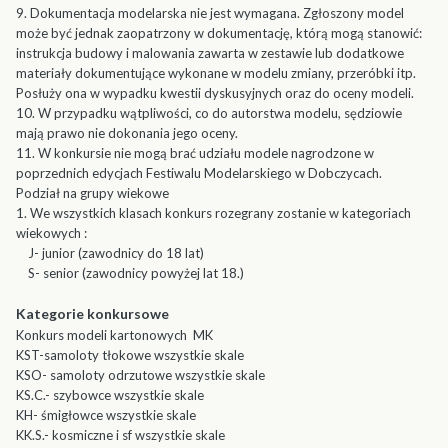
9. Dokumentacja modelarska nie jest wymagana. Zgłoszony model
może być jednak zaopatrzony w dokumentację, którą mogą stanowić:
instrukcja budowy i malowania zawarta w zestawie lub dodatkowe
materiały dokumentujące wykonane w modelu zmiany, przeróbki itp.
Posłuży ona w wypadku kwestii dyskusyjnych oraz do oceny modeli.
10. W przypadku wątpliwości, co do autorstwa modelu, sędziowie
mają prawo nie dokonania jego oceny.
11. W konkursie nie mogą brać udziału modele nagrodzone w
poprzednich edycjach Festiwalu Modelarskiego w Dobczycach.
Podział na grupy wiekowe
1. We wszystkich klasach konkurs rozegrany zostanie w kategoriach
wiekowych :
J- junior (zawodnicy do 18 lat)
S- senior (zawodnicy powyżej lat 18.)
Kategorie konkursowe
Konkurs modeli kartonowych MK
KST-samoloty tłokowe wszystkie skale
KSO- samoloty odrzutowe wszystkie skale
KS.C.- szybowce wszystkie skale
KH- śmigłowce wszystkie skale
KK.S.- kosmiczne i sf wszystkie skale