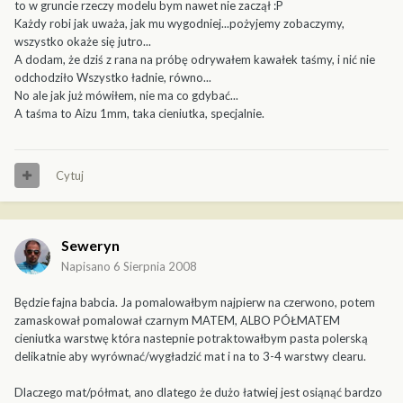
to w gruncie rzeczy modelu bym nawet nie zaczął :P
Każdy robi jak uważa, jak mu wygodniej...pożyjemy zobaczymy,
wszystko okaże się jutro...
A dodam, że dziś z rana na próbę odrywałem kawałek taśmy, i nić nie
odchodziło Wszystko ładnie, równo...
No ale jak już mówiłem, nie ma co gdybać...
A taśma to Aizu 1mm, taka cieniutka, specjalnie.
Cytuj
Seweryn
Napisano
6 Sierpnia 2008
Będzie fajna babcia. Ja pomalowałbym najpierw na czerwono, potem
zamaskował pomalował czarnym MATEM, ALBO PÓŁMATEM
cieniutka warstwę która nastepnie potraktowałbym pasta polerską
delikatnie aby wyrównać/wygładzić mat i na to 3-4 warstwy clearu.
Dlaczego mat/półmat, ano dlatego że dużo łatwiej jest osiąnąć bardzo