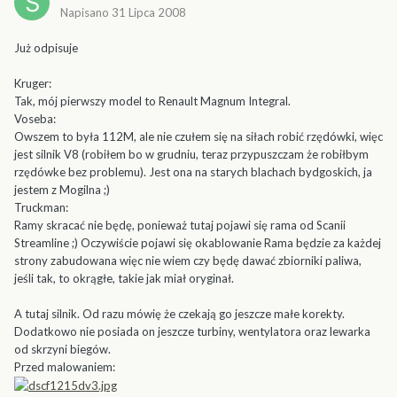
Napisano
31 Lipca 2008
Już odpisuje
Kruger:
Tak, mój pierwszy model to Renault Magnum Integral.
Voseba:
Owszem to była 112M, ale nie czułem się na siłach robić rzędówki, więc
jest silnik V8 (robiłem bo w grudniu, teraz przypuszczam że robiłbym
rzędówke bez problemu). Jest ona na starych blachach bydgoskich, ja
jestem z Mogilna ;)
Truckman:
Ramy skracać nie będę, ponieważ tutaj pojawi się rama od Scanii
Streamline ;) Oczywiście pojawi się okablowanie Rama będzie za każdej
strony zabudowana więc nie wiem czy będę dawać zbiorniki paliwa,
jeśli tak, to okrągłe, takie jak miał oryginał.
A tutaj silnik. Od razu mówię że czekają go jeszcze małe korekty.
Dodatkowo nie posiada on jeszcze turbiny, wentylatora oraz lewarka
od skrzyni biegów.
Przed malowaniem: