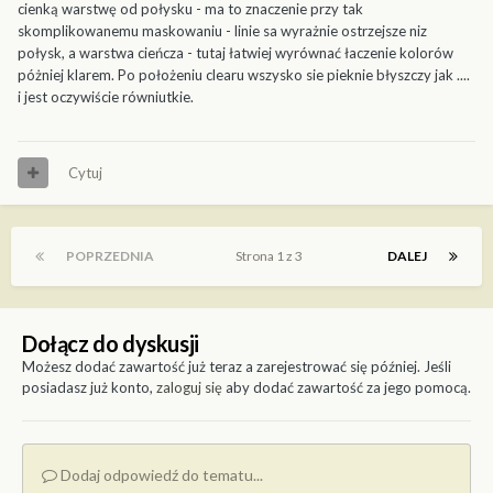
cienką warstwę od połysku - ma to znaczenie przy tak
skomplikowanemu maskowaniu - linie sa wyrażnie ostrzejsze niz
połysk, a warstwa cieńcza - tutaj łatwiej wyrównać łaczenie kolorów
póżniej klarem. Po położeniu clearu wszysko sie pieknie błyszczy jak ....
i jest oczywiście równiutkie.
Cytuj
POPRZEDNIA
Strona 1 z 3
DALEJ
Dołącz do dyskusji
Możesz dodać zawartość już teraz a zarejestrować się później. Jeśli
posiadasz już konto,
zaloguj się
aby dodać zawartość za jego pomocą.
Dodaj odpowiedź do tematu...