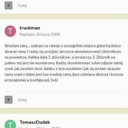
Cytuj
truckman
Napisano
30 Lipca 2008
Składam taką... czekam na relacje a szczególnie miejsce gdzei będziesz
skracał ramę I radzę się przyjżeć skrzynce akmulatorowej i zbiornikom
na powietrze, italeka dała 5 zbiorników ,a wystarczą 3. Zbiornik na
paliwo też jest nie wymiarowy. Radzę skombinować sobie zdjęcie takiej
scani, jak zaszłem dość daleko z tym modelem i jak się potem okazało
rama scani z italeri jest tzw średnią ramą (jest odmiana dłuższa i krutsza
przynajmniej w konfiguracji 2x6)
Cytuj
TomaszDudek