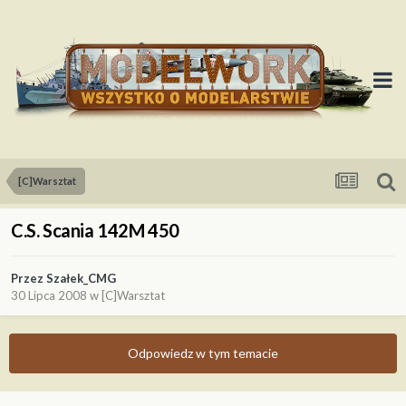
[C]Warsztat
C.S. Scania 142M 450
Przez
Szałek_CMG
30 Lipca 2008
w
[C]Warsztat
Odpowiedz w tym temacie