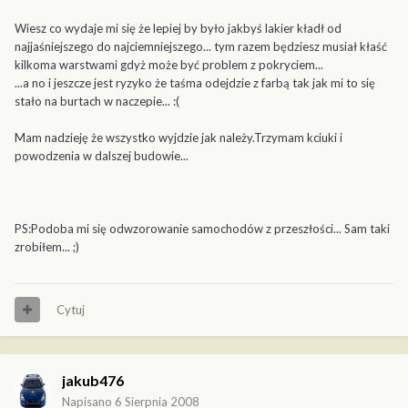
Wiesz co wydaje mi się że lepiej by było jakbyś lakier kładł od
najjaśniejszego do najciemniejszego... tym razem będziesz musiał kłaść
kilkoma warstwami gdyż może być problem z pokryciem...
...a no i jeszcze jest ryzyko że taśma odejdzie z farbą tak jak mi to się
stało na burtach w naczepie... :(
Mam nadzieję że wszystko wyjdzie jak należy.Trzymam kciuki i
powodzenia w dalszej budowie...
PS:Podoba mi się odwzorowanie samochodów z przeszłości... Sam taki
zrobiłem... ;)
Cytuj
jakub476
Napisano
6 Sierpnia 2008