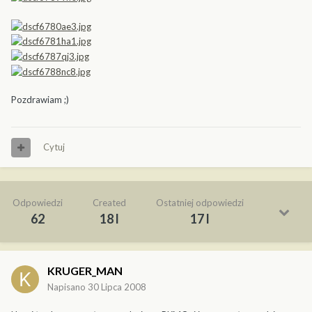
Pozdrawiam ;)
Cytuj
Odpowiedzi
Created
Ostatniej odpowiedzi
62
18 l
17 l
KRUGER_MAN
Napisano
30 Lipca 2008