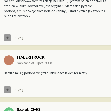
No cóż , obserwowałem tą relacje na PKMC , i jestem pełen podziwu za
stopień w jakim odwzorowujesz oryginał . Mam takie pytanie ,
podobaja mi sie twoje akcesoria do kabiny , i stad pytanie jak zrobiłes
butle i telewizorek ...
Cytuj
ITALERITRUCK
Napisano
30 Lipca 2008
Bardzo mi się podoba wnętrze i niski dach lakier też niezły.
Cytuj
Szałek_CMG