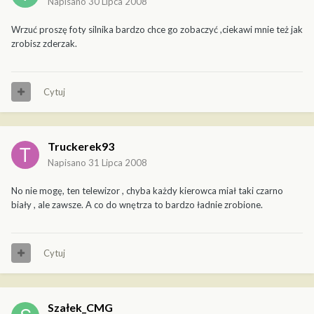
Napisano
30 Lipca 2008
Wrzuć proszę foty silnika bardzo chce go zobaczyć ,ciekawi mnie też jak
zrobisz zderzak.
Cytuj
Truckerek93
Napisano
31 Lipca 2008
No nie mogę, ten telewizor , chyba każdy kierowca miał taki czarno
biały , ale zawsze. A co do wnętrza to bardzo ładnie zrobione.
Cytuj
Szałek_CMG