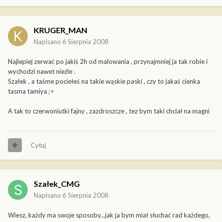
KRUGER_MAN
Napisano
6 Sierpnia 2008
Najlepiej zerwać po jakiś 2h od malowania , przynajmniej ja tak robie i
wychodzi nawet nieźle .
Szałek , a taśme pociełeś na takie wąskie paski , czy to jakaś cienka
tasma tamiya ;>
A tak to czerwoniutki fajny , zazdroszcze , tez bym taki chciał na magni
Cytuj
Szałek_CMG
Napisano
6 Sierpnia 2008
Wiesz, każdy ma swoje sposoby...jak ja bym miał słuchać rad każdego,