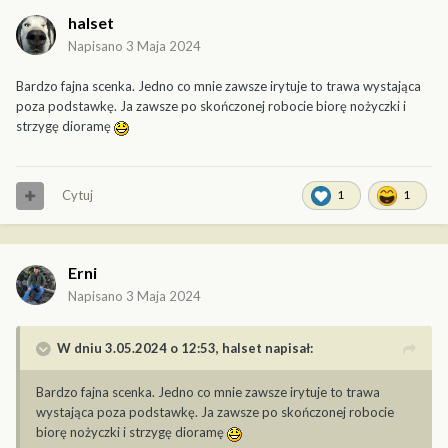
halset
Napisano
3 Maja 2024
Bardzo fajna scenka. Jedno co mnie zawsze irytuje to trawa wystająca
poza podstawkę. Ja zawsze po skończonej robocie biorę nożyczki i
strzygę dioramę
Cytuj
1
1
Erni
Napisano
3 Maja 2024
W dniu 3.05.2024 o 12:53,
halset
napisał:
Bardzo fajna scenka. Jedno co mnie zawsze irytuje to trawa
wystająca poza podstawkę. Ja zawsze po skończonej robocie
biorę nożyczki i strzygę dioramę