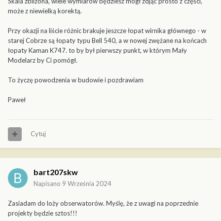
Skala zbliżona, wiele wymiarów będziesz mógł zdjąć prosto z części,
może z niewielką korektą.
Przy okazji na liście różnic brakuje jeszcze łopat wirnika głównego - w
starej Cobrze są łopaty typu Bell 540, a w nowej zwężane na końcach
łopaty Kaman K747. to by był pierwszy punkt, w którym Mały
Modelarz by Ci pomógł.
To życzę powodzenia w budowie i pozdrawiam
Paweł
Cytuj
bart207skw
Napisano
9 Września 2024
Zasiadam do loży obserwatorów. Myślę, że z uwagi na poprzednie
projekty będzie sztos!!!