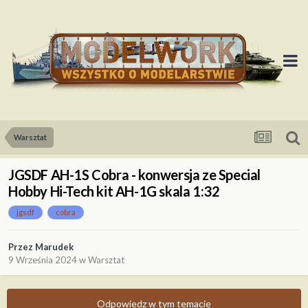
Warsztat
JGSDF AH-1S Cobra - konwersja ze Special
Hobby Hi-Tech kit AH-1G skala 1:32
jgsdf
cobra
Przez
Marudek
9 Września 2024
w
Warsztat
Odpowiedz w tym temacie