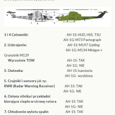
1 i 4 Celowniki:
AH-1S: HUD, HSS, TSU
AH-1G: M73 Pantograph
2. Uzbrojenie:
AH-1S: M197 Gatling
AH-1G: M134 Minigun +
Granatnik M129
Wyrzutnie TOW
AH-1S: TAK
AH-1G: NIE
3. Owiewka:
AH-1S: kanciasta
AH-1G: wyoblona
5. Czujniki i sensory
jak np.
RWR (Radar Warning Receiver)
AH-1S: TAK
AH-1G: NIE
6. Osłony silnika i przekładni
kierujące ciepło w stronę rotora
AH-1S: TAK
AH-1G: NIE
7. Chłodzenie wylotu spalin
AH-1S: TAK