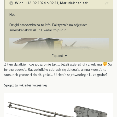
W dniu 13.09.2024 o 09:21,
Marudek
napisał:
Hej,
Dzięki
pmroczko
za to info. Faktycznie na zdjęciach
amerykańskich AH-1F widać to pudło:
Expand
Z tym działkiem cos poszło nie tak.... Jeżeli wziąłeś lufy z vulcana
Są
inne proporcje. Raz że lufki w cobrach się zbiegają, a inna kwestia to
stosunek grubości do długości... U ciebie są równolegle i... za grube?
Spójrz tu, wkleiłeś wcześniej
Ale plecak moro, jakiś kocyk i odsłonięte ścianki wydają mi się
ciekawsze. Dlatego narysowałem sobie przednią i tylną ściankę