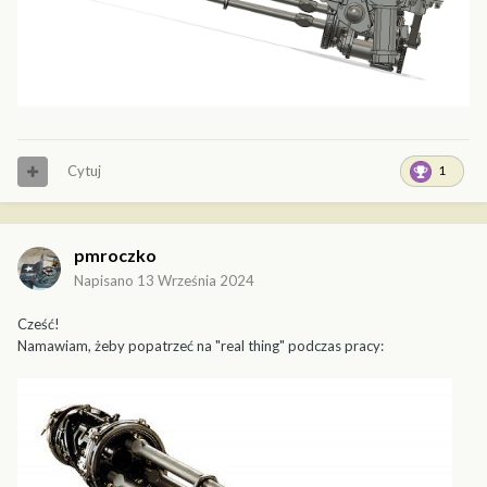
tego przedziału - no i wewnętrzną część klapy.
Cytuj
1
pmroczko
Napisano
13 Września 2024
Cześć!
Namawiam, żeby popatrzeć na "real thing" podczas pracy:
Jeśli coś pójdzie nie tak - to zawsze mogę wrócić do opcji ze
skrzynią.
Mam już Gatlinga z lufami wziętymi z zestawu Vulcan od Mastera.
Narysowałem to tak, żeby supporty wydruku wypadły w
miejscach niewidocznych po złożeniu.