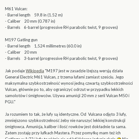
M61 Vulcan:
- Barrel length 59.8 in (1.52 m)
- Caliber 20 mm (0.787 in)
- Barrels 6-barrel (progressive RH parabolic twist, 9 grooves)
M197 Gatling gun
- Barrel length 1,524 millimetres (60.0 in)
- Caliber 20 mm
- Barrels 3-barrel (progressive RH parabolic twist, 9 grooves)
Jak podaje
Wikipedia
"M197 jest w zasadzie lżejszą wersją działa
General Electric M61 Vulcan, z trzema lufami zamiast sześciu. Jego
maksymalna szybkostrzelność wynosi jedną czwartą szybkostrzelności
Vulcan, głównie po to, aby ograniczyć odrzut w przypadku lekkich
samolotów i śmigłowców. Używa amunicji 20 mm z serii Vulcan M50 i
PGU."
Ja rozumiem to tak, że lufy są identyczne. Od Vulcana odjęto 3 lufy,
zmniejszono szybkostrzelność żeby nie naruszyć lekkiej konstrukcji
śmigłowca. Amunicja, kaliber i ilość rowków jest dokładnie ta sama.
Zatem zostaję przy lufkach Mastera. Przez pomyłkę mam też ich