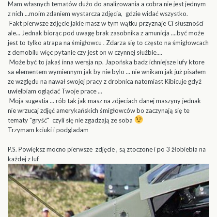
Mam własnych tematów dużo do analizowania a cobra nie jest jednym
z nich ...moim zdaniem wystarcza zdjęcia, gdzie widać wszystko.
Fakt pierwsze zdjęcie jakie masz w tym wątku przyznaje Ci słuszności
ale... Jednak biorąc pod uwagę brak zasobnika z amunicja ....być może
jest to tylko atrapa na śmigłowcu . Zdarza się to często na śmigłowcach
z demobilu więc pytanie czy jest on w czynnej służbie....
Może być to jakaś inna wersja np. Japońska badz ichniejsze lufy ktore
sa elementem wymiennym jak by nie bylo ... nie wnikam jak już pisałem
ze względu na nawał swojej pracy z drobnica natomiast Kibicuje gdyż
uwielbiam oglądać Twoje prace ...
Moja sugestia ... rób tak jak masz na zdjeciach danej maszyny jednak
nie wrzucaj zdjęć amerykańskich śmigłowców bo zaczynają się te
tematy "gryść" czyli się nie zgadzają ze soba
Trzymam kciuki i podgladam
P.S. Powiększ mocno pierwsze zdjęcie , są ztoczone i po 3 żłobiebia na
każdej z luf