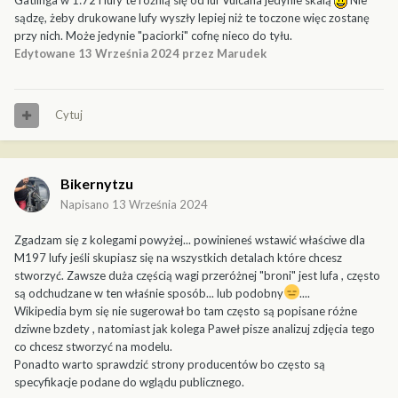
Gatlinga w 1:72 i lufy te różnią się od luf Vulcana jedynie skalą
Nie
sądzę, żeby drukowane lufy wyszły lepiej niż te toczone więc zostanę
przy nich. Może jedynie "paciorki" cofnę nieco do tyłu.
Edytowane
13 Września 2024
przez Marudek
Cytuj
Bikernytzu
Napisano
13 Września 2024
Zgadzam się z kolegami powyżej... powinieneś wstawić właściwe dla
M197 lufy jeśli skupiasz się na wszystkich detalach które chcesz
stworzyć. Zawsze duża częścią wagi przeróżnej "broni" jest lufa , często
są odchudzane w ten właśnie sposób... lub podobny
....
Wikipedia bym się nie sugerował bo tam często są popisane różne
dziwne bzdety , natomiast jak kolega Paweł pisze analizuj zdjęcia tego
co chcesz stworzyć na modelu.
Ponadto warto sprawdzić strony producentów bo często są
specyfikacje podane do wglądu publicznego.