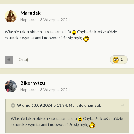
Marudek
Napisano
13 Września 2024
Właśnie tak zrobiłem - to ta sama lufa
Chyba że ktoś znajdzie
rysunek z wymiarami i udowodni, że się mylę
Cytuj
1
Bikernytzu
Napisano
13 Września 2024
W dniu 13.09.2024 o 11:34,
Marudek
napisał:
Właśnie tak zrobiłem - to ta sama lufa
Chyba że ktoś znajdzie
rysunek z wymiarami i udowodni, że się mylę