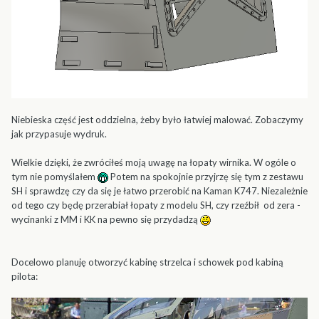
Niebieska część jest oddzielna, żeby było łatwiej malować. Zobaczymy
jak przypasuje wydruk.
Wielkie dzięki, że zwróciłeś moją uwagę na łopaty wirnika. W ogóle o
tym nie pomyślałem
Potem na spokojnie przyjrzę się tym z zestawu
SH i sprawdzę czy da się je łatwo przerobić na Kaman K747. Niezależnie
od tego czy będę przerabiał łopaty z modelu SH, czy rzeźbił od zera -
wycinanki z MM i KK na pewno się przydadzą
Docelowo planuję otworzyć kabinę strzelca i schowek pod kabiną
pilota: