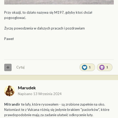
Przy okazji, to działo nazywa się M197, gdyby ktoś chciał
pogooglować.
Życzę powodzenia w dalszych pracach i pozdrawiam
Paweł
Cytuj
1
1
Marudek
Napisano
13 Września 2024
Mitrandir t
e lufy, które rysowałem - są zrobione zupełnie na oko.
Natomiast te z Vulcana różnią się jedynie brakiem "paciorków", które
prawdopodobnie mają za zadanie ułatwić odkręcenie luty.