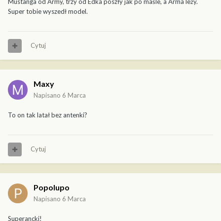
Mustanga od Army, trzy od Edka poszły jak po maśle, a Arma leży.
Super tobie wyszedł model.
Cytuj
Maxy
Napisano
6 Marca
To on tak latał bez antenki?
Cytuj
Popolupo
Napisano
6 Marca
Superancki!