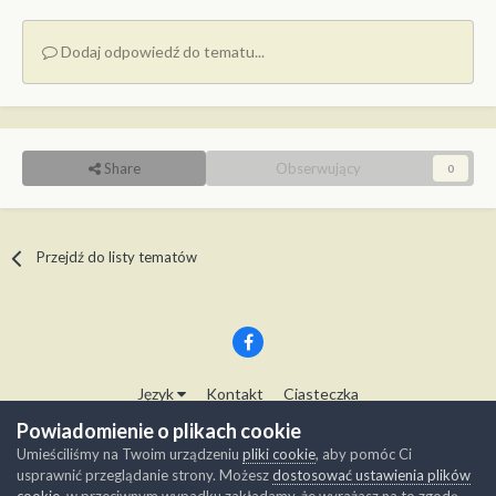
Dodaj odpowiedź do tematu...
Share
Obserwujący
0
Przejdź do listy tematów
Język
Kontakt
Ciasteczka
Copyright © Modelwork.pl
Powiadomienie o plikach cookie
Powered by Invision Community
Umieściliśmy na Twoim urządzeniu
pliki cookie
, aby pomóc Ci
usprawnić przeglądanie strony. Możesz
dostosować ustawienia plików
cookie
, w przeciwnym wypadku zakładamy, że wyrażasz na to zgodę.