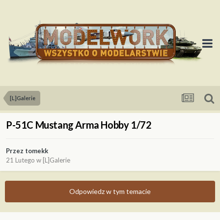
[L]Galerie
P-51C Mustang Arma Hobby 1/72
Przez
tomekk
21 Lutego
w
[L]Galerie
Odpowiedz w tym temacie