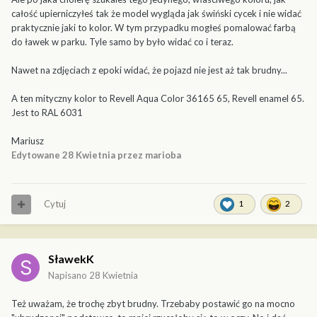
całość upierniczyłeś tak że model wygląda jak świński cycek i nie widać
praktycznie jaki to kolor. W tym przypadku mogłeś pomalować farbą
do ławek w parku. Tyle samo by było widać co i teraz.
Nawet na zdjęciach z epoki widać, że pojazd nie jest aż tak brudny...
A ten mityczny kolor to Revell Aqua Color 36165 65, Revell enamel 65.
Jest to RAL 6031
Mariusz
Edytowane
28 Kwietnia
przez marioba
Cytuj
1
2
SławekK
Napisano
28 Kwietnia
Też uważam, że trochę zbyt brudny. Trzebaby postawić go na mocno