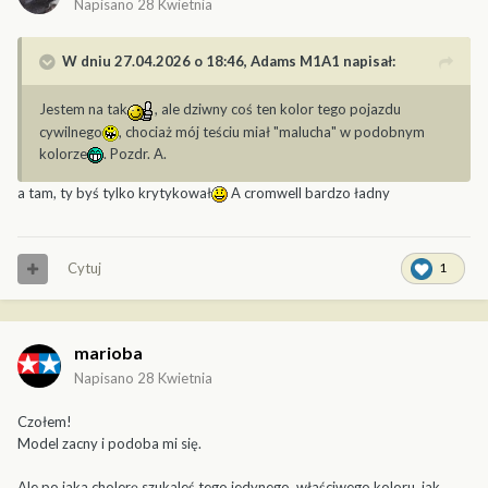
Napisano
28 Kwietnia
W dniu 27.04.2026 o 18:46,
Adams M1A1
napisał:
Jestem na tak
, ale dziwny coś ten kolor tego pojazdu
cywilnego
, chociaż mój teściu miał "malucha" w podobnym
kolorze
. Pozdr. A.
a tam, ty byś tylko krytykował
A cromwell bardzo ładny
Cytuj
1
marioba
Napisano
28 Kwietnia
Czołem!
Model zacny i podoba mi się.
Ale po jaka cholerę szukaleś tego jedynego, właściwego koloru, jak