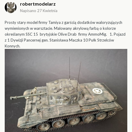
robertmodelarz
Napisano
27 Kwietnia
Prosty stary model firmy Tamiya z garścią dodatków waloryzujących
wymienionych w warsztacie. Malowany akrylową farbą o kolorze
określanym SSC 15 brytyjskie Olive Drab firmy AmmoMig. 1. Pojazd
z 1 Dywizji Pancernej gen. Stanisława Maczka 10 Pułk Strzelców
Konnych.