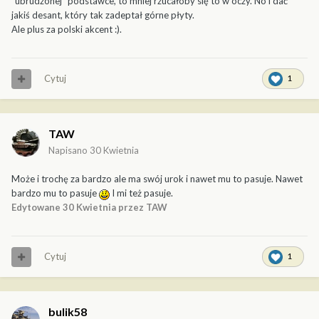
"ubrudzonej" podstawce, to mniej rzucałoby się to w oczy. No i dać
jakiś desant, który tak zadeptał górne płyty.
Ale plus za polski akcent
:).
Cytuj
1
TAW
Napisano
30 Kwietnia
Może i trochę za bardzo ale ma swój urok i nawet mu to pasuje. Nawet
bardzo mu to pasuje
I mi też pasuje.
Edytowane
30 Kwietnia
przez TAW
Cytuj
1
bulik58