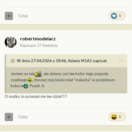
Cytuj
1
robertmodelarz
Napisano
27 Kwietnia
W dniu 27.04.2026 o 18:46,
Adams M1A1
napisał:
Jestem na tak
, ale dziwny coś ten kolor tego pojazdu
cywilnego
, chociaż mój teściu miał "malucha" w podobnym
kolorze
. Pozdr. A.
O matko to przecież nie ten dział!!!!
Cytuj
1