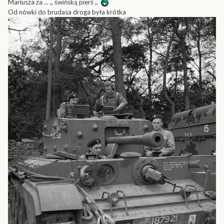
Mariusza za ... ,, świńską pierś ,,
Od nówki do brudasa droga była krótka