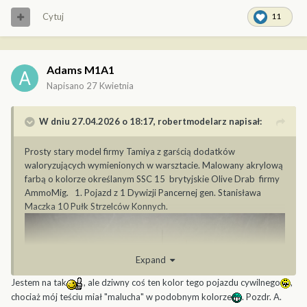
Cytuj
11
Adams M1A1
Napisano
27 Kwietnia
W dniu 27.04.2026 o 18:17,
robertmodelarz
napisał:
Prosty stary model firmy Tamiya z garścią dodatków
waloryzujących wymienionych w warsztacie. Malowany akrylową
farbą o kolorze określanym SSC 15 brytyjskie Olive Drab firmy
AmmoMig. 1. Pojazd z 1 Dywizji Pancernej gen. Stanisława
Maczka 10 Pułk Strzelców Konnych.
Expand
Jestem na tak
, ale dziwny coś ten kolor tego pojazdu cywilnego
,
chociaż mój teściu miał "malucha" w podobnym kolorze
. Pozdr. A.