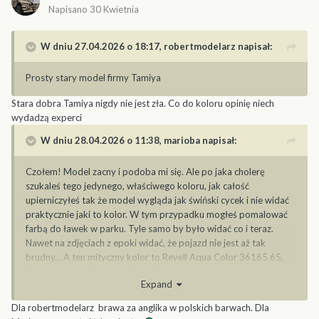
Napisano
30 Kwietnia
W dniu 27.04.2026 o 18:17,
robertmodelarz
napisał:
Prosty stary model firmy Tamiya
Stara dobra Tamiya nigdy nie jest zła. Co do koloru opinię niech
wydadzą experci
W dniu 28.04.2026 o 11:38,
marioba
napisał:
Czołem! Model zacny i podoba mi się. Ale po jaka cholerę
szukaleś tego jedynego, właściwego koloru, jak całość
upierniczyłeś tak że model wygląda jak świński cycek i nie widać
praktycznie jaki to kolor. W tym przypadku mogłeś pomalować
farbą do ławek w parku. Tyle samo by było widać co i teraz.
Nawet na zdjęciach z epoki widać, że pojazd nie jest aż tak
brudny... A ten mityczny kolor to Revell Aqua Color 36165 65,
Revell enamel 65. Jest to RAL 6031
Expand
Mariusz
Dla robertmodelarz brawa za anglika w polskich barwach. Dla