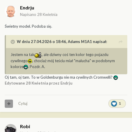
Endrju
Napisano
28 Kwietnia
Świetny model. Podoba się.
W dniu 27.04.2026 o 18:46,
Adams M1A1
napisał:
Jestem na tak
, ale dziwny coś ten kolor tego pojazdu
cywilnego
, chociaż mój teściu miał "malucha" w podobnym
kolorze
. Pozdr. A.
Oj tam, oj tam. To w Goldenburgu nie ma cywilnych Cromwelli?
Edytowane
28 Kwietnia
przez Endrju
Cytuj
1
Robi