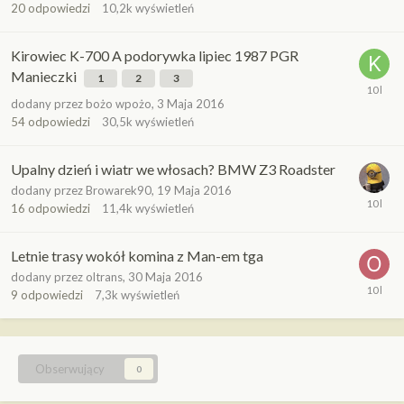
20
odpowiedzi
10,2k
wyświetleń
Kirowiec K-700 A podorywka lipiec 1987 PGR
Manieczki
1
2
3
dodany przez
bożo wpożo
,
3 Maja 2016
54
odpowiedzi
30,5k
wyświetleń
Upalny dzień i wiatr we włosach? BMW Z3 Roadster
dodany przez
Browarek90
,
19 Maja 2016
16
odpowiedzi
11,4k
wyświetleń
Letnie trasy wokół komina z Man-em tga
dodany przez
oltrans
,
30 Maja 2016
9
odpowiedzi
7,3k
wyświetleń
Obserwujący
0