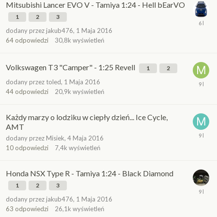
Mitsubishi Lancer EVO V - Tamiya 1:24 - Hell bEarVO
1
2
3
dodany przez
jakub476
,
1 Maja 2016
64
odpowiedzi
30,8k
wyświetleń
Volkswagen T3 "Camper" - 1:25 Revell
1
2
dodany przez
toled
,
1 Maja 2016
44
odpowiedzi
20,9k
wyświetleń
Każdy marzy o lodziku w ciepły dzień... Ice Cycle,
AMT
dodany przez
Misiek
,
4 Maja 2016
10
odpowiedzi
7,4k
wyświetleń
Honda NSX Type R - Tamiya 1:24 - Black Diamond
1
2
3
dodany przez
jakub476
,
1 Maja 2016
63
odpowiedzi
26,1k
wyświetleń