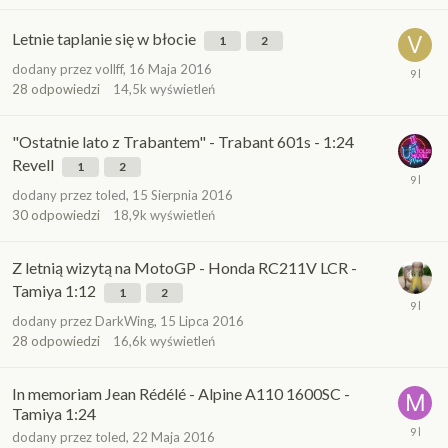
Letnie taplanie się w błocie
1
2
dodany przez
vollff
,
16 Maja 2016
28
odpowiedzi
14,5k
wyświetleń
"Ostatnie lato z Trabantem" - Trabant 601s - 1:24
Revell
1
2
dodany przez
toled
,
15 Sierpnia 2016
30
odpowiedzi
18,9k
wyświetleń
Z letnią wizytą na MotoGP - Honda RC211V LCR -
Tamiya 1:12
1
2
dodany przez
DarkWing
,
15 Lipca 2016
28
odpowiedzi
16,6k
wyświetleń
In memoriam Jean Rédélé - Alpine A110 1600SC -
Tamiya 1:24
dodany przez
toled
,
22 Maja 2016