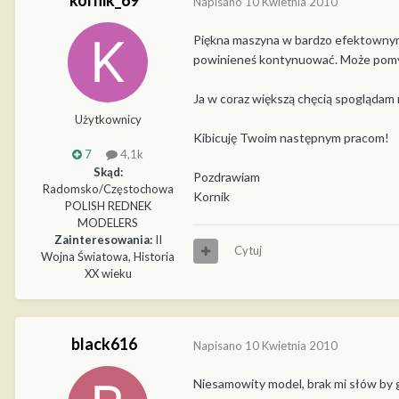
kornik_69
Napisano
10 Kwietnia 2010
Piękna maszyna w bardzo efektownym 
powinieneś kontynuować. Może pomyś
Ja w coraz większą chęcią spoglądam 
Użytkownicy
Kibicuję Twoim następnym pracom!
7
4,1k
Skąd:
Pozdrawiam
Radomsko/Częstochowa
Kornik
POLISH REDNEK
MODELERS
Zainteresowania:
II
Cytuj
Wojna Światowa, Historia
XX wieku
black616
Napisano
10 Kwietnia 2010
Niesamowity model, brak mi słów by g