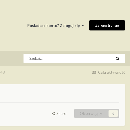
Zarejestruj się
Posiadasz konto? Zaloguj się
:48
Cała aktywność
Share
Obserwujący
0