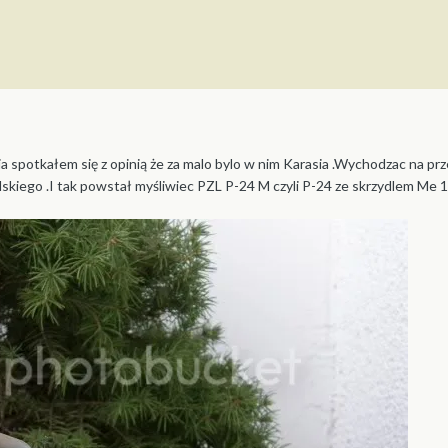
a spotkałem się z opinią że za malo bylo w nim Karasia .Wychodzac na 
lskiego .I tak powstał myśliwiec PZL P-24 M czyli P-24 ze skrzydlem Me 1