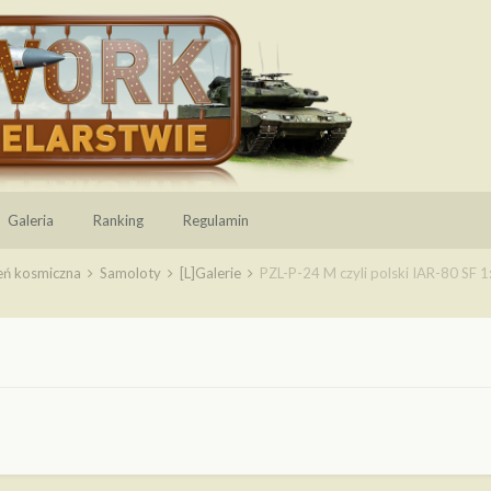
Galeria
Ranking
Regulamin
zeń kosmiczna
Samoloty
[L]Galerie
PZL-P-24 M czyli polski IAR-80 SF 1