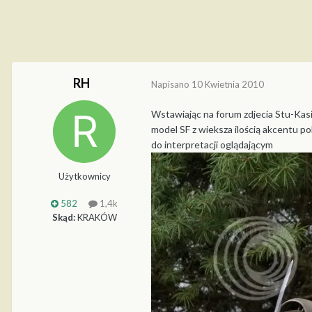
RH
Napisano
10 Kwietnia 2010
Wstawiając na forum zdjecia Stu-Kasi
model SF z wieksza ilością akcentu po
do interpretacji oglądającym
Użytkownicy
582
1,4k
Skąd:
KRAKÓW