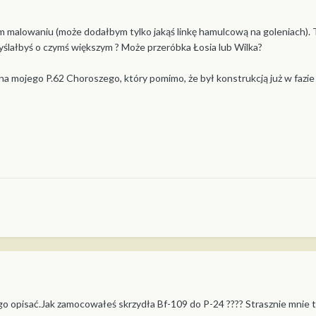
malowaniu (może dodałbym tylko jakąś linkę hamulcową na goleniach). T
lałbyś o czymś większym ? Może przeróbka Łosia lub Wilka?
na mojego P.62 Choroszego, który pomimo, że był konstrukcją już w fazi
o opisać.Jak zamocowałeś skrzydła Bf-109 do P-24 ???? Strasznie mnie to