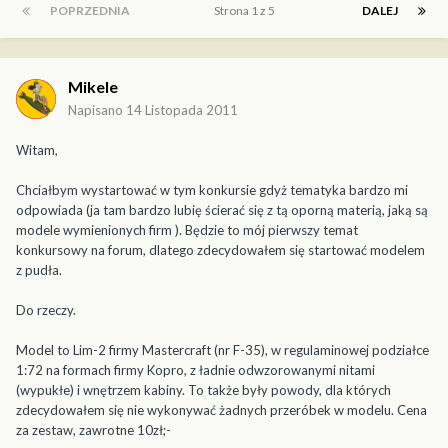
POPRZEDNIA
Strona 1 z 5
DALEJ
Mikele
Napisano
14 Listopada 2011
Witam,
Chciałbym wystartować w tym konkursie gdyż tematyka bardzo mi
odpowiada (ja tam bardzo lubię ścierać się z tą oporną materią, jaką są
modele wymienionych firm ). Będzie to mój pierwszy temat
konkursowy na forum, dlatego zdecydowałem się startować modelem
z pudła.
Do rzeczy.
Model to Lim-2 firmy Mastercraft (nr F-35), w regulaminowej podziałce
1:72 na formach firmy Kopro, z ładnie odwzorowanymi nitami
(wypukłe) i wnętrzem kabiny. To także były powody, dla których
zdecydowałem się nie wykonywać żadnych przeróbek w modelu. Cena
za zestaw, zawrotne 10zł;-