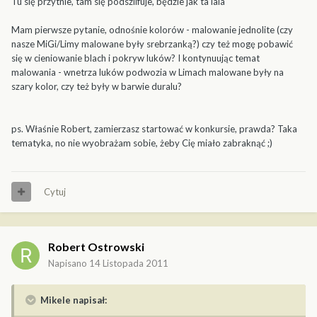
Tu się przytnie, tam się podszlifuje, będzie jak ta lala
Mam pierwsze pytanie, odnośnie kolorów - malowanie jednolite (czy
nasze MiGi/Limy malowane były srebrzanką?) czy też mogę pobawić
się w cieniowanie blach i pokryw luków? I kontynuując temat
malowania - wnetrza luków podwozia w Limach malowane były na
szary kolor, czy też były w barwie duralu?
ps. Właśnie Robert, zamierzasz startować w konkursie, prawda? Taka
tematyka, no nie wyobrażam sobie, żeby Cię miało zabraknąć ;)
Cytuj
Robert Ostrowski
Napisano
14 Listopada 2011
Mikele napisał: