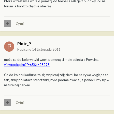
która w zestawie woła o pomstę do Nieba) a relację z budowy Rki na
forum ja bardzo chętnie obejrzę
Cytuj
Piotr_P
Napisano
14 Listopada 2011
może co do kolorystyki wnęk pomogą ci moje zdjęcia z Powsina.
viewtopic.php?f=65&t=28298
Co do koloru kadłuba to się wspieraj zdjęciami bo na żywo wygląda to
tak jakby po latach srebrzanką było podmalowane , a ponoć Limy by w
naturalnej barwie
Cytuj