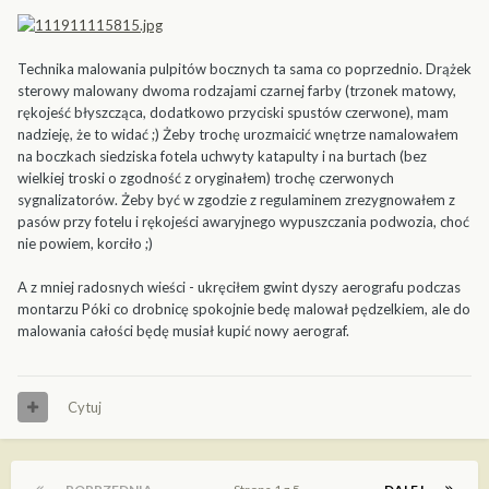
Technika malowania pulpitów bocznych ta sama co poprzednio. Drążek
sterowy malowany dwoma rodzajami czarnej farby (trzonek matowy,
rękojeść błyszcząca, dodatkowo przyciski spustów czerwone), mam
nadzieję, że to widać ;) Żeby trochę urozmaicić wnętrze namalowałem
na boczkach siedziska fotela uchwyty katapulty i na burtach (bez
wielkiej troski o zgodność z oryginałem) trochę czerwonych
sygnalizatorów. Żeby być w zgodzie z regulaminem zrezygnowałem z
pasów przy fotelu i rękojeści awaryjnego wypuszczania podwozia, choć
nie powiem, korciło ;)
A z mniej radosnych wieści - ukręciłem gwint dyszy aerografu podczas
montarzu Póki co drobnicę spokojnie bedę malował pędzelkiem, ale do
malowania całości będę musiał kupić nowy aerograf.
Cytuj