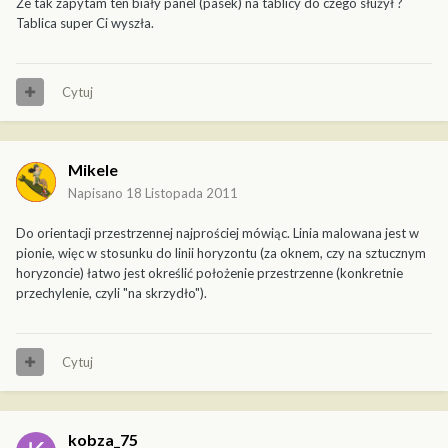
Że tak zapytam ten biały panel (pasek) na tablicy do czego służył ?
Tablica super Ci wyszła.
Cytuj
Mikele
Napisano
18 Listopada 2011
Do orientacji przestrzennej najprościej mówiąc. Linia malowana jest w
pionie, więc w stosunku do linii horyzontu (za oknem, czy na sztucznym
horyzoncie) łatwo jest określić położenie przestrzenne (konkretnie
przechylenie, czyli "na skrzydło").
Cytuj
kobza_75