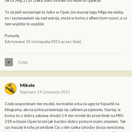
serca ,Mig 21 pf czeka tylko na kalki od Alberta i galeria/
To że jeśli wystartuje to tylko w Open ,bo inaczej tego Miga nie widzę
no i zastanawiam się nad wersją ,może w końcu z eRem bym ruszył ,a co
tam wyjdzie to wyjdzie
Pomyślę
Edytowane
15 Listopada 2011
przez Gość
Cytuj
Mikele
Napisano
14 Listopada 2011
Czule wspominam ten model, normalnie orka na ugorze Szpachli na
kilogramy, ale na półce prezentuje się całkiem przyjemnie. Startuj, w
końcu to o dobrą zabawę chodzi ;) A ten model do przeróbek na MiG-
21R w klasie Open brzmi jak bardzo dobry pomysł moim zdaniem. Tak
czy inaczej trochę przeróbek Cię z nim czeka (choćby dysza wylotowa,