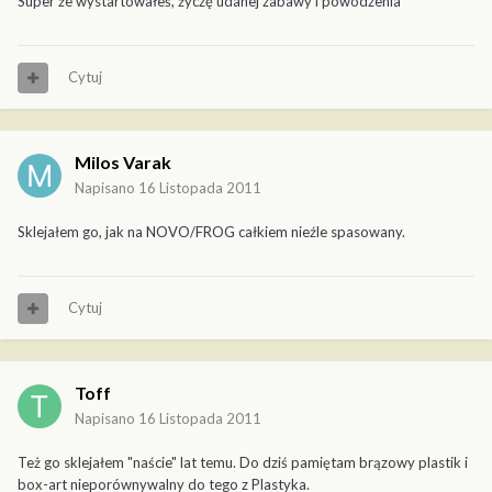
Super że wystartowałeś, życzę udanej zabawy i powodzenia
Cytuj
Milos Varak
Napisano
16 Listopada 2011
Sklejałem go, jak na NOVO/FROG całkiem nieźle spasowany.
Cytuj
Toff
Napisano
16 Listopada 2011
Też go sklejałem "naście" lat temu. Do dziś pamiętam brązowy plastik i
box-art nieporównywalny do tego z Plastyka.