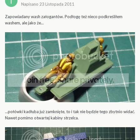
Napisano
23 Listopada 2011
Zapowiadany wash załogantów. Podłogę też nieco podkreśliłem
washem, ale jako że...
...połówki kadłuba już zamknięte, to i tak nie będzie tego zbytnio widać.
Nawet pomimo otwartej kabiny strzelca.