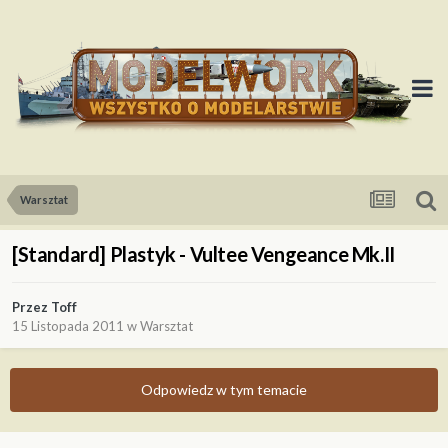
Warsztat
[Standard] Plastyk - Vultee Vengeance Mk.II
Przez
Toff
15 Listopada 2011
w
Warsztat
Odpowiedz w tym temacie