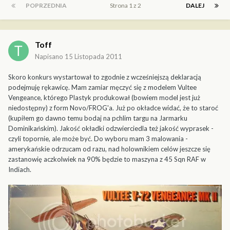
POPRZEDNIA
Strona 1 z 2
DALEJ
Toff
Napisano
15 Listopada 2011
Skoro konkurs wystartował to zgodnie z wcześniejszą deklaracją
podejmuję rękawicę. Mam zamiar męczyć się z modelem Vultee
Vengeance, którego Plastyk produkował (bowiem model jest już
niedostępny) z form Novo/FROG'a. Już po okładce widać, że to staroć
(kupiłem go dawno temu bodaj na pchlim targu na Jarmarku
Dominikańskim). Jakość okładki odzwierciedla też jakość wyprasek -
czyli topornie, ale może być. Do wyboru mam 3 malowania -
amerykańskie odrzucam od razu, nad holownikiem celów jeszcze się
zastanowię aczkolwiek na 90% będzie to maszyna z 45 Sqn RAF w
Indiach.