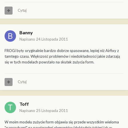
Cytuj
Banny
Napisano
24 Listopada 2011
FROGi były oryginalnie bardzo dobrze spasowane, lepiej niż Airfixy z
tamtego czasu. Większość problemów i niedokładności jakie zdarzają
się w tych modelach powstało na skutek zużycia form.
Cytuj
Toff
Napisano
25 Listopada 2011
W moim modelu zużycie form objawia się przede wszystkim wieloma
"paprochami" na powierzchni elementów (dokładnie takimi jak w