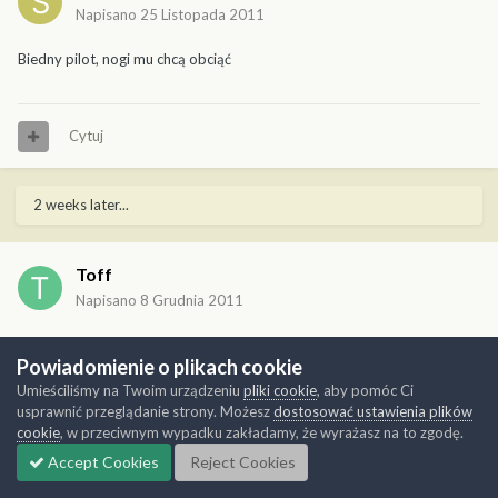
Napisano
25 Listopada 2011
Biedny pilot, nogi mu chcą obciąć
Cytuj
2 weeks later...
Toff
Napisano
8 Grudnia 2011
Pilot nogi zachował, samolot zyskał silnik. Na razie jest tylko
Powiadomienie o plikach cookie
pociągnięty sidoluxem, docelowo położę lakier satin.
Umieściliśmy na Twoim urządzeniu
pliki cookie
, aby pomóc Ci
usprawnić przeglądanie strony. Możesz
dostosować ustawienia plików
cookie
, w przeciwnym wypadku zakładamy, że wyrażasz na to zgodę.
Accept Cookies
Reject Cookies