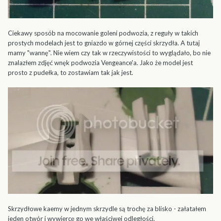
Ciekawy sposób na mocowanie goleni podwozia, z reguły w takich
prostych modelach jest to gniazdo w górnej części skrzydła. A tutaj
mamy "wannę". Nie wiem czy tak w rzeczywistości to wyglądało, bo nie
znalazłem zdjęć wnęk podwozia Vengeance'a. Jako że model jest
prosto z pudełka, to zostawiam tak jak jest.
Skrzydłowe kaemy w jednym skrzydle są trochę za blisko - załatałem
jeden otwór i wywiercę go we właściwej odległości.