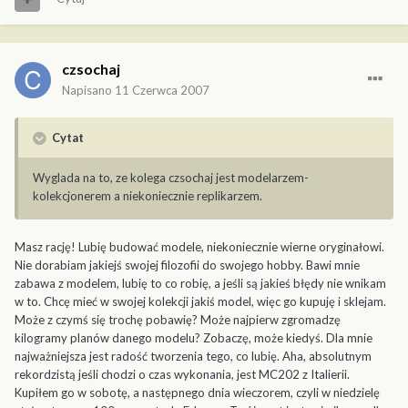
czsochaj
Napisano
11 Czerwca 2007
Cytat
Wyglada na to, ze kolega czsochaj jest modelarzem-
kolekcjonerem a niekoniecznie replikarzem.
Masz rację! Lubię budować modele, niekoniecznie wierne oryginałowi.
Nie dorabiam jakiejś swojej filozofii do swojego hobby. Bawi mnie
zabawa z modelem, lubię to co robię, a jeśli są jakieś błędy nie wnikam
w to. Chcę mieć w swojej kolekcji jakiś model, więc go kupuję i sklejam.
Może z czymś się trochę pobawię? Może najpierw zgromadzę
kilogramy planów danego modelu? Zobaczę, może kiedyś. Dla mnie
najważniejsza jest radość tworzenia tego, co lubię. Aha, absolutnym
rekordzistą jeśli chodzi o czas wykonania, jest MC202 z Italierii.
Kupiłem go w sobotę, a następnego dnia wieczorem, czyli w niedzielę