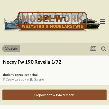
[L]Galerie
Nocny Fw 190 Revella 1/72
dodany przez
czsochaj
,
9 Czerwca 2007
w
[L]Galerie
Odpowiedz w tym temacie