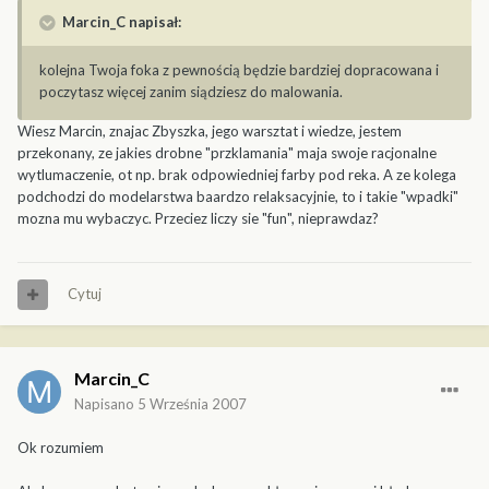
Marcin_C napisał:
kolejna Twoja foka z pewnością będzie bardziej dopracowana i
poczytasz więcej zanim siądziesz do malowania.
Wiesz Marcin, znajac Zbyszka, jego warsztat i wiedze, jestem
przekonany, ze jakies drobne "przklamania" maja swoje racjonalne
wytlumaczenie, ot np. brak odpowiedniej farby pod reka. A ze kolega
podchodzi do modelarstwa baardzo relaksacyjnie, to i takie "wpadki"
mozna mu wybaczyc. Przeciez liczy sie "fun", nieprawdaz?
Cytuj
Marcin_C
Napisano
5 Września 2007
Ok rozumiem