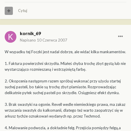
Cytuj
kornik_69
Napisano
10 Czerwca 2007
W wypadku tej Foczki jest nadal dobrze, ale widać kilka mankamentów.
1. Faktura powierzchni skrzydła. Miałeś chyba trochę zbyt gęstą lub nie
wystarczająco rozmieszaną i wstrząśniętą farbę.
2. Okopcenia następnym razem spróbuj wukonać przy użyciu startej
suchej pasteli, bo takie są trochę zbyt plamiaste. Rozprowadzając
delikatnie pyłek suchej pasteli po skrzydle. Osiągniesz efekt dymku.
3. Brak swastyki na ogonie. Revell wedle niemieckiego prawa, ma zakaz
wrzucania swastyk do kalkomanii, dlatego też warto zaopatrzyć się w
arkusz tychże oznakowań wydanych np. przez Techmod.
4. Malowanie podwozia, a dokładnie felg. Przejścia pomiędzy felgą,a