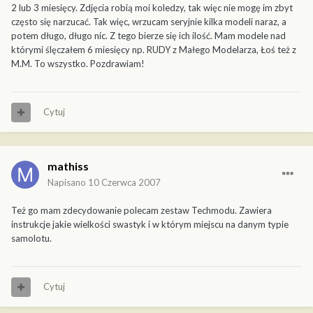
2 lub 3 miesięcy. Zdjęcia robią moi koledzy, tak więc nie mogę im zbyt
często się narzucać. Tak więc, wrzucam seryjnie kilka modeli naraz, a
potem długo, długo nic. Z tego bierze się ich ilość. Mam modele nad
którymi ślęczałem 6 miesięcy np. RUDY z Małego Modelarza, Łoś też z
M.M. To wszystko. Pozdrawiam!
Cytuj
mathiss
Napisano
10 Czerwca 2007
Też go mam zdecydowanie polecam zestaw Techmodu. Zawiera
instrukcje jakie wielkości swastyk i w którym miejscu na danym typie
samolotu.
Cytuj