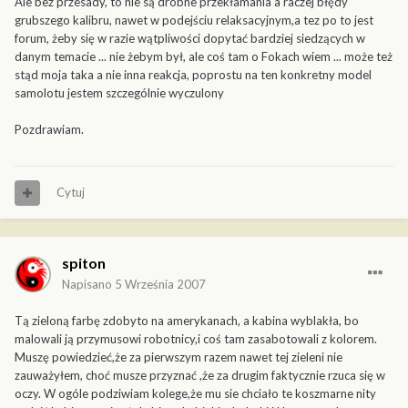
Ale bez przesady, to nie są drobne przekłamania a raczej błędy
grubszego kalibru, nawet w podejściu relaksacyjnym,a tez po to jest
forum, żeby się w razie wątpliwości dopytać bardziej siedzących w
danym temacie ... nie żebym był, ale coś tam o Fokach wiem ... może też
stąd moja taka a nie inna reakcja, poprostu na ten konkretny model
samolotu jestem szczególnie wyczulony
Pozdrawiam.
Cytuj
spiton
Napisano
5 Września 2007
Tą zieloną farbę zdobyto na amerykanach, a kabina wyblakła, bo
malowali ją przymusowi robotnicy,i coś tam zasabotowali z kolorem.
Muszę powiedzieć,że za pierwszym razem nawet tej zieleni nie
zauważyłem, choć musze przyznać ,że za drugim faktycznie rzuca się w
oczy. W ogóle podziwiam kolege,że mu sie chciało te koszmarne nity