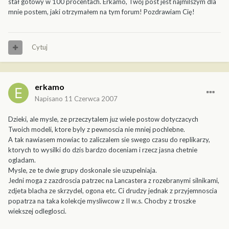
stał gotowy w 100 procentach. Erkamo, Twój post jest najmilszym dla
mnie postem, jaki otrzymałem na tym forum! Pozdrawiam Cię!
Cytuj
erkamo
Napisano
11 Czerwca 2007
Dzieki, ale mysle, ze przeczytalem juz wiele postow dotyczacych
Twoich modeli, ktore byly z pewnoscia nie mniej pochlebne.
A tak nawiasem mowiac to zaliczalem sie swego czasu do replikarzy,
ktorych to wysilki do dzis bardzo doceniam i rzecz jasna chetnie
ogladam.
Mysle, ze te dwie grupy doskonale sie uzupelniaja.
Jedni moga z zazdroscia patrzec na Lancastera z rozebranymi silnikami,
zdjeta blacha ze skrzydel, ogona etc. Ci drudzy jednak z przyjemnoscia
popatrza na taka kolekcje mysliwcow z II w.s. Chocby z troszke
wiekszej odleglosci.