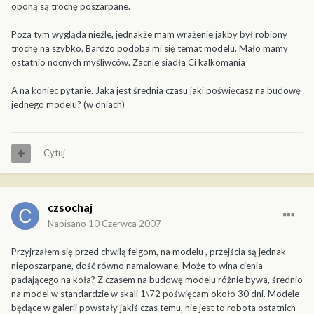
oponą są trochę poszarpane.
Poza tym wygląda nieźle, jednakże mam wrażenie jakby był robiony
trochę na szybko. Bardzo podoba mi się temat modelu. Mało mamy
ostatnio nocnych myśliwców. Zacnie siadła Ci kalkomania
A na koniec pytanie. Jaka jest średnia czasu jaki poświęcasz na budowę
jednego modelu? (w dniach)
Cytuj
czsochaj
Napisano
10 Czerwca 2007
Przyjrzałem się przed chwilą felgom, na modelu , przejścia są jednak
nieposzarpane, dość równo namalowane. Może to wina cienia
padającego na koła? Z czasem na budowę modelu różnie bywa, średnio
na model w standardzie w skali 1\72 poświęcam około 30 dni. Modele
będące w galerii powstały jakiś czas temu, nie jest to robota ostatnich