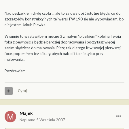
Nad pędzelkiem chylę czoła ... ale to są dwa dość istotne błędy, co do
szczegółów konstrukcyjnych tej wersji FW 190 się nie wypowiadam, bo
nie jestem Jakub Plewka.
W sumie to wystawiłbym mocne 3 z małym "plusikiem" kolejna Twoja
foka z pewnością będzie bardziej dopracowana i poczytasz więcej
zanim siądziesz do malowania. Piszę tak dlatego iż w swojej pierwszej
foce, popełniłem też kilka grubych baboli i to nie tylko przy
malowaniu...
Pozdrawiam.
Cytuj
Majek
Napisano
5 Września 2007