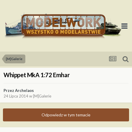
[M]Galerie
Whippet MkA 1:72 Emhar
Przez
Archelaos
24 Lipca 2014
w
[M]Galerie
Odpowiedz w tym temacie