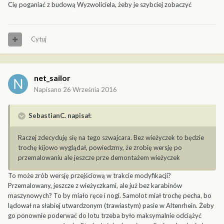
Cię poganiać z budową Wyzwoliciela, żeby je szybciej zobaczyć
Cytuj
net_sailor
Napisano
26 Września 2016
SebastianC. napisał:
Raczej zdecyduję się na tego szwajcara. Bez wieżyczek to będzie
trochę kijowo wyglądał, powiedzmy, że zrobię wersję po
przemalowaniu ale jeszcze prze demontażem wieżyczek
To może zrób wersję przejściową w trakcie modyfikacji?
Przemalowany, jeszcze z wieżyczkami, ale już bez karabinów
maszynowych? To by miało ręce i nogi. Samolot miał trochę pecha, bo
lądował na słabiej utwardzonym (trawiastym) pasie w Altenrhein. Żeby
go ponownie poderwać do lotu trzeba było maksymalnie odciążyć