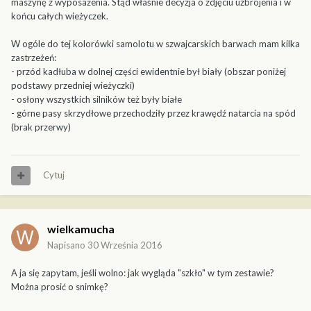
maszynę z wyposażenia. Stąd właśnie decyzja o zdjęciu uzbrojenia i w
końcu całych wieżyczek.
W ogóle do tej kolorówki samolotu w szwajcarskich barwach mam kilka
zastrzeżeń:
- przód kadłuba w dolnej części ewidentnie był biały (obszar poniżej
podstawy przedniej wieżyczki)
- osłony wszystkich silników też były białe
- górne pasy skrzydłowe przechodziły przez krawędź natarcia na spód
(brak przerwy)
Cytuj
wielkamucha
Napisano
30 Września 2016
A ja się zapytam, jeśli wolno: jak wygląda "szkło" w tym zestawie?
Można prosić o snimkę?