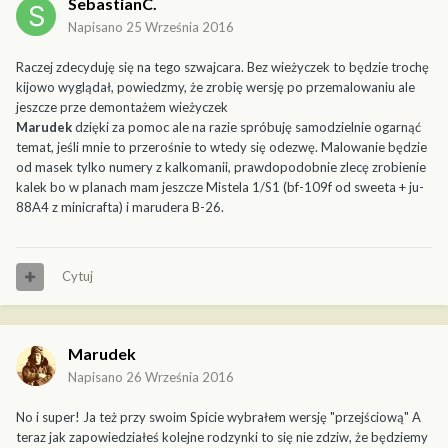
SebastianC.
Napisano
25 Września 2016
Raczej zdecyduję się na tego szwajcara. Bez wieżyczek to będzie trochę
kijowo wyglądał, powiedzmy, że zrobię wersję po przemalowaniu ale
jeszcze prze demontażem wieżyczek
Marudek
dzięki za pomoc ale na razie spróbuję samodzielnie ogarnąć
temat, jeśli mnie to przerośnie to wtedy się odezwę. Malowanie będzie
od masek tylko numery z kalkomanii, prawdopodobnie zlecę zrobienie
kalek bo w planach mam jeszcze Mistela 1/S1 (bf-109f od sweeta + ju-
88A4 z minicrafta) i marudera B-26.
Cytuj
Marudek
Napisano
26 Września 2016
No i super! Ja też przy swoim Spicie wybrałem wersję "przejściową" A
teraz jak zapowiedziałeś kolejne rodzynki to się nie zdziw, że będziemy