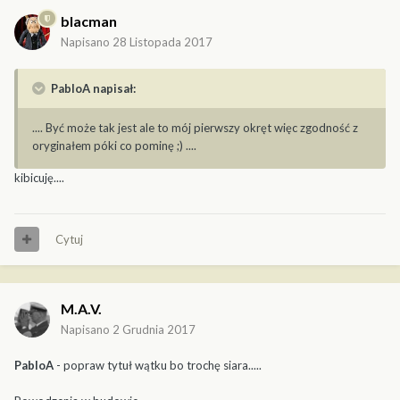
blacman
Napisano
28 Listopada 2017
PabloA napisał:
.... Być może tak jest ale to mój pierwszy okręt więc zgodność z
oryginałem póki co pominę ;) ....
kibicuję....
Cytuj
M.A.V.
Napisano
2 Grudnia 2017
PabloA
- popraw tytuł wątku bo trochę siara.....