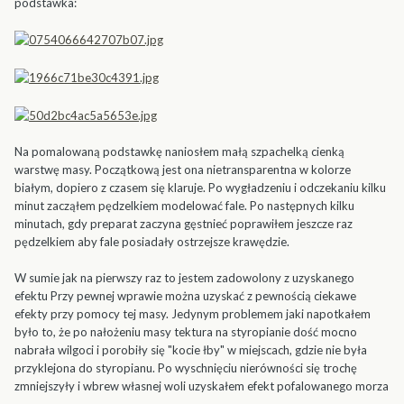
podstawka:
Na pomalowaną podstawkę naniosłem małą szpachelką cienką
warstwę masy. Początkową jest ona nietransparentna w kolorze
białym, dopiero z czasem się klaruje. Po wygładzeniu i odczekaniu kilku
minut zacząłem pędzelkiem modelować fale. Po następnych kilku
minutach, gdy preparat zaczyna gęstnieć poprawiłem jeszcze raz
pędzelkiem aby fale posiadały ostrzejsze krawędzie.
W sumie jak na pierwszy raz to jestem zadowolony z uzyskanego
efektu Przy pewnej wprawie można uzyskać z pewnością ciekawe
efekty przy pomocy tej masy. Jedynym problemem jaki napotkałem
było to, że po nałożeniu masy tektura na styropianie dość mocno
nabrała wilgoci i porobiły się "kocie łby" w miejscach, gdzie nie była
przyklejona do styropianu. Po wyschnięciu nierówności się trochę
zmniejszyły i wbrew własnej woli uzyskałem efekt pofalowanego morza