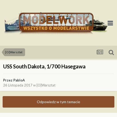
[O]Warsztat
USS South Dakota, 1/700 Hasegawa
Przez
PabloA
26 Listopada 2017
w
[O]Warsztat
Odpowiedz w tym temacie