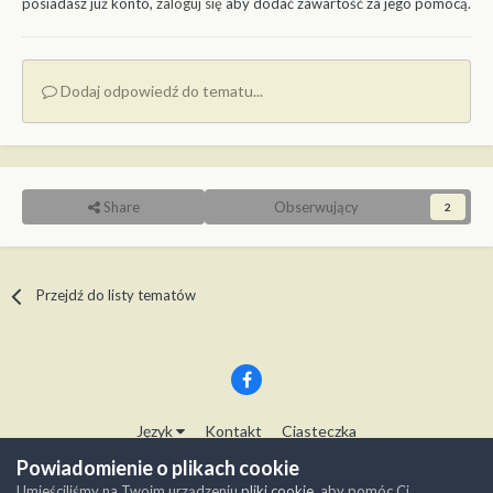
posiadasz już konto,
zaloguj się
aby dodać zawartość za jego pomocą.
Dodaj odpowiedź do tematu...
Share
Obserwujący
2
Przejdź do listy tematów
Język
Kontakt
Ciasteczka
Copyright © Modelwork.pl
Powiadomienie o plikach cookie
Powered by Invision Community
Umieściliśmy na Twoim urządzeniu
pliki cookie
, aby pomóc Ci