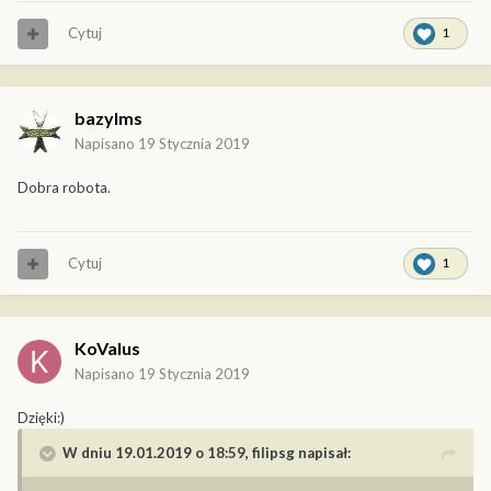
Cytuj
1
bazylms
Napisano
19 Stycznia 2019
Dobra robota.
Cytuj
1
KoValus
Napisano
19 Stycznia 2019
Dzięki:)
W dniu 19.01.2019 o 18:59,
filipsg
napisał: