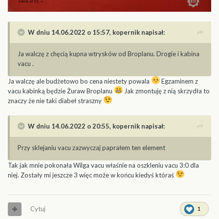
W dniu 14.06.2022 o 15:57,
kopernik
napisał:
Ja walczę z chęcią kupna wtrysków od Broplanu. Drogie i kabina
vacu .
Ja walczę ale budżetowo bo cena niestety powala
Egzaminem z
vacu kabinką będzie Żuraw Broplanu
Jak zmontuję z nią skrzydła to
znaczy że nie taki diabeł straszny
W dniu 14.06.2022 o 20:55,
kopernik
napisał:
Przy sklejaniu vacu zazwyczaj paprałem ten element
Tak jak mnie pokonała Wilga vacu właśnie na oszkleniu vacu 3:0 dla
niej. Zostały mi jeszcze 3 więc może w końcu kiedyś któraś
Cytuj
1