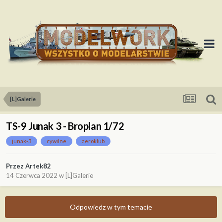
[L]Galerie
TS-9 Junak 3 - Broplan 1/72
junak-3
cywilne
aeroklub
Przez
Artek82
14 Czerwca 2022
w
[L]Galerie
Odpowiedz w tym temacie