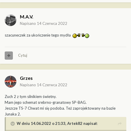
M.A.V.
Napisano
14 Czerwca 2022
szacuneczek za ukończenie tego mydła
Cytuj
Grzes
Napisano
14 Czerwca 2022
Zuch 2 z tym silnikiem świetny.
Mam jego schemat srebrno-granatowy SP-BAG.
Jeszcze TS-7 Chwat mi się podoba. Też zaprojektowany na bazie
Junaka 2.
W dniu 14.06.2022 o 21:33,
Artek82
napisał: