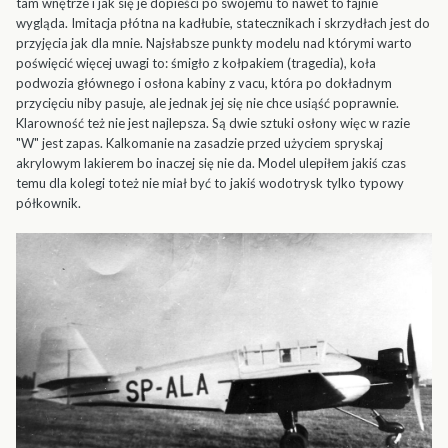
tam wnętrze i jak się je dopieści po swojemu to nawet to fajnie
wygląda. Imitacja płótna na kadłubie, statecznikach i skrzydłach jest do
przyjęcia jak dla mnie. Najsłabsze punkty modelu nad którymi warto
poświęcić więcej uwagi to: śmigło z kołpakiem (tragedia), koła
podwozia głównego i osłona kabiny z vacu, która po dokładnym
przycięciu niby pasuje, ale jednak jej się nie chce usiąść poprawnie.
Klarowność też nie jest najlepsza. Są dwie sztuki osłony więc w razie
"W" jest zapas. Kalkomanie na zasadzie przed użyciem spryskaj
akrylowym lakierem bo inaczej się nie da. Model ulepiłem jakiś czas
temu dla kolegi toteż nie miał być to jakiś wodotrysk tylko typowy
półkownik.