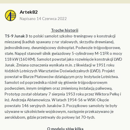
Artek82
Napisano
14 Czerwca 2022
Trochę historii
TS-9 Junak 3
to polski samolot szkolno-treningowy o konstrukcji
mieszanej (kadłub spawany z rur stalowych, skrzydła drewniane),
jednosilnikowy, dwumiejscowy dolnopłat. Podwozie trójpodporowe,
stałe. Napęd stanowił silnik gwiazdowy 5-cylindrowy M-11FR o mocy
118 kW (160 KM). Samolot powstał jako rozwinięcie konstrukcji LWD
Junak. Zmiana oznaczenia wynikała m.in. z likwidacji w 1951 roku
łódzkich Lotniczych Warsztatów Doświadczalnych (LWD). Projekt
powstał w Biurze Płatowców działającym przy Instytucie Lotnictwa.
Samolot od poprzednika różnił się głównie trójpodporowym
podwoziem, innym śmigłem oraz zmienioną instalacją paliwową.
Prototyp został oblatany 7 sierpnia 1953 roku przez Wiktora Pełkę i
inż. Andrzeja Abłamowicza. W latach 1954-56 w WSK-Okęcie
powstało 146 seryjnych Junaków 3. Początkowo samoloty te były
używane w szkolnictwie wojskowym, następnie przekazywano je
aeroklubom, gdzie przetrwały do połowy lat 70-tych.
O modelu słów kilka