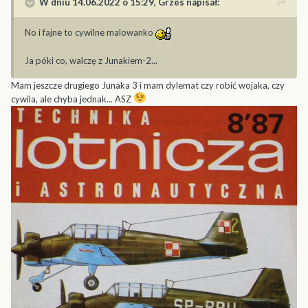
W dniu 14.06.2022 o 15:29,
Grzes
napisał:
No i fajne to cywilne malowanko
Ja póki co, walczę z Junakiem-2...
Mam jeszcze drugiego Junaka 3 i mam dylemat czy robić wojaka, czy
cywila, ale chyba jednak... ASZ