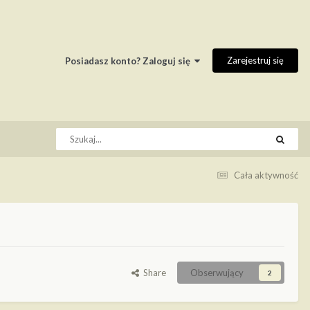
Zarejestruj się
Posiadasz konto? Zaloguj się
Cała aktywność
Share
Obserwujący
2