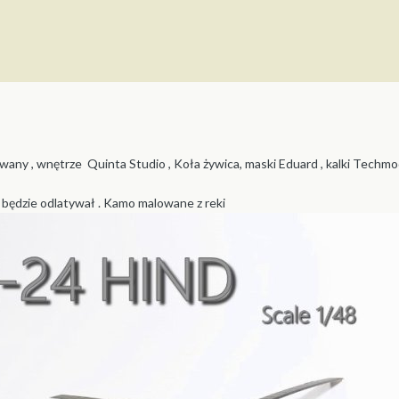
ny , wnętrze Quinta Studio , Koła żywica, maski Eduard , kalki Techmo
l będzie odlatywał . Kamo malowane z reki