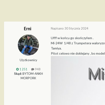
Erni
Napisano
30 Stycznia 2024
Ufff w końcu go skończyłem .
Mi-24W 1/48 z Trumpetera waloryzowa
Tamiya.
Pitot celowo nie doklejany , bo mode
Użytkownicy
1 251
948
Skąd:
BYTOM-ANKH
MORPORK