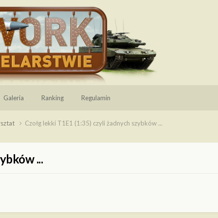
Galeria
Ranking
Regulamin
sztat
Czołg lekki T1E1 (1:35) czyli żadnych szybków ...
ybków ...