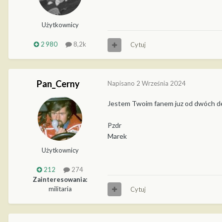
Użytkownicy
2 980
8,2k
Cytuj
Pan_Cerny
Napisano
2 Września 2024
Jestem Twoim fanem juz od dwóch dek
Pzdr
Marek
Użytkownicy
212
274
Zainteresowania:
militaria
Cytuj