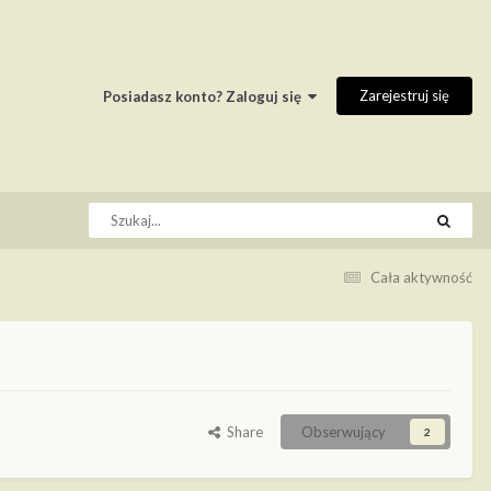
Zarejestruj się
Posiadasz konto? Zaloguj się
Cała aktywność
Share
Obserwujący
2