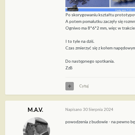
Po skorygowaniu kształtu prototypo
A potem pomalutku zaczęły się rozm
Ogniwo ma 8*6*2 mm, więc w trakcie r
I to tyle na dziś.
Czas zmierzyć się z kołem napędowy
Do następnego spotkania.
ZzB
Cytuj
M.A.V.
Napisano
30 Sierpnia 2024
powodzenia z budowie - na pewno bę