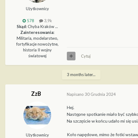
Użytkownicy
578
3,9k
Skąd:
Chyba Kraków ...
Zainteresowania:
Militaria, modelarstwo,
fortyfikacje nowożytne,
historia II wojny
światowej
Cytuj
3 months later...
ZzB
Napisano
30 Grudnia 2024
Hej.
Następne spotkanie miało być szybko,
Na szczęście w końcu udało mi się us
Koło napędowe, mimo że fotki wstaw
Użytkownicy