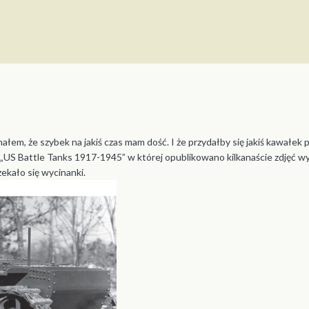
em, że szybek na jakiś czas mam dość. I że przydałby się jakiś kawałek 
żkę „US Battle Tanks 1917-1945” w której opublikowano kilkanaście zdjęć
ekało się wycinanki.