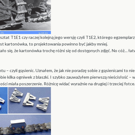
sztat T1E1 czy raczej kolejną jego wersję czyli T1E2, którego egzemplar
est kartonówka, to projektowania powinno być jakby mniej.
ało się, że kartonówka trochę różni się od dostępnych zdjęć. No cóż… ła
 – czyli gąsienic. Uznałem, że jak nie poradzę sobie z gąsienicami to nie
ie kilka ogniwek z blaszki. I szybko zauważyłem pierwszą nieścisłość –
ci miała poszerzenie. Różnicę widać wyraźnie na drugiej i trzeciej fotce