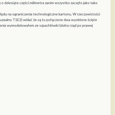
o dziesiąte części milimetra zanim wszystko zaczęło jako tako
zględu na ograniczenia technologiczne kartonu. W rzeczywistości
– muzealny T1E2) widać że są to połączone dwa wyoblone ścięte
oblenia wymodelowałem ze szpachlówki (dolny rząd po prawej