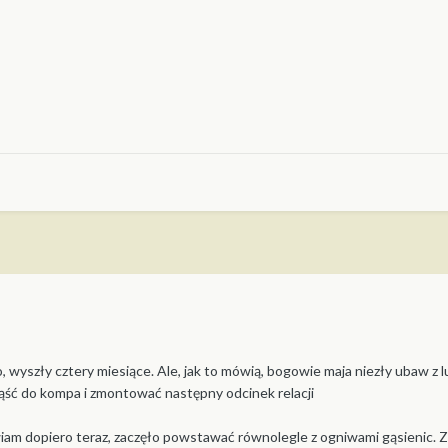
 wyszły cztery miesiące. Ale, jak to mówią, bogowie maja niezły ubaw z l
iąść do kompa i zmontować następny odcinek relacji
iam dopiero teraz, zaczęło powstawać równolegle z ogniwami gąsienic.