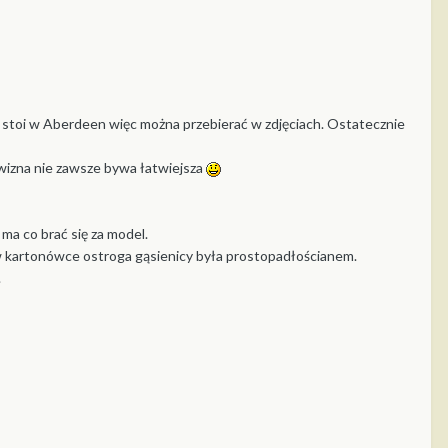
z stoi w Aberdeen więc można przebierać w zdjęciach. Ostatecznie
twizna nie zawsze bywa łatwiejsza
 ma co brać się za model.
 w kartonówce ostroga gąsienicy była prostopadłościanem.
.