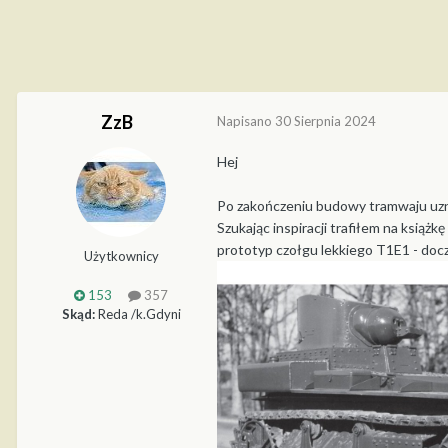
ZzB
Napisano
30 Sierpnia 2024
Hej
Po zakończeniu budowy tramwaju uznał
Szukając inspiracji trafiłem na ksią
prototyp czołgu lekkiego T1E1 - docz
Użytkownicy
153
357
Skąd:
Reda /k.Gdyni