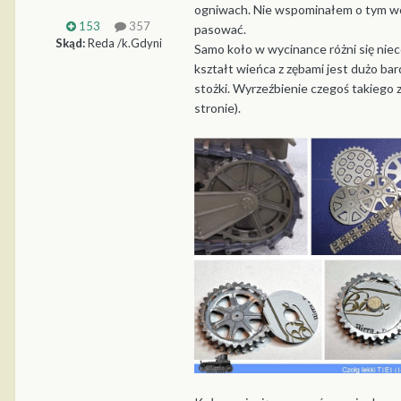
ogniwach. Nie wspominałem o tym wcze
153
357
pasować.
Skąd:
Reda /k.Gdyni
Samo koło w wycinance różni się niec
kształt wieńca z zębami jest dużo ba
stożki. Wyrzeźbienie czegoś takiego 
stronie).