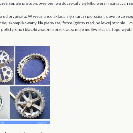
śniej, ale prototypowe ogniwa doczekały się kilku wersji różniących się 
o od oryginału. W wycinance składa się z tarcz i pierścieni, pewnie ze w
rdziej skomplikowany. Na pierwszej fotce (górny rząd, po lewej stronie 
z polistyrenu i blaszki znacznie przekracza moje możliwości, dlatego wy