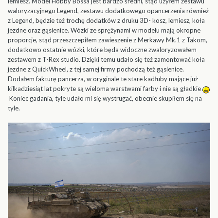
lemiesz. Model Hobby Bossa jest bardzo średni, stąd użyłem zestawu
waloryzacyjnego Legend, zestawu dodatkowego opancerzenia również
z Legend, będzie też trochę dodatków z druku 3D- kosz, lemiesz, koła
jezdne oraz gąsienice. Wózki ze sprężynami w modelu mają okropne
proporcje, stąd przeszczepiłem zawieszenie z Merkawy Mk.1 z Takom,
dodatkowo ostatnie wózki, które będa widoczne zwaloryzowałem
zestawem z T-Rex studio. Dzięki temu udało się też zamontować koła
jezdne z QuickWheel, z tej samej firmy pochodzą też gąsienice.
Dodałem fakturę pancerza, w oryginale te stare kadłuby mające już
kilkadziesiąt lat pokryte są wieloma warstwami farby i nie są gładkie
Koniec gadania, tyle udało mi się wystrugać, obecnie skupiłem się na
tyle.