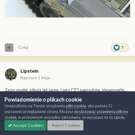
Cytuj
7
Lipstein
Napisano
1 Maja
Zacny model, zdjęcia też zacne. I zero ("0") paprochów, niesamowite...
Powiadomienie o plikach cookie
Umieściliśmy na Twoim urządzeniu
pliki cookie
, aby pomóc Ci
Cytuj
1
usprawnić przeglądanie strony. Możesz
dostosować ustawienia plików
cookie
, w przeciwnym wypadku zakładamy, że wyrażasz na to zgodę.
Accept Cookies
Reject Cookies
Barthass