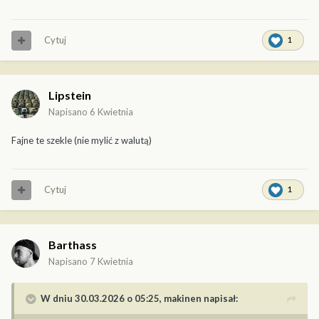
Cytuj
1
Lipstein
Napisano
6 Kwietnia
Fajne te szekle (nie mylić z walutą)
Cytuj
1
Barthass
Napisano
7 Kwietnia
W dniu 30.03.2026 o 05:25,
makinen
napisał: