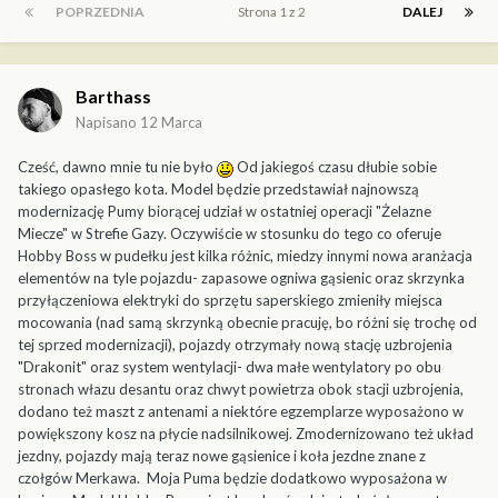
POPRZEDNIA
Strona 1 z 2
DALEJ
Barthass
Napisano
12 Marca
Cześć, dawno mnie tu nie było
Od jakiegoś czasu dłubie sobie
takiego opasłego kota. Model będzie przedstawiał najnowszą
modernizację Pumy biorącej udział w ostatniej operacji "Żelazne
Miecze" w Strefie Gazy. Oczywiście w stosunku do tego co oferuje
Hobby Boss w pudełku jest kilka różnic, miedzy innymi nowa aranżacja
elementów na tyle pojazdu- zapasowe ogniwa gąsienic oraz skrzynka
przyłączeniowa elektryki do sprzętu saperskiego zmieniły miejsca
mocowania (nad samą skrzynką obecnie pracuję, bo różni się trochę od
tej sprzed modernizacji), pojazdy otrzymały nową stację uzbrojenia
"Drakonit" oraz system wentylacji- dwa małe wentylatory po obu
stronach włazu desantu oraz chwyt powietrza obok stacji uzbrojenia,
dodano też maszt z antenami a niektóre egzemplarze wyposażono w
powiększony kosz na płycie nadsilnikowej. Zmodernizowano też układ
jezdny, pojazdy mają teraz nowe gąsienice i koła jezdne znane z
czołgów Merkawa. Moja Puma będzie dodatkowo wyposażona w