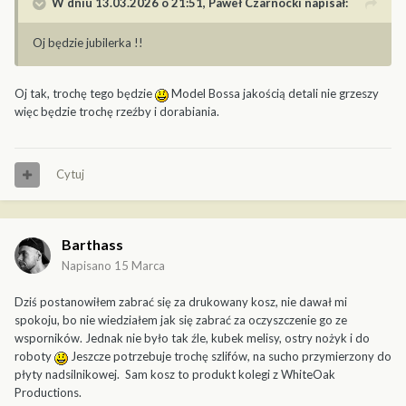
W dniu 13.03.2026 o 21:51,
Paweł Czarnocki
napisał:
Oj będzie jubilerka !!
Oj tak, trochę tego będzie
Model Bossa jakością detali nie grzeszy
więc będzie trochę rzeźby i dorabiania.
Cytuj
Barthass
Napisano
15 Marca
Dziś postanowiłem zabrać się za drukowany kosz, nie dawał mi
spokoju, bo nie wiedziałem jak się zabrać za oczyszczenie go ze
wsporników. Jednak nie było tak źle, kubek melisy, ostry nożyk i do
roboty
Jeszcze potrzebuje trochę szlifów, na sucho przymierzony do
płyty nadsilnikowej. Sam kosz to produkt kolegi z WhiteOak
Productions.