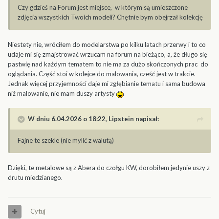
Czy gdzieś na Forum jest miejsce, w którym są umieszczone
zdjęcia wszystkich Twoich modeli? Chętnie bym obejrzał kolekcję
Niestety nie, wróciłem do modelarstwa po kilku latach przerwy i to co
udaje mi się zmajstrować wrzucam na forum na bieżąco, a, że długo się
pastwię nad każdym tematem to nie ma za dużo skończonych prac do
oglądania. Część stoi w kolejce do malowania, cześć jest w trakcie.
Jednak więcej przyjemności daje mi zgłębianie tematu i sama budowa
niż malowanie, nie mam duszy artysty
W dniu 6.04.2026 o 18:22,
Lipstein
napisał:
Fajne te szekle (nie mylić z walutą)
Dzięki, te metalowe są z Abera do czołgu KW, dorobiłem jedynie uszy z
drutu miedzianego.
Cytuj