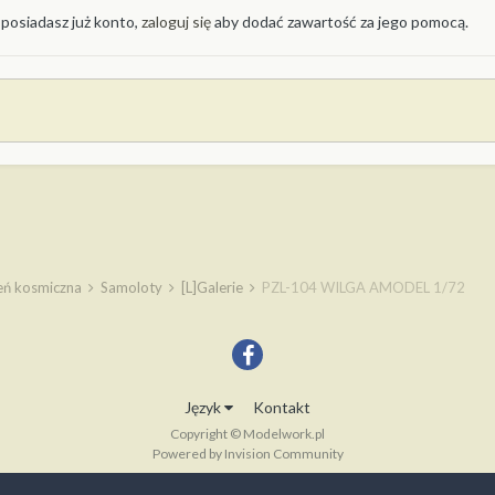
 posiadasz już konto,
zaloguj się
aby dodać zawartość za jego pomocą.
zeń kosmiczna
Samoloty
[L]Galerie
PZL-104 WILGA AMODEL 1/72
Język
Kontakt
Copyright © Modelwork.pl
Powered by Invision Community