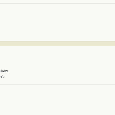
mików.
nie.