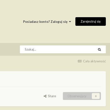
Zarejestruj się
Posiadasz konto? Zaloguj się
Cała aktywność
Share
Obserwujący
0