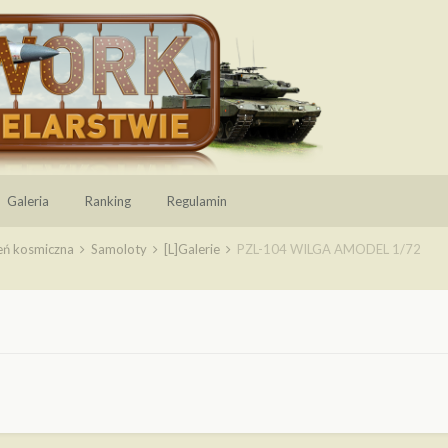
Galeria
Ranking
Regulamin
zeń kosmiczna
Samoloty
[L]Galerie
PZL-104 WILGA AMODEL 1/72