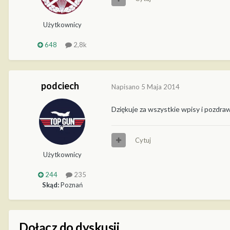
Użytkownicy
648
2,8k
podciech
Napisano
5 Maja 2014
Dziękuje za wszystkie wpisy i pozdr
Cytuj
Użytkownicy
244
235
Skąd:
Poznań
Dołącz do dyskusji