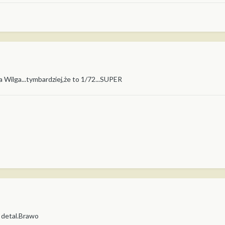
ta Wilga...tymbardziej,że to 1/72...SUPER
 detal.Brawo