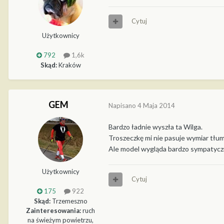
Cytuj
Użytkownicy
792
1,6k
Skąd:
Kraków
GEM
Napisano
4 Maja 2014
Bardzo ładnie wyszła ta Wilga.
Troszeczkę mi nie pasuje wymiar tłu
Ale model wygląda bardzo sympatycz
Użytkownicy
Cytuj
175
922
Skąd:
Trzemeszno
Zainteresowania:
ruch
na świeżym powietrzu,