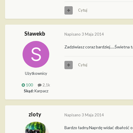
Cytuj
Sławekb
Napisano
3 Maja 2014
Zadziwiasz coraz bardziej.....Świetna 
Cytuj
Użytkownicy
100
2,1k
Skąd:
Karpacz
zloty
Napisano
3 Maja 2014
Bardzo ładny.Naprdę widać dbałość o