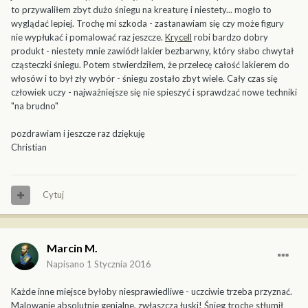
to przywaliłem zbyt dużo śniegu na kreaturę i niestety... mogło to
wyglądać lepiej. Trochę mi szkoda - zastanawiam się czy może figury
nie wypłukać i pomalować raz jeszcze.
Krycell
robi bardzo dobry
produkt - niestety mnie zawiódł lakier bezbarwny, który słabo chwytał
cząsteczki śniegu. Potem stwierdziłem, że przelecę całość lakierem do
włosów i to był zły wybór - śniegu zostało zbyt wiele. Cały czas się
człowiek uczy - najważniejsze się nie spieszyć i sprawdzać nowe techniki
"na brudno"
pozdrawiam i jeszcze raz dziękuję
Christian
Cytuj
Marcin M.
Napisano
1 Stycznia 2016
Każde inne miejsce byłoby niesprawiedliwe - uczciwie trzeba przyznać.
Malowanie absolutnie genialne, zwłaszcza łuski! Śnieg trochę stłumił