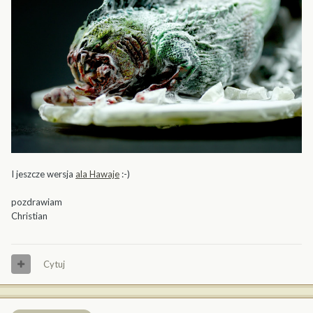
I jeszcze wersja
ala Hawaje
:-)
pozdrawiam
Christian
Cytuj