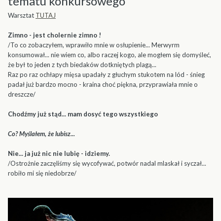
tematu konkursowego
Warsztat
TUTAJ
Zimno - jest cholernie zimno !
/To co zobaczyłem, wprawiło mnie w osłupienie... Merwyrm
konsumował... nie wiem co, albo raczej kogo, ale mogłem się domyśleć,
że był to jeden z tych biedaków dotkniętych plagą...
Raz po raz ochłapy mięsa upadały z głuchym stukotem na lód - śnieg
padał już bardzo mocno - kraina choć piękna, przyprawiała mnie o
dreszcze/
Chodźmy już stąd... mam dosyć tego wszystkiego
Co? Myślałem, że lubisz...
Nie... ja już nic nie lubię - idziemy.
/Ostrożnie zaczęliśmy się wycofywać, potwór nadal mlaskał i syczał...
robiło mi się niedobrze/