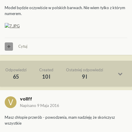
Model będzie oczywiście w polskich barwach. Nie wiem tylko z którym
numerem.
Cytuj
Odpowiedzi
Created
Ostatniej odpowiedzi
65
10 l
9 l
vollff
Napisano
9 Maja 2016
Masz chłopie przerób - powodzenia, mam nadzieję że skończysz
wszystkie