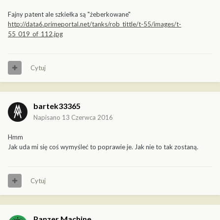
Fajny patent ale szkiełka są "żeberkowane"
http://data6.primeportal.net/tanks/rob_tittle/t-55/images/t-
55_019_of_112.jpg
Cytuj
bartek33365
Napisano
13 Czerwca 2016
Hmm
Jak uda mi się coś wymyśleć to poprawie je. Jak nie to tak zostaną.
Cytuj
Panzer Machine