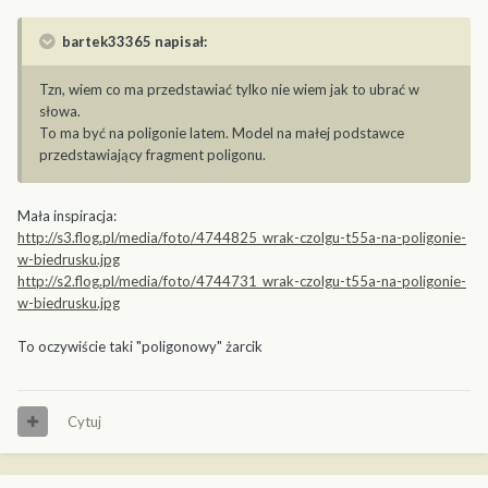
bartek33365 napisał:
Tzn, wiem co ma przedstawiać tylko nie wiem jak to ubrać w
słowa.
To ma być na poligonie latem. Model na małej podstawce
przedstawiający fragment poligonu.
Mała inspiracja:
http://s3.flog.pl/media/foto/4744825_wrak-czolgu-t55a-na-poligonie-
w-biedrusku.jpg
http://s2.flog.pl/media/foto/4744731_wrak-czolgu-t55a-na-poligonie-
w-biedrusku.jpg
To oczywiście taki "poligonowy" żarcik
Cytuj