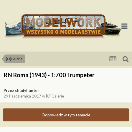
[O]Galerie
RN Roma (1943) - 1:700 Trumpeter
Przez
chudyhunter
29 Października 2017
w
[O]Galerie
Odpowiedz w tym temacie