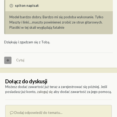
spiton napisał:
Model bardzo dobry. Bardzo mi się podoba wykonanie. Tylko
Maszty i linki....maszty powinieneś zrobić ze strun gitarowych.
Plastiki w tej skali wyglądają fatalnie
Dziękuję i zgadzam się z Tobą.
Cytuj
Dołącz do dyskusji
Możesz dodać zawartość już teraz a zarejestrować się później. Jeśli
posiadasz już konto,
zaloguj się
aby dodać zawartość za jego pomocą.
Dodaj odpowiedź do tematu...