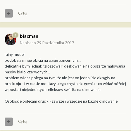
Cytuj
blacman
Napisano
29 Października 2017
fajny model
podobają mi się obicia na pasie pancernym....
delikatnie bym jednak "złoszował" deskowanie na obszarze malowania
pasów biało-czerwonych...
problem włosa polega na tym, że nie jest on jednolicie okrągły na
przekroju - i w czasie montaży ulega często skręceniu - co widać później
w postaci niejednolitych refleksów światła na olinowaniu
Osobiście polecam drucik - zawsze i wszędzie na każde olinowanie
Cytuj