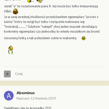
Jeżeli "a" to rozumowanie pana X też może być tylko interpretacją
zdjęć.
Ja w swej wrednej złośliwości przedstawiłem egzemplarz "prosto z
taśmy" który to mógł być tylko i wyłącznie malowany wg
"Instrukcji..........." Gdybym "nalepił" choć jeden znaczek określający
konkretny egzemplarz czy jednostkę to wtedy musiałbym się bronić
stosowną fotką a tak poleciałem sobie w makumbę
Cytuj
Abominus
Napisano
12 Kwietnia 2019
Uwielbiam całą tę gromadkę :D:D