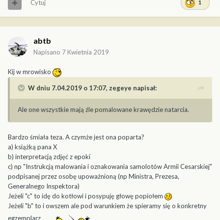
Cytuj
1
abtb
Napisano
7 Kwietnia 2019
Kij w mrowisko
W dniu 7.04.2019 o 17:07,
zegeye
napisał:
Ale one wszystkie mają źle pomalowane krawędzie natarcia.
Bardzo śmiała teza. A czymże jest ona poparta?
a) książką pana X
b) interpretacją zdjęć z epoki
c) np "Instrukcją malowania i oznakowania samolotów Armii Cesarskiej"
podpisanej przez osobę upoważnioną (np Ministra, Prezesa,
Generalnego Inspektora)
Jeżeli "c" to idę do kotłowi i posypuję głowę popiołem
Jeżeli "b" to i owszem ale pod warunkiem że spieramy się o konkretny
egzemplarz