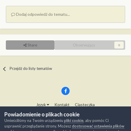
Dodaj odpowiedź do tematu...
Share
Obserwujący
0
Przejdź do listy tematów
Język
Kontakt
Ciasteczka
Copyright © Modelwork.pl
Powiadomienie o plikach cookie
Powered by Invision Community
Umieściliśmy na Twoim urządzeniu
pliki cookie
, aby pomóc Ci
usprawnić przeglądanie strony. Możesz
dostosować ustawienia plików