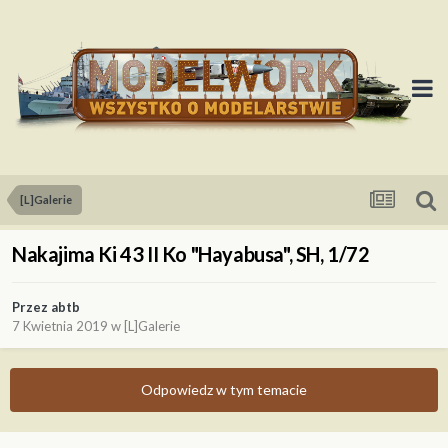
[L]Galerie
Nakajima Ki 43 II Ko "Hayabusa", SH, 1/72
Przez
abtb
7 Kwietnia 2019
w
[L]Galerie
Odpowiedz w tym temacie