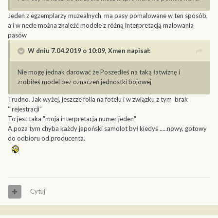
Jeden z egzemplarzy muzealnych ma pasy pomalowane w ten sposób,
a i w necie można znaleźć modele z różną interpretacją malowania
pasów
W dniu 7.04.2019 o 10:09,
Xmen
napisał:
Nie mogę jednak darować że Poszedłeś na taką łatwiznę i
zrobiłeś model bez oznaczeń jednostki bojowej
Trudno. Jak wyżej, jeszcze folia na fotelu i w związku z tym brak
'"rejestracji"
To jest taka "moja interpretacja numer jeden"
A poza tym chyba każdy japoński samolot był kiedyś .....nowy, gotowy
do odbioru od producenta.
Cytuj