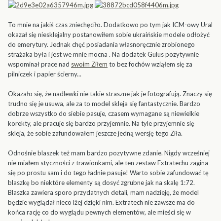
To mnie na jakiś czas zniechęciło. Dodatkowo po tym jak ICM-owy Ural
okazał się niesklejalny postanowiłem sobie ukraińskie modele odłożyć
do emerytury. Jednak chęć posiadania własnoręcznie zrobionego
strażaka była i jest we mnie mocna . Na dodatek Gulus pozytywnie
wspominał prace nad
swoim Ziłem
to bez fochów wziąłem się za
pilniczek i papier ścierny...
Okazało się, że nadlewki nie takie straszne jak je fotografują. Znaczy się
trudno się je usuwa, ale za to model skleja się fantastycznie. Bardzo
dobrze wszystko do siebie pasuje, czasem wymagane są niewielkie
korekty, ale pracuje się bardzo przyjemnie. Na tyle przyjemnie się
skleja, że sobie zafundowałem jeszcze jedną wersję tego Ziła.
Odnośnie blaszek też mam bardzo pozytywne zdanie. Nigdy wcześniej
nie miałem styczności z trawionkami, ale ten zestaw Extratechu zagina
się po prostu sam i do tego ładnie pasuje! Warto sobie zafundować tę
blaszkę bo niektóre elementy są dosyć zgrubne jak na skalę 1:72.
Blaszka zawiera sporo przydatnych detali, mam nadzieję, że model
będzie wyglądał nieco lżej dzięki nim. Extratech nie zawsze ma do
końca rację co do wyglądu pewnych elementów, ale mieści się w