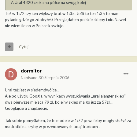
A Ural 4320 czeka na półce na swoją kolej
Też w 1:72 czy ten większy brat w 1:35. Jeśli to ten 1:35 to mam
pytanie gdzie go zdobyłeś? Przeglądałem polskie sklepy i nic. Nawet
nie wiem ile on w Polsce kosztuje.
Cytuj
dormitor
Napisano
30 Sierpnia 2006
Ural też jest w siedemdwójce...
Ale po użyciu Googla, w wynikach wyszukiwania ,,ural alanger sklep''
dwa pierwsze miejsca 79 zł, kolejny sklep ma go juz za 57zł...
Googlajcie a znajdziecie.
Tak sobie pomyślałem, że te modele w 1:72 pewnie by mogły służyć za
maskotki na szybę w prezentowanych tutaj truckach .