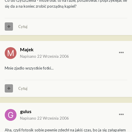
Co do czyszczenia - może olać to na razie, poszlifować i poprzyklejać ile
się da a na koniec zrobić porządną kąpiel?
Cytuj
Majek
Napisano
22 Września 2006
Mnie zjadlo wszystkie fotki...
Cytuj
gulus
Napisano
22 Września 2006
Aha, czyli fotosik sobie pewnie zdechł na jakiś czas, bo ja się załapałem