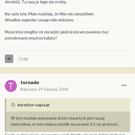
dorobić). Tą razą ja tego nie zrobię.
Na razie tyle. Mam nadzieję, że Was nie zanudziłem.
Wszelkie sugestie i uwagi mile widziane.
Może ktoś mógłby mi doradzić jakim kolorem powinno być
pomalowane wnętrze kabiny?
Cytuj
tornado
Napisano
29 Sierpnia 2006
dormitor napisał:
W tym modelu wykonanie drzwi otwartych jest raczej
niemożliwe, w tym miejscu plastik ma prawie 0.5 cm grubości .
Cosik wydaje mi się, że nawet w realu blachy nie mają takiej grubości.