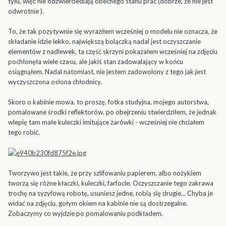
tyłu, więc nie odzwierciedlają obecnego stanu prac (dobrze, że nie jest
odwrotnie ).
To, że tak pozytywnie się wyraziłem wcześniej o modelu nie oznacza, że
składanie idzie lekko, największą bolączką nadal jest oczyszczanie
elementów z nadlewek, ta część skrzyni pokazałem wcześniej na zdjęciu
pochłonęła wiele czasu, ale jakiś stan zadowalający w końcu
osiągnąłem. Nadal natomiast, nie jestem zadowolony z tego jak jest
wyczyszczona osłona chłodnicy.
Skoro o kabinie mowa, to proszę, fotka studyjna, mojego autorstwa,
pomalowane środki reflektorów, po obejrzeniu stwierdziłem, że jednak
wlepię tam małe kuleczki imitujące żarówki - wcześniej nie chciałem
tego robić.
Tworzywo jest takie, że przy szlifowaniu papierem, albo nożykiem
tworzą się różne kłaczki, kuleczki, farfocle. Oczyszczanie tego zakrawa
trochę na syzyfową robotę, usuniesz jedne, robią się drugie... Chyba je
widać na zdjęciu, gołym okiem na kabinie nie są dostrzegalne.
Zobaczymy co wyjdzie po pomalowaniu podkładem.