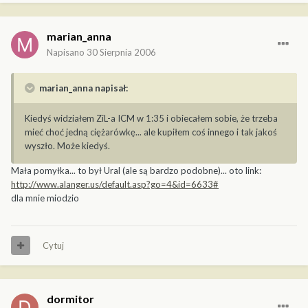
marian_anna
Napisano
30 Sierpnia 2006
marian_anna napisał:
Kiedyś widziałem ZiL-a ICM w 1:35 i obiecałem sobie, że trzeba
mieć choć jedną ciężarówkę... ale kupiłem coś innego i tak jakoś
wyszło. Może kiedyś.
Mała pomyłka... to był Ural (ale są bardzo podobne)... oto link:
http://www.alanger.us/default.asp?go=4&id=6633#
dla mnie miodzio
Cytuj
dormitor