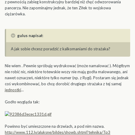
z pewnością zabieg konstrukcyjny bardziej niż chęć odwzorowania
pancerza. Nie zapominajmy jednak, że ten Ziłek to wojskowa
ciężarówka.
gulus napisał:
A jak sobie chcesz poradzić z kalkomaniami do strażaka?
Nie wiem . Pewnie spróbuję wydrukować (może namalować ). Mógłbym
nie robić nic, niektóre łotewskie wozy nie mają godła malowanego, ani
nawet oznaczeń, niektóre tylko numer (np. z Rygi). Postaram się jednak
coś wykombinować, bo chcę dorobić drugiego strażaka z tej samej
jednostki
...
Godło wygląda tak:
Powinno być umieszczone na drzwiach, a pod nim nazwa.
http://www.112.lv/aluksne/bildes/showb.shtml?tehnika/Tp3