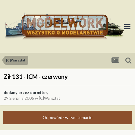
[C]Warsztat
Ził 131 - ICM - czerwony
dodany przez
dormitor
,
29 Sierpnia 2006
w
[C]Warsztat
Odpowiedz w tym temacie