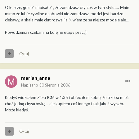
O kurcze, gdzieś napisałeś , że zanudzasz czy coś w tym stylu..... Mnie
mimo że lubie cywilne osobowki nie zanudzasz, model jest bardzo
ciekawy, a skala mnie ciut rozwalila ;), wiem ze sa niejsze modele ale...
Powodzenia i czekam na kolejne etapy prac ;).
Cytuj
marian_anna
Napisano
30 Sierpnia 2006
Kiedyś widziałem ZiL-a ICM w 1:35 i obiecałem sobie, że trzeba mieć
choć jedną ciężarówkę... ale kupiłem coś innego i tak jakoś wyszło.
Może kiedyś.
Cytuj