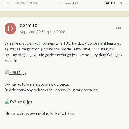
POPRZEDNIA
Strona 1 z 3
DALEJ
dormitor
Napisano
29 Sierpnia 2006
Właśnie pracuję nad modelem Ziła 131, bardzo dobrze się skleja więc
są szanse, że go zrobię do końca. Model jest w skali 1:72, na rynku
obecny długo, gdzie nie gdzie można go jeszcze pod szyldem Omegi-K
znaleźć.
Jak widać to wersja podstawa, z paką.
Będzie czerwony, w barwach Łotewskiej straży pożarnej.
Model waloryzowany
blaszką ExtraTechu
.