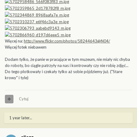
Więcej na:
http://www.flickr.com/photos/58244643@N04/
Więcej fotek niebawem
Dodam tylko, że panie w pracujące w tym muzeum, nie miały nic chyba
do roboty, bo ciągle patrzyły na nas i kontrowały czy nie robię zdjęć...
Do tego plotkowały i czekały tylko aż sobie pójdziemy już. ("Stare
krowy" i tyle)
Cytuj
1 year later...
eljazz