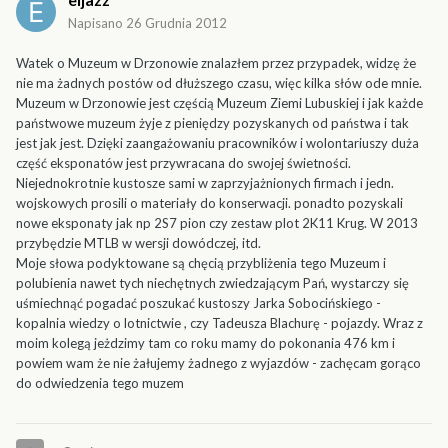
Napisano
26 Grudnia 2012
Watek o Muzeum w Drzonowie znalazłem przez przypadek, widzę że
nie ma żadnych postów od dłuższego czasu, więc kilka słów ode mnie.
Muzeum w Drzonowie jest częścią Muzeum Ziemi Lubuskiej i jak każde
państwowe muzeum żyje z pieniędzy pozyskanych od państwa i tak
jest jak jest. Dzięki zaangażowaniu pracowników i wolontariuszy duża
część eksponatów jest przywracana do swojej świetności.
Niejednokrotnie kustosze sami w zaprzyjażnionych firmach i jedn.
wojskowych prosili o materiały do konserwacji. ponadto pozyskali
nowe eksponaty jak np 2S7 pion czy zestaw plot 2K11 Krug. W 2013
przybędzie MTLB w wersji dowódczej, itd.
Moje słowa podyktowane są chęcią przybliżenia tego Muzeum i
polubienia nawet tych niechętnych zwiedzającym Pań, wystarczy się
uśmiechnąć pogadać poszukać kustoszy Jarka Sobocińskiego -
kopalnia wiedzy o lotnictwie , czy Tadeusza Blachurę - pojazdy. Wraz z
moim kolegą jeżdzimy tam co roku mamy do pokonania 476 km i
powiem wam że nie żałujemy żadnego z wyjazdów - zachęcam gorąco
do odwiedzenia tego muzem