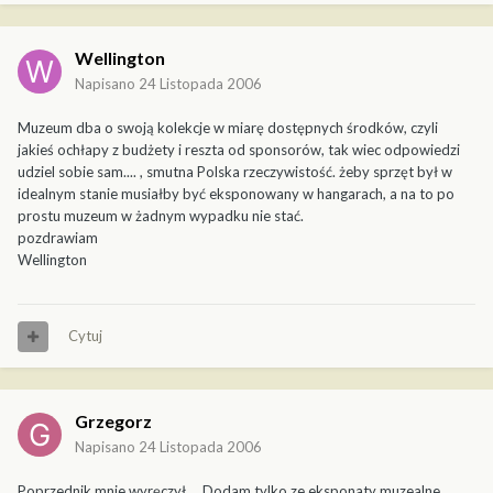
Wellington
Napisano
24 Listopada 2006
Muzeum dba o swoją kolekcje w miarę dostępnych środków, czyli
jakieś ochłapy z budżety i reszta od sponsorów, tak wiec odpowiedzi
udziel sobie sam.... , smutna Polska rzeczywistość. żeby sprzęt był w
idealnym stanie musiałby być eksponowany w hangarach, a na to po
prostu muzeum w żadnym wypadku nie stać.
pozdrawiam
Wellington
Cytuj
Grzegorz
Napisano
24 Listopada 2006
Poprzednik mnie wyręczył ... Dodam tylko ze eksponaty muzealne