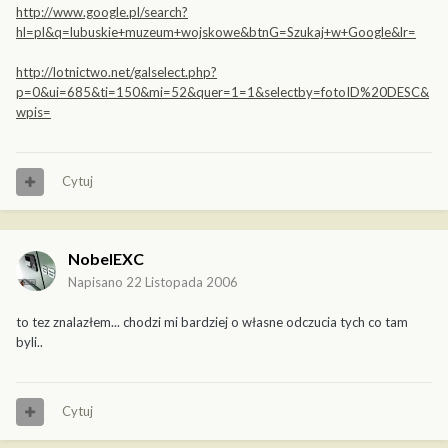
http://www.google.pl/search?
hl=pl&q=lubuskie+muzeum+wojskowe&btnG=Szukaj+w+Google&lr=
http://lotnictwo.net/galselect.php?
p=0&ui=685&ti=150&mi=52&quer=1=1&selectby=fotoID%20DESC&
wpis=
Cytuj
NobelEXC
Napisano
22 Listopada 2006
to tez znalazłem... chodzi mi bardziej o własne odczucia tych co tam
byli..
Cytuj