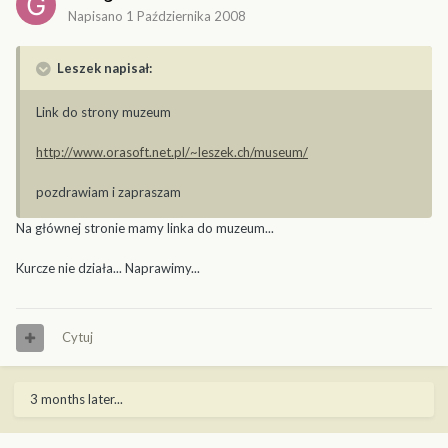
Napisano
1 Października 2008
Leszek napisał:
Link do strony muzeum
http://www.orasoft.net.pl/~leszek.ch/museum/
pozdrawiam i zapraszam
Na głównej stronie mamy linka do muzeum...
Kurcze nie działa... Naprawimy...
Cytuj
3 months later...