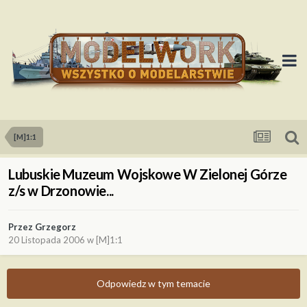
[M]1:1
Lubuskie Muzeum Wojskowe W Zielonej Górze
z/s w Drzonowie...
Przez
Grzegorz
20 Listopada 2006
w
[M]1:1
Odpowiedz w tym temacie