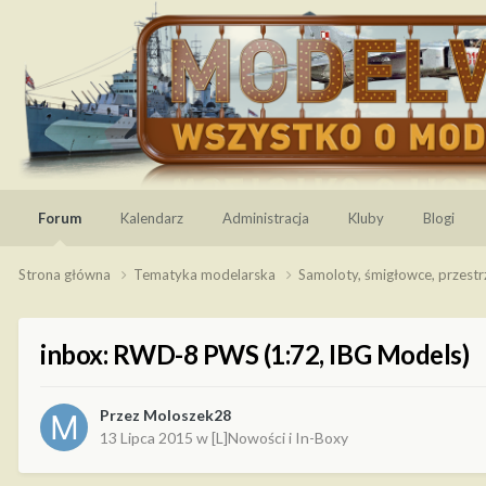
Forum
Kalendarz
Administracja
Kluby
Blogi
Strona główna
Tematyka modelarska
Samoloty, śmigłowce, przest
inbox: RWD-8 PWS (1:72, IBG Models)
Przez
Moloszek28
13 Lipca 2015
w
[L]Nowości i In-Boxy