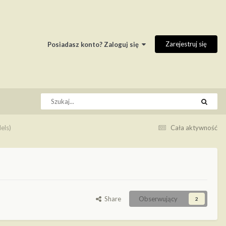
Zarejestruj się
Posiadasz konto? Zaloguj się
els)
Cała aktywność
Share
Obserwujący
2