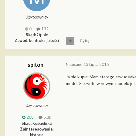
Użytkownicy
0
132
Skąd:
Opole
Zawód:
kontroler jakości
Cytuj
spiton
Napisano
13 Lipca 2015
Ja nie kupie. Mam starego erwudziaka
model. Skrzydło w nowym modelu jest
Użytkownicy
208
5,3k
Skąd:
Kościelisko
Zainteresowania:
historia