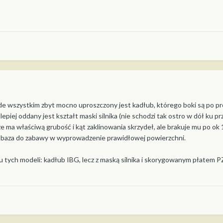
ede wszystkim zbyt mocno uproszczony jest kadłub, którego boki są po pr
epiej oddany jest kształt maski silnika (nie schodzi tak ostro w dół ku pr
 że ma właściwą grubość i kąt zaklinowania skrzydeł, ale brakuje mu po ok
lko baza do zabawy w wyprowadzenie prawidłowej powierzchni.
bu tych modeli: kadłub IBG, lecz z maską silnika i skorygowanym płatem 