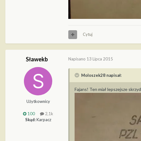
Cytuj
Sławekb
Napisano
13 Lipca 2015
Moloszek28 napisał:
Fajans! Ten miał lepszejsze skrzy
Użytkownicy
100
2,1k
Skąd:
Karpacz