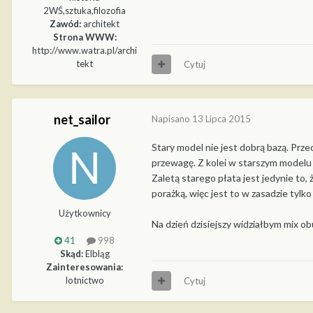
2WŚ,sztuka,filozofia
Zawód:
architekt
Strona WWW:
http://www.watra.pl/archi
tekt
Cytuj
net_sailor
Napisano
13 Lipca 2015
Stary model nie jest dobrą bazą. Prz
przewagę. Z kolei w starszym modelu l
Zaletą starego płata jest jedynie to,
porażką, więc jest to w zasadzie ty
Użytkownicy
Na dzień dzisiejszy widziałbym mix o
41
998
Skąd:
Elbląg
Zainteresowania:
lotnictwo
Cytuj