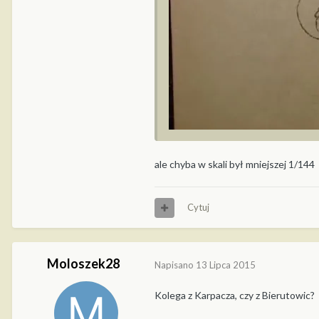
ale chyba w skali był mniejszej 1/144
Cytuj
Moloszek28
Napisano
13 Lipca 2015
Kolega z Karpacza, czy z Bierutowic?