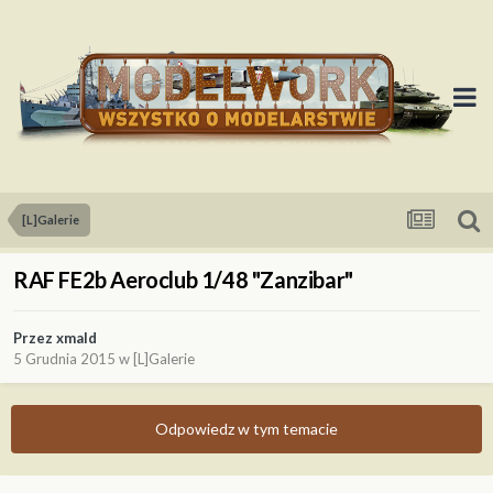
[L]Galerie
RAF FE2b Aeroclub 1/48 "Zanzibar"
Przez
xmald
5 Grudnia 2015
w
[L]Galerie
Odpowiedz w tym temacie