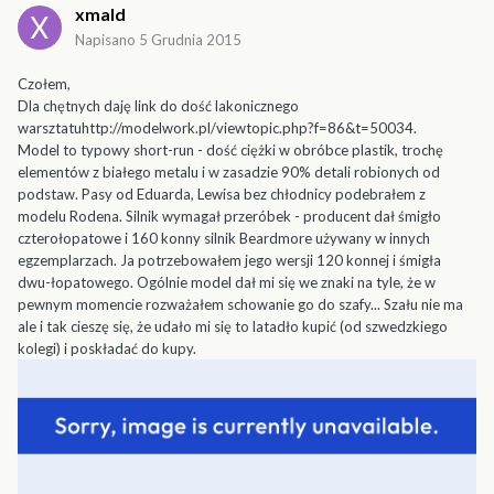
xmald
Napisano
5 Grudnia 2015
Czołem,
Dla chętnych daję link do dość lakonicznego
warsztatuhttp://modelwork.pl/viewtopic.php?f=86&t=50034.
Model to typowy short-run - dość ciężki w obróbce plastik, trochę
elementów z białego metalu i w zasadzie 90% detali robionych od
podstaw. Pasy od Eduarda, Lewisa bez chłodnicy podebrałem z
modelu Rodena. Silnik wymagał przeróbek - producent dał śmigło
czterołopatowe i 160 konny silnik Beardmore używany w innych
egzemplarzach. Ja potrzebowałem jego wersji 120 konnej i śmigła
dwu-łopatowego. Ogólnie model dał mi się we znaki na tyle, że w
pewnym momencie rozważałem schowanie go do szafy... Szału nie ma
ale i tak cieszę się, że udało mi się to latadło kupić (od szwedzkiego
kolegi) i poskładać do kupy.