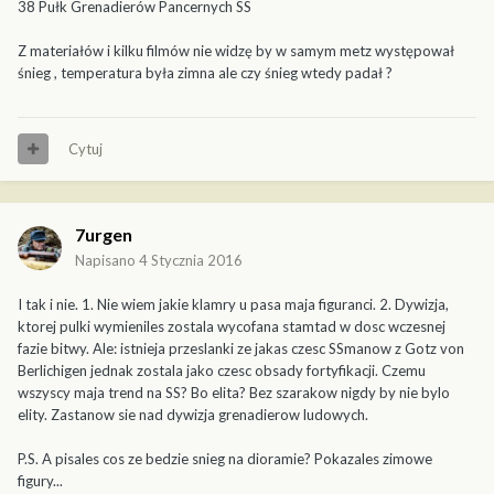
38 Pułk Grenadierów Pancernych SS
Z materiałów i kilku filmów nie widzę by w samym metz występował
śnieg , temperatura była zimna ale czy śnieg wtedy padał ?
Cytuj
7urgen
Napisano
4 Stycznia 2016
I tak i nie. 1. Nie wiem jakie klamry u pasa maja figuranci. 2. Dywizja,
ktorej pulki wymieniles zostala wycofana stamtad w dosc wczesnej
fazie bitwy. Ale: istnieja przeslanki ze jakas czesc SSmanow z Gotz von
Berlichigen jednak zostala jako czesc obsady fortyfikacji. Czemu
wszyscy maja trend na SS? Bo elita? Bez szarakow nigdy by nie bylo
elity. Zastanow sie nad dywizja grenadierow ludowych.
P.S. A pisales cos ze bedzie snieg na dioramie? Pokazales zimowe
figury...