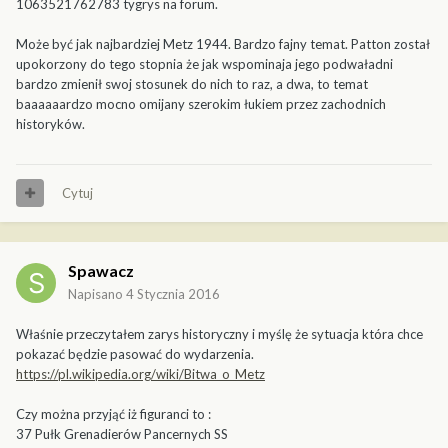
1063521762783 tygrys na forum.
Może być jak najbardziej Metz 1944. Bardzo fajny temat. Patton został
upokorzony do tego stopnia że jak wspominaja jego podwaładni
bardzo zmienił swoj stosunek do nich to raz, a dwa, to temat
baaaaaardzo mocno omijany szerokim łukiem przez zachodnich
historyków.
Cytuj
Spawacz
Napisano
4 Stycznia 2016
Właśnie przeczytałem zarys historyczny i myślę że sytuacja która chce
pokazać będzie pasować do wydarzenia.
https://pl.wikipedia.org/wiki/Bitwa_o_Metz
Czy można przyjąć iż figuranci to :
37 Pułk Grenadierów Pancernych SS