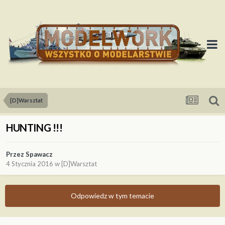
[D]Warsztat
HUNTING !!!
Przez
Spawacz
4 Stycznia 2016
w
[D]Warsztat
Odpowiedz w tym temacie