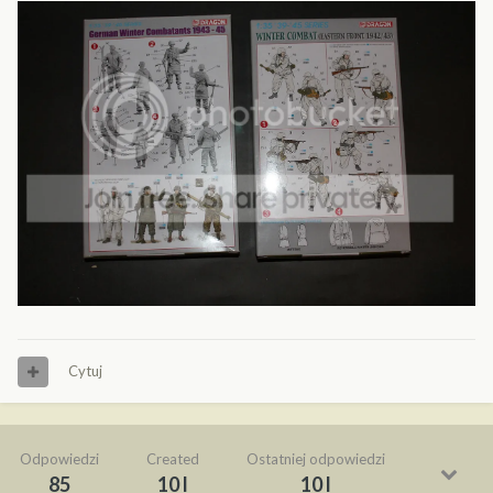
Cytuj
Odpowiedzi
Created
Ostatniej odpowiedzi
85
10 l
10 l