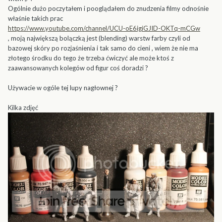
Ogólnie dużo poczytałem i pooglądałem do znudzenia filmy odnośnie
właśnie takich prac
https://www.youtube.com/channel/UCU-oE6igiGJID-OKTq-mCGw
, moją największą bolączką jest (blending) warstw farby czyli od
bazowej skóry po rozjaśnienia i tak samo do cieni , wiem że nie ma
złotego środku do tego że trzeba ćwiczyć ale może ktoś z
zaawansowanych kolegów od figur coś doradzi ?
Używacie w ogóle tej lupy nagłownej ?
Kilka zdjęć