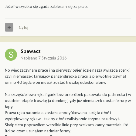
Jeżeli wszystko się zgada zabieram się za prace
Cytuj
Spawacz
Napisano
7 Stycznia 2016
No więc zaczynam prace i na pierwszy ogień idzie nasza gwiazda scenki
czyli niemiaszek targający panzershrecka z racji iż pierwotnie trzymał
on mp 40 będzie on musiał zostać troszkę udoskonalony.
Na szczęście lewa ręka figurki bez przeróbek pasowała do p.shrecka ( w
ostatnim etapie troszkę ja domknę ) gdy już niemiaszek dostanie rurę w
łapy.
Prawa ręka natomiast została zmodyfikowana , ucięta dłoń i
wydrylowany rękaw - tak by dłoń realistycznie trzyma za uchwyt.
Skalpelem poprawiłem wszelkie linie przy szelkach kanty materiału itd
itd po czym usunąłem nadmiar formy.