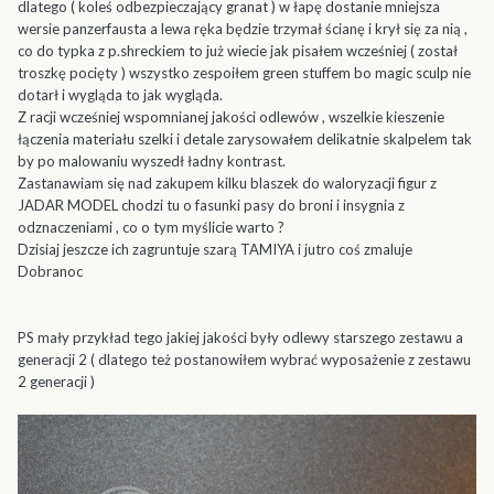
dlatego ( koleś odbezpieczający granat ) w łapę dostanie mniejsza
wersie panzerfausta a lewa ręka będzie trzymał ścianę i krył się za nią ,
co do typka z p.shreckiem to już wiecie jak pisałem wcześniej ( został
troszkę pocięty ) wszystko zespoiłem green stuffem bo magic sculp nie
dotarł i wygląda to jak wygląda.
Z racji wcześniej wspomnianej jakości odlewów , wszelkie kieszenie
łączenia materiału szelki i detale zarysowałem delikatnie skalpelem tak
by po malowaniu wyszedł ładny kontrast.
Zastanawiam się nad zakupem kilku blaszek do waloryzacji figur z
JADAR MODEL chodzi tu o fasunki pasy do broni i insygnia z
odznaczeniami , co o tym myślicie warto ?
Dzisiaj jeszcze ich zagruntuje szarą TAMIYA i jutro coś zmaluje
Dobranoc
PS mały przykład tego jakiej jakości były odlewy starszego zestawu a
generacji 2 ( dlatego też postanowiłem wybrać wyposażenie z zestawu
2 generacji )