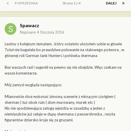
POPRZEDNIA
Strona 1 z 4
DALEJ
Spawacz
Napisano
4 Stycznia 2016
Lecimy z kolejnym tematem , który ostatnio ułożyłem sobie w głowie
Tytuł nie bagatela bo prawdziwe polowanie na stalowego potwora , w
głównej roli German tank Hunters i połówka shermana
Bez waszych rad i sugestii na pewno się nie obejdzie. Więc czekam na
wasze komentarze.
Mój zamysł wygląda następująco:
Mianowicie chce wykonać zimową scenerie z mknącym czołgiem (
sherman ) tuż obok ruin ( dom murowany, murek etc )
Nic nie spodziewająca załoga wjeżdża w zasadzkę a jeden z
niemiaszków już celuje w dupę shermana z panzershrecka , reszta
figurantów dziarsko kryje się za gruzami.