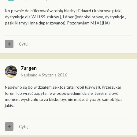
No pewnie do hitlerowców robią blachy i Eduard ( kolorowe ptaki,
dystynkcje dla WH i SS-zbirów ), i Aber (jednokolorowe, dystynkcje ,
paski klamry i inne duperszwance). Pozdrawiam M1A1(HA)
Cytuj
7urgen
Napisano
4 Stycznia 2016
Napewno są bo widziałem że ktos tutaj robił (używał). Przeszukaj
forum lub wrzuć zapytanie w odpowiednim dziale. Jeżeli ma być
moment wystrzału to za blisko byc nie może. chyba że samobójca
jakiś...
Cytuj