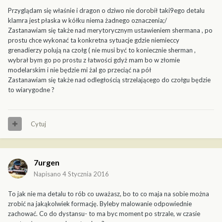
Przyglądam się właśnie i dragon o dziwo nie dorobił taki9ego detalu
klamra jest płaska w kółku niema żadnego oznaczenia;/
Zastanawiam się także nad merytorycznym ustawieniem shermana , po
prostu chce wykonać ta konkretna sytuacje gdzie niemieccy
grenadierzy polują na czołg ( nie musi być to koniecznie sherman ,
wybrał bym go po prostu z łatwości gdyż mam bo w złomie
modelarskim i nie będzie mi żal go przeciąć na pół
Zastanawiam się także nad odległością strzelającego do czołgu będzie
to wiarygodne ?
Cytuj
7urgen
Napisano
4 Stycznia 2016
To jak nie ma detalu to rób co uważasz, bo to co maja na sobie można
zrobić na jakąkolwiek formację. Byleby malowanie odpowiednie
zachować. Co do dystansu- to ma byc moment po strzale, w czasie