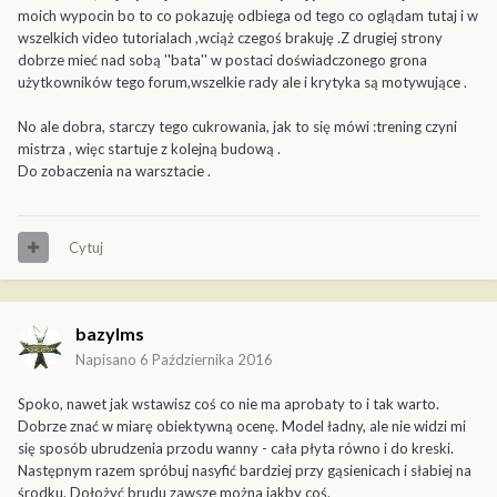
moich wypocin bo to co pokazuję odbiega od tego co oglądam tutaj i w
wszelkich video tutorialach ,wciąż czegoś brakuję .Z drugiej strony
dobrze mieć nad sobą ''bata'' w postaci doświadczonego grona
użytkowników tego forum,wszelkie rady ale i krytyka są motywujące .
No ale dobra, starczy tego cukrowania, jak to się mówi :trening czyni
mistrza , więc startuje z kolejną budową .
Do zobaczenia na warsztacie .
Cytuj
bazylms
Napisano
6 Października 2016
Spoko, nawet jak wstawisz coś co nie ma aprobaty to i tak warto.
Dobrze znać w miarę obiektywną ocenę. Model ładny, ale nie widzi mi
się sposób ubrudzenia przodu wanny - cała płyta równo i do kreski.
Następnym razem spróbuj nasyfić bardziej przy gąsienicach i słabiej na
środku. Dołożyć brudu zawsze można jakby coś.