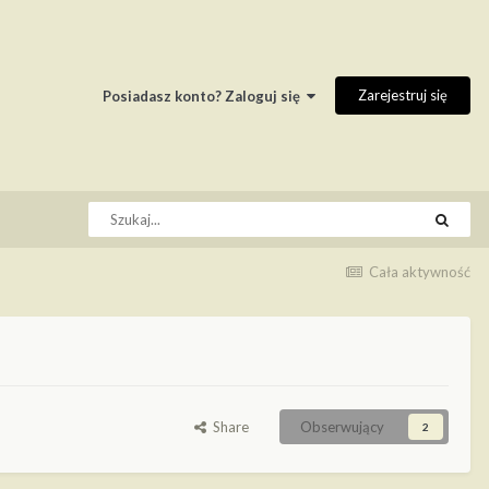
Zarejestruj się
Posiadasz konto? Zaloguj się
Cała aktywność
Share
Obserwujący
2