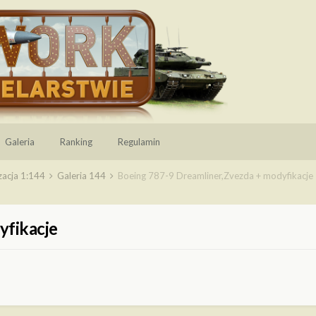
Galeria
Ranking
Regulamin
zacja 1:144
Galeria 144
Boeing 787-9 Dreamliner,Zvezda + modyfikacje
yfikacje