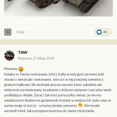
Cytuj
21
TAW
Napisano
27 Maja 2024
Pierwszy
Kolejny w Twoim wykonaniu, który trafia w mój gust zarówno jeśli
chodzi o temat jak i wykonanie. Jest coś w tej potężnej sylwetce z
grubym kalibrem. Na dodatek jeszcze surowy kolor subtelnie ale
widocznie wycieniowany, brudzenie z dobrym umiarem i wyraźny wash
podbijający detale. Zaraz i tak ktoś poruszyłby temat, że nie ma
metalicznych śladów na gąsienicach i kołach w miejscu ich styku więc w
sumie mogę to być ja - w końcu jestem pierwszy
. Ale model
wyszedł miód, taka posępna maszyna do siania zniszczenia.