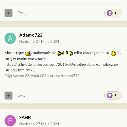
Cytuj
1
Adamo722
Napisano
27 Maja 2024
Model fajny
malowanie ok
tylko dlaczego nie Isu
jak
tutaj w twoim warsztacie
https://raffmodel.blogspot.com/2016/03/ciezkie-dziao-samobiezne-
isu-152.html?m=1
Edytowane
28 Maja 2024
przez Adamo722
Cytuj
1
FAHR
Napisano
27 Maja 2024