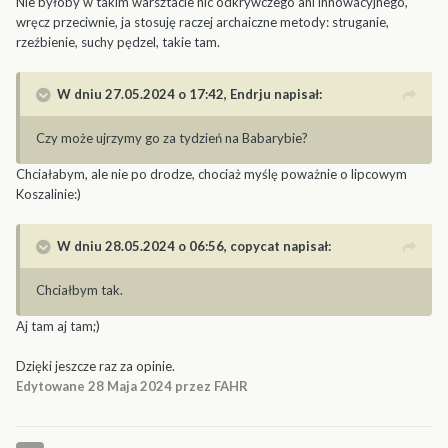
Nie byłoby w takim warsztacie nic odkrywczego ani innowacyjnego,
wręcz przeciwnie, ja stosuję raczej archaiczne metody: struganie,
rzeźbienie, suchy pędzel, takie tam.
W dniu 27.05.2024 o 17:42,
Endrju
napisał:
Czy może ujrzymy go za tydzień na Babarybie?
Chciałabym, ale nie po drodze, chociaż myślę poważnie o lipcowym
Koszalinie:)
W dniu 28.05.2024 o 06:56,
copycat
napisał:
Chciałbym tak.
Aj tam aj tam;)
Dzięki jeszcze raz za opinie.
Edytowane
28 Maja 2024
przez FAHR