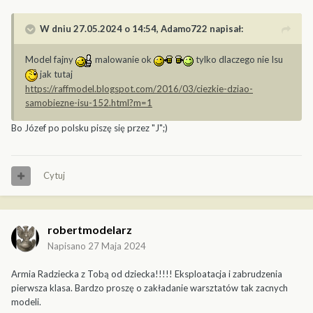
W dniu 27.05.2024 o 14:54,
Adamo722
napisał:
Model fajny
malowanie ok
tylko dlaczego nie Isu
jak tutaj
https://raffmodel.blogspot.com/2016/03/ciezkie-dziao-
samobiezne-isu-152.html?m=1
Bo Józef po polsku piszę się przez "J";)
Cytuj
robertmodelarz
Napisano
27 Maja 2024
Armia Radziecka z Tobą od dziecka!!!!! Eksploatacja i zabrudzenia
pierwsza klasa. Bardzo proszę o zakładanie warsztatów tak zacnych
modeli.