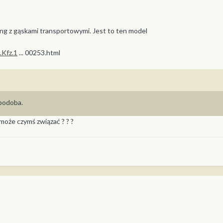
King z gąskami transportowymi. Jest to ten model
.Kfz.1
... 00253.html
 podoba.
 może czymś związać ? ? ?