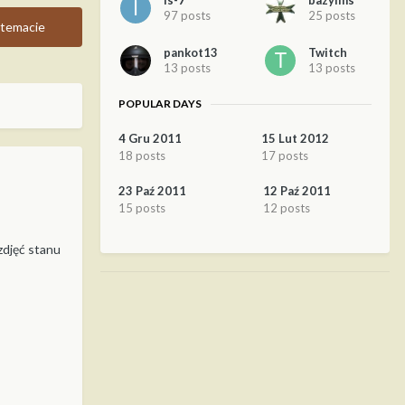
Is-7
bazylms
97 posts
25 posts
temacie
pankot13
Twitch
13 posts
13 posts
POPULAR DAYS
4 Gru 2011
15 Lut 2012
18 posts
17 posts
23 Paź 2011
12 Paź 2011
15 posts
12 posts
zdjęć stanu