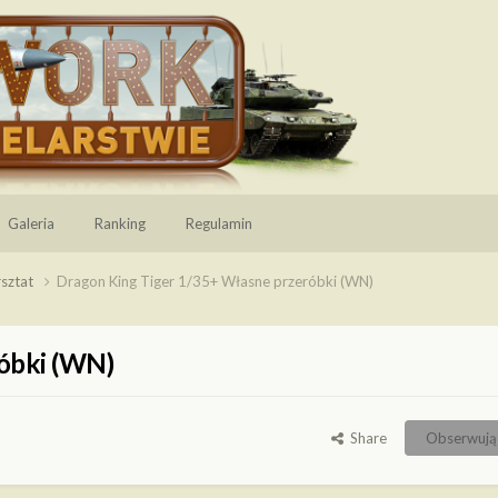
Galeria
Ranking
Regulamin
sztat
Dragon King Tiger 1/35+ Własne przeróbki (WN)
óbki (WN)
Share
Obserwują