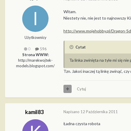
Witam.
Niestety nie, nie jest to najnowszy 
http://www.mojehobby.pl/Dragon-Sd
Użytkownicy
Cytat
0
596
Strona WWW:
Ta linka zwinięta na tyle mi się nie
http://marekwojtek-
models.blogspot.com/
Tzn. Jakoś inaczej tą linkę zwinąć, czy
Cytuj
kamil83
Napisano
12 Października 2011
Ładna czysta robota