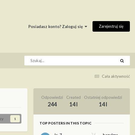
Zarejestruj się
Posiadasz konto? Zaloguj się
Cała aktywność
Odpowiedzi
Created
Ostatniej odpowiedzi
244
14 l
14 l
cy
1
TOP POSTERS IN THIS TOPIC