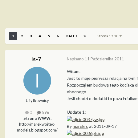
1
2
3
4
5
6
DALEJ
Strona 1 z 10
Is-7
Napisano
11 Października 2011
Witam.
Jest to moje pierwsza relacja na tym fo
Rozpocząłem budowę tego kociaka ok
obecnego.
Jeśli chodzi o dodatki to poza Friulkam
Użytkownicy
Update 1:
0
596
Strona WWW:
http://marekwojtek-
By
marekrc
at 2011-09-17
models.blogspot.com/