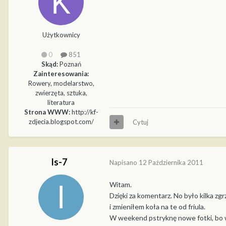
Użytkownicy
0
851
Skąd:
Poznań
Zainteresowania:
Rowery, modelarstwo,
zwierzęta, sztuka,
literatura
Strona WWW:
http://kf-
zdjecia.blogspot.com/
Cytuj
Is-7
Napisano
12 Października 2011
Witam.
Dzięki za komentarz. No było kilka zg
i zmieniłem koła na te od friula.
W weekend pstryknę nowe fotki, bo 