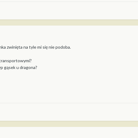
inka zwinięta na tyle mi się nie podoba.
i transportowymi?
yp gąsek u dragona?