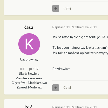
Cytuj
Kasa
Napisano
11 Października 2011
Jak na razie fajnie się prezentuje. Ta l
To jest ten najnowszy król z gąskam
Jak tak, to możesz opisać ten nowy t
Użytkownicy
Pozdrawiam
0
132
Skąd:
Siewierz
Zainteresowania:
Ciężarówki Modelarstwo
Zawód:
Modelarz
Cytuj
Is-7
Napisano
12 Października 2011