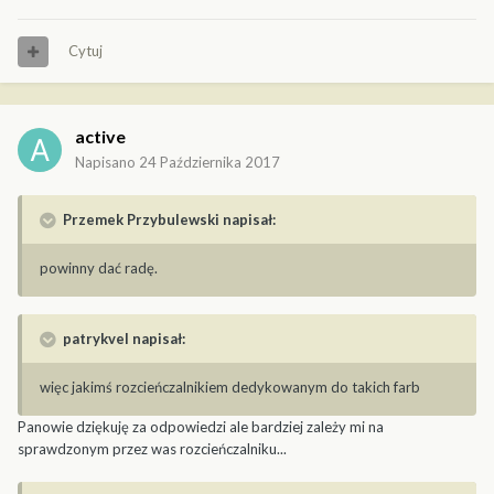
Cytuj
active
Napisano
24 Października 2017
Przemek Przybulewski napisał:
powinny dać radę.
patrykvel napisał:
więc jakimś rozcieńczalnikiem dedykowanym do takich farb
Panowie dziękuję za odpowiedzi ale bardziej zależy mi na
sprawdzonym przez was rozcieńczalniku...