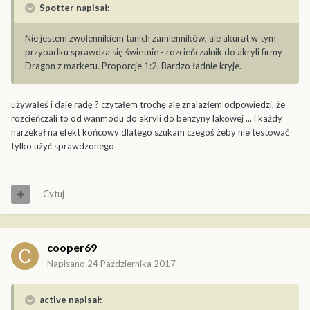
Spotter napisał:
Nie jestem zwolennikiem tanich zamienników, ale akurat w tym
przypadku sprawdza się świetnie - rozcieńczalnik do akryli firmy
Dragon z marketu. Proporcje 1:2. Bardzo ładnie kryje.
używałeś i daje radę ? czytałem trochę ale znalazłem odpowiedzi, że
rozcieńczali to od wanmodu do akryli do benzyny lakowej ... i każdy
narzekał na efekt końcowy dlatego szukam czegoś żeby nie testować
tylko użyć sprawdzonego
Cytuj
cooper69
Napisano
24 Października 2017
active napisał: