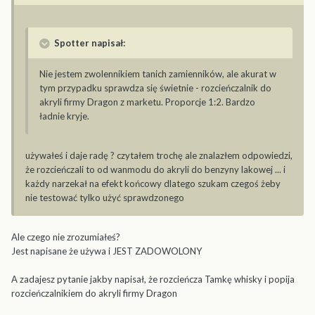
Spotter napisał:
Nie jestem zwolennikiem tanich zamienników, ale akurat w
tym przypadku sprawdza się świetnie - rozcieńczalnik do
akryli firmy Dragon z marketu. Proporcje 1:2. Bardzo
ładnie kryje.
używałeś i daje radę ? czytałem trochę ale znalazłem odpowiedzi,
że rozcieńczali to od wanmodu do akryli do benzyny lakowej ... i
każdy narzekał na efekt końcowy dlatego szukam czegoś żeby
nie testować tylko użyć sprawdzonego
Ale czego nie zrozumiałeś?
Jest napisane że używa i JEST ZADOWOLONY
A zadajesz pytanie jakby napisał, że rozcieńcza Tamkę whisky i popija
rozcieńczalnikiem do akryli firmy Dragon