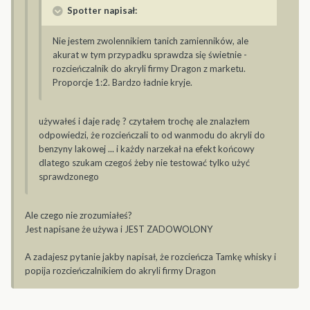
Spotter napisał:
Nie jestem zwolennikiem tanich zamienników, ale
akurat w tym przypadku sprawdza się świetnie -
rozcieńczalnik do akryli firmy Dragon z marketu.
Proporcje 1:2. Bardzo ładnie kryje.
używałeś i daje radę ? czytałem trochę ale znalazłem
odpowiedzi, że rozcieńczali to od wanmodu do akryli do
benzyny lakowej ... i każdy narzekał na efekt końcowy
dlatego szukam czegoś żeby nie testować tylko użyć
sprawdzonego
Ale czego nie zrozumiałeś?
Jest napisane że używa i JEST ZADOWOLONY
A zadajesz pytanie jakby napisał, że rozcieńcza Tamkę whisky i
popija rozcieńczalnikiem do akryli firmy Dragon