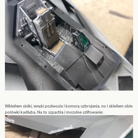
Wkleiłem siniki, wnęki podwozia i komorę uzbrojenia, no i skleiłem obie
połówki kadłuba. Na to szpachla i mozolne szlifowanie: