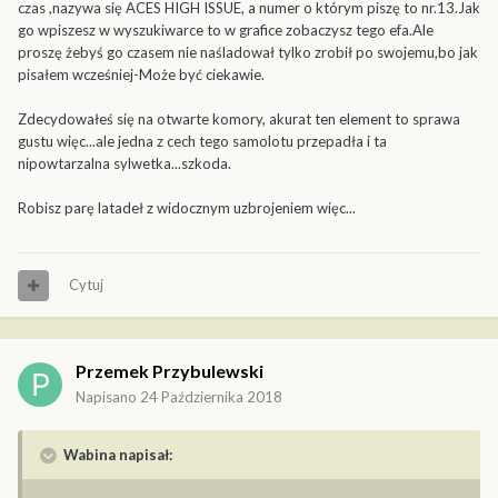
czas ,nazywa się ACES HIGH ISSUE, a numer o którym piszę to nr.13.Jak
go wpiszesz w wyszukiwarce to w grafice zobaczysz tego efa.Ale
proszę żebyś go czasem nie naśladował tylko zrobił po swojemu,bo jak
pisałem wcześniej-Może być ciekawie.
Zdecydowałeś się na otwarte komory, akurat ten element to sprawa
gustu więc...ale jedna z cech tego samolotu przepadła i ta
nipowtarzalna sylwetka...szkoda.
Robisz parę latadeł z widocznym uzbrojeniem więc...
Cytuj
Przemek Przybulewski
Napisano
24 Października 2018
Wabina napisał: