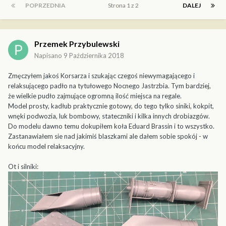
POPRZEDNIA
Strona 1 z 2
DALEJ
Przemek Przybulewski
Napisano
9 Października 2018
Zmęczyłem jakoś Korsarza i szukając czegoś niewymagającego i
relaksującego padło na tytułowego Nocnego Jastrzbia. Tym bardziej,
że wielkie pudło zajmujące ogromną ilość miejsca na regale.
Model prosty, kadłub praktycznie gotowy, do tego tylko siniki, kokpit,
wnęki podwozia, luk bombowy, stateczniki i kilka innych drobiazgów.
Do modelu dawno temu dokupiłem koła Eduard Brassin i to wszystko.
Zastanawiałem sie nad jakimiś blaszkami ale dałem sobie spokój - w
końcu model relaksacyjny.
Ot i silniki: