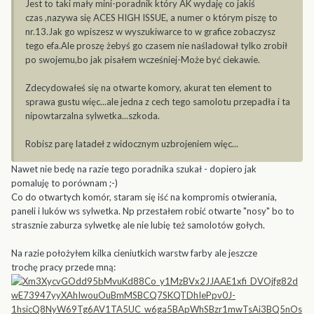
Jest to taki mały mini-poradnik który AK wydaję co jakiś
czas ,nazywa się ACES HIGH ISSUE, a numer o którym piszę to
nr.13.Jak go wpiszesz w wyszukiwarce to w grafice zobaczysz
tego efa.Ale proszę żebyś go czasem nie naśladował tylko zrobił
po swojemu,bo jak pisałem wcześniej-Może być ciekawie.
Zdecydowałeś się na otwarte komory, akurat ten element to
sprawa gustu więc...ale jedna z cech tego samolotu przepadła i ta
nipowtarzalna sylwetka...szkoda.
Robisz parę latadeł z widocznym uzbrojeniem więc...
Nawet nie bedę na razie tego poradnika szukał - dopiero jak
pomaluję to porównam ;-)
Co do otwartych komór, staram się iść na kompromis otwierania,
paneli i luków ws sylwetka. Np przestałem robić otwarte "nosy" bo to
strasznie zaburza sylwetkę ale nie lubię też samolotów gołych.
Na razie położyłem kilka cieniutkich warstw farby ale jeszcze
trochę pracy przede mną: