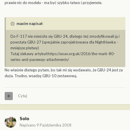
prawie nic do modelu - ma być szybko łatwo i przyjemnie.
maxim napisał:
Do F-117 nie mieściła się GBU-24, dlatego też zmodyfikowali ją i
powstała GBU-27 (specjalnie zaprojektowana dla NightHawka -
mniejsze płetwy)
Tutaj ciekawy artykuł:https://aoav.org.uk/2016/the-mark-80-
series-and-paveway-attachments/
No właśnie dlatego pytam, bo tak mi się wydawało, że GBU-24 jest za
duża. Trudno, wsadzę GBU-10 zestawową.
Cytuj
Solo
Napisano
9 Października 2018