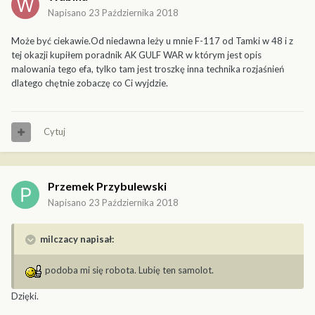
Napisano
23 Października 2018
Może być ciekawie.Od niedawna leży u mnie F-117 od Tamki w 48 i z
tej okazji kupiłem poradnik AK GULF WAR w którym jest opis
malowania tego efa, tylko tam jest troszkę inna technika rozjaśnień
dlatego chętnie zobaczę co Ci wyjdzie.
Cytuj
Przemek Przybulewski
Napisano
23 Października 2018
milczacy napisał:
podoba mi się robota. Lubię ten samolot.
Dzięki.