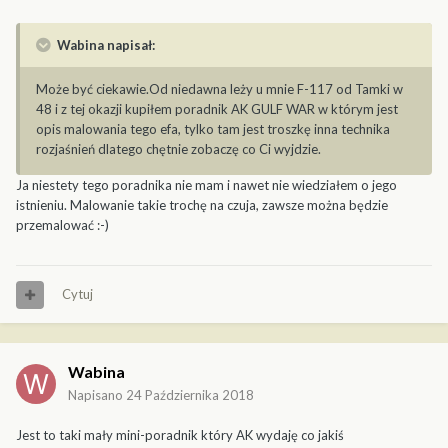
Wabina napisał:
Może być ciekawie.Od niedawna leży u mnie F-117 od Tamki w
48 i z tej okazji kupiłem poradnik AK GULF WAR w którym jest
opis malowania tego efa, tylko tam jest troszkę inna technika
rozjaśnień dlatego chętnie zobaczę co Ci wyjdzie.
Ja niestety tego poradnika nie mam i nawet nie wiedziałem o jego
istnieniu. Malowanie takie trochę na czuja, zawsze można będzie
przemalować :-)
Cytuj
Wabina
Napisano
24 Października 2018
Jest to taki mały mini-poradnik który AK wydaję co jakiś