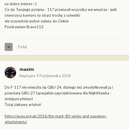
na dobry interes :-)
Co do Twojego pytania - 117 przenosil wszystko we wnętrzu - jeśli
otworzysz komory to straci trochę z sylwetki
ale oczywiście wybor należy do Ciebie
Pozdrawiam Bravo112
Cytuj
maxim
Napisano
9 Października 2018
Do F-117 nie mieściła się GBU-24, dlatego też zmodyfikowali ją i
powstała GBU-27 (specjalnie zaprojektowana dla NightHawka -
mniejsze płetwy)
Tutaj ciekawy artykuł:
https://aoav.org.uk/2016/the-mark-80-series-and-paveway-
attachments/