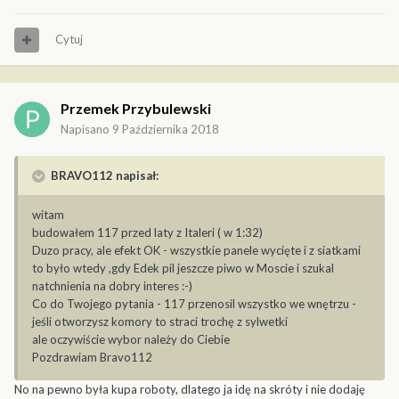
Cytuj
Przemek Przybulewski
Napisano
9 Października 2018
BRAVO112 napisał:
witam
budowałem 117 przed laty z Italeri ( w 1:32)
Duzo pracy, ale efekt OK - wszystkie panele wycięte i z siatkami
to było wtedy ,gdy Edek pil jeszcze piwo w Moscie i szukal
natchnienia na dobry interes :-)
Co do Twojego pytania - 117 przenosil wszystko we wnętrzu -
jeśli otworzysz komory to straci trochę z sylwetki
ale oczywiście wybor należy do Ciebie
Pozdrawiam Bravo112
No na pewno była kupa roboty, dlatego ja idę na skróty i nie dodaję