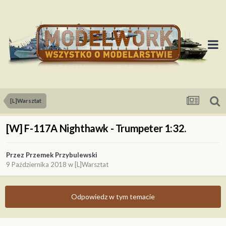
[L]Warsztat
[W] F-117A Nighthawk - Trumpeter 1:32.
Przez
Przemek Przybulewski
9 Października 2018
w
[L]Warsztat
Odpowiedz w tym temacie