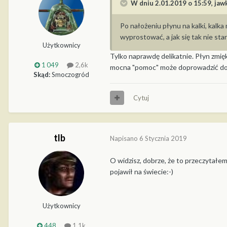
W dniu 2.01.2019 o 15:59,
jaw
Po nałożeniu płynu na kalki, kalka
wyprostować, a jak się tak nie sta
Użytkownicy
Tylko naprawdę delikatnie. Płyn zmiękc
1 049
2,6k
mocna "pomoc" może doprowadzić do zni
Skąd:
Smoczogród
Cytuj
tlb
Napisano
6 Stycznia 2019
O widzisz, dobrze, że to przeczytałem,
pojawił na świecie:-)
Użytkownicy
448
1,1k