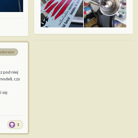
oderator
z pod niej
modeli, czy
 się
1