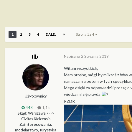
1
2
3
4
DALEJ
Strona 1 z 4
tlb
Napisano
2 Stycznia 2019
Witam wszystkich,
Mam prośbę, mógł by mi ktoś z Was w
namaczam a potem w tych specyfikach, 
Mega dzięki za odpowiedzi i proszę o
wiedza mi się przyda
Użytkownicy
PZDR
448
1,1k
Skąd:
Warszawa <-->
Civitas Kielcensis
Zainteresowania:
modelarstwo, turystyka