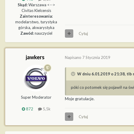
Skąd:
Warszawa <-->
Civitas Kielcensis
Zainteresowania:
modelarstwo, turystyka
górska, akwarystyka
Zawód:
nauczyciel
Cytuj
jawkers
Napisano
7 Stycznia 2019
W dniu 6.01.2019 o 21:38,
tlb
n
póki co potomek się pojawił na świ
Super Moderator
Moje gratulacje.
872
5,5k
Cytuj