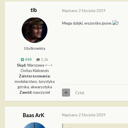
tlb
Napisano
2 Stycznia 2019
Mega dzięki, wszystko jasne.
Użytkownicy
448
1,1k
Skąd:
Warszawa <-->
Civitas Kielcensis
Zainteresowania:
modelarstwo, turystyka
górska, akwarystyka
Zawód:
nauczyciel
Cytuj
Baas ArK
Napisano
2 Stycznia 2019