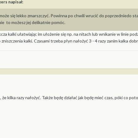
kers
napisał:
 może się lekko zmarszczyć. Powinna po chwili wrucić do poprzedniedo sta
nie to możesz jej delikatnie pomóc.
za kalki ułatwiając im ułożenie się np. na nitach lub wnikanie w linie pod
szczenia kalki. Czasami trzeba płyn nałożyć 3 - 4 razy zanim kalka dobrz
 że kilka razy nałożyć. Także będę działać jak będę mieć czas, póki co pot