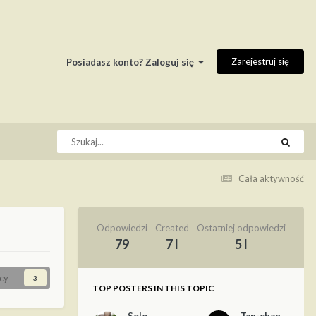
Zarejestruj się
Posiadasz konto? Zaloguj się
Cała aktywność
Odpowiedzi
Created
Ostatniej odpowiedzi
79
7 l
5 l
cy
3
TOP POSTERS IN THIS TOPIC