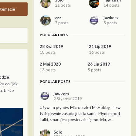
Solo
Tap-chan
21 posts
14 posts
temacie
zzz
jawkers
7 posts
5 posts
POPULAR DAYS
28 Kwi 2019
21 Lip 2019
18 posts
16 posts
2 Maj 2020
26 Lip 2019
13 posts
5 posts
odzie
POPULAR POSTS
 co i jak.
u, także
jawkers
2 Stycznia 2019
Używam płynów Microscale i Mr.Hobby, ale w
tych pewnie zasada jest ta sama. Płynem pod
kalki, smarujesz powierzchnię modelu, w...
Solo