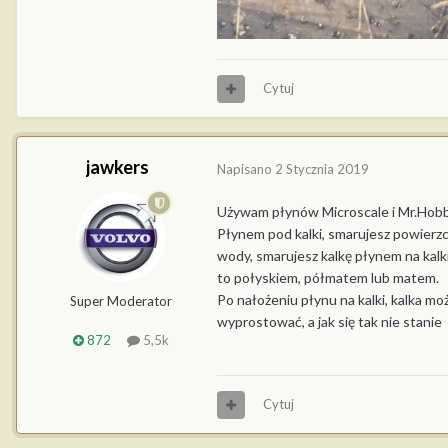
Cytuj
jawkers
Napisano
2 Stycznia 2019
Używam płynów Microscale i Mr.Hobby
Płynem pod kalki, smarujesz powierzch
wody, smarujesz kalkę płynem na kalki
to połyskiem, półmatem lub matem.
Po nałożeniu płynu na kalki, kalka mo
Super Moderator
wyprostować, a jak się tak nie stanie
872
5,5k
Cytuj