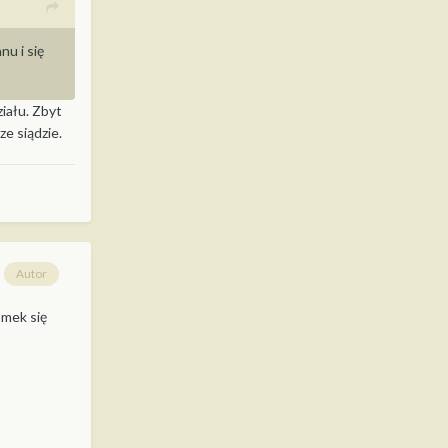
nu i się
ziału. Zbyt
e siądzie.
Autor
omek się