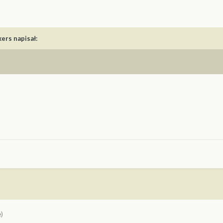
kers
napisał:
)