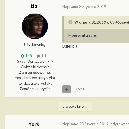
tlb
Napisano
8 Stycznia 2019
W dniu 7.01.2019 o 03:45,
jaw
Moje gratulacje.
Użytkownicy
Dzieki:-)
448
1,1k
Skąd:
Warszawa <-->
Civitas Kielcensis
Zainteresowania:
modelarstwo, turystyka
górska, akwarystyka
Zawód:
nauczyciel
Cytuj
2 weeks later...
York
Napisano
20 Stycznia 2019
(edytowane