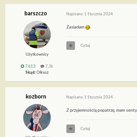
barszczo
Napisano
1 Stycznia 2024
Zasiadam
.
Cytuj
Użytkownicy
7 613
7,3k
Skąd:
Olkusz
kozborn
Napisano
1 Stycznia 2024
Z przyjemnością popatrzę, mam sent
Cytuj