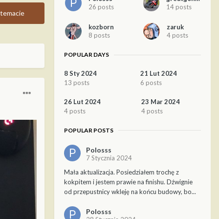
26 posts
14 posts
temacie
kozborn
zaruk
8 posts
4 posts
POPULAR DAYS
8 Sty 2024
21 Lut 2024
13 posts
6 posts
26 Lut 2024
23 Mar 2024
4 posts
4 posts
POPULAR POSTS
Polosss
7 Stycznia 2024
Mała aktualizacja. Posiedziałem trochę z
kokpitem i jestem prawie na finishu. Dźwignie
od przepustnicy wkleję na końcu budowy, bo...
Polosss