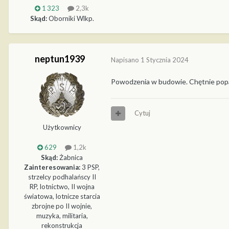
1 323
2,3k
Skąd:
Oborniki Wlkp.
neptun1939
Napisano
1 Stycznia 2024
Powodzenia w budowie. Chętnie popat
Cytuj
Użytkownicy
629
1,2k
Skąd:
Żabnica
Zainteresowania:
3 PSP,
strzelcy podhalańscy II
RP, lotnictwo, II wojna
światowa, lotnicze starcia
zbrojne po II wojnie,
muzyka, militaria,
rekonstrukcja