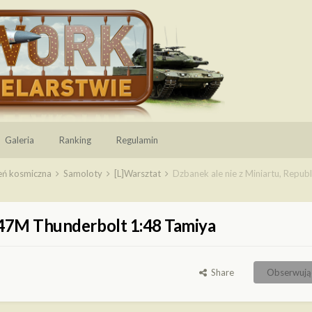
Galeria
Ranking
Regulamin
zeń kosmiczna
Samoloty
[L]Warsztat
Dzbanek ale nie z Miniartu, Repu
P-47M Thunderbolt 1:48 Tamiya
Share
Obserwują