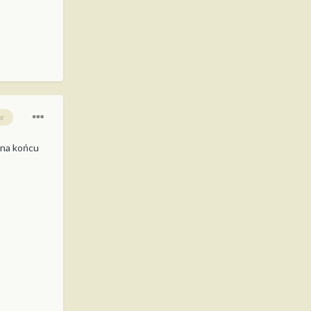
or
 na końcu