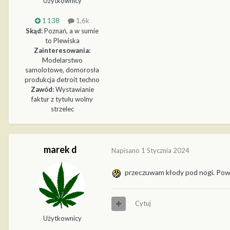
Użytkownicy
1 138
1,6k
Skąd:
Poznań, a w sumie
to Plewiska
Zainteresowania:
Modelarstwo
samolotowe, domorosła
produkcja detroit techno
Zawód:
Wystawianie
faktur z tytułu wolny
strzelec
marek d
Napisano
1 Stycznia 2024
przeczuwam kłody pod nogi. Pow
Cytuj
Użytkownicy