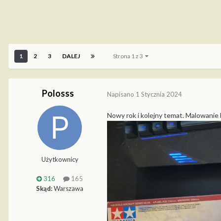
1
2
3
DALEJ
Strona 1 z 3
Polosss
Napisano
1 Stycznia 2024
Nowy rok i kolejny temat. Malowanie 
Użytkownicy
316
165
Skąd:
Warszawa