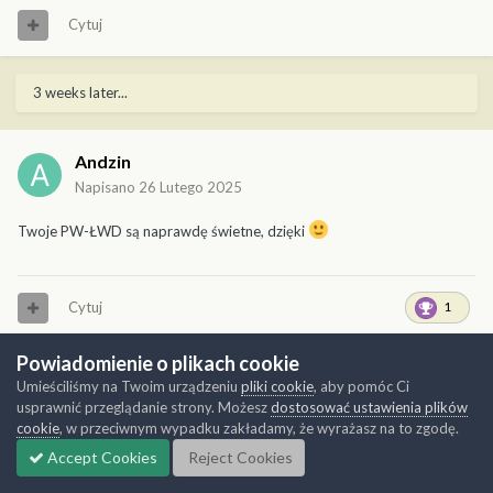
Cytuj
3 weeks later...
Andzin
Napisano
26 Lutego 2025
Twoje PW-ŁWD są naprawdę świetne, dzięki
Cytuj
1
Powiadomienie o plikach cookie
2 weeks later...
Umieściliśmy na Twoim urządzeniu
pliki cookie
, aby pomóc Ci
usprawnić przeglądanie strony. Możesz
dostosować ustawienia plików
cookie
, w przeciwnym wypadku zakładamy, że wyrażasz na to zgodę.
mysiek13
Accept Cookies
Reject Cookies
Napisano
10 Marca 2025