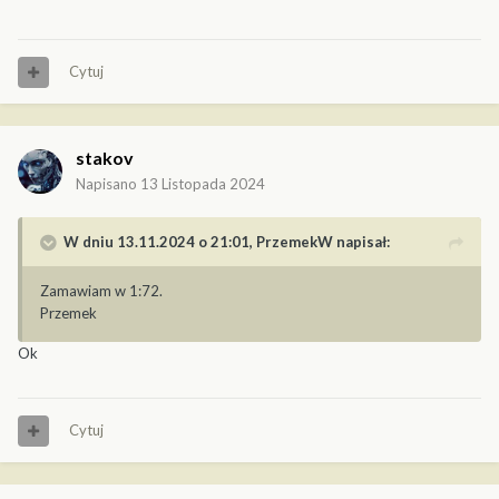
Cytuj
stakov
Napisano
13 Listopada 2024
W dniu 13.11.2024 o 21:01,
PrzemekW
napisał:
Zamawiam w 1:72.
Przemek
Ok
Cytuj