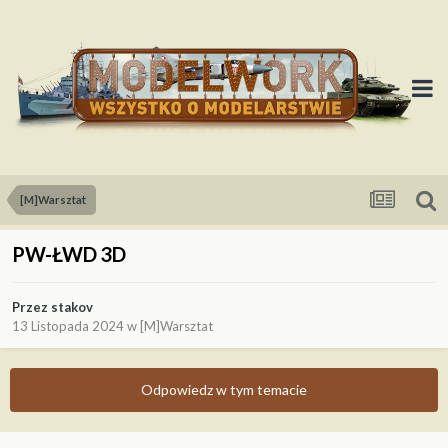
[M]Warsztat
PW-ŁWD 3D
Przez
stakov
13 Listopada 2024
w
[M]Warsztat
Odpowiedz w tym temacie