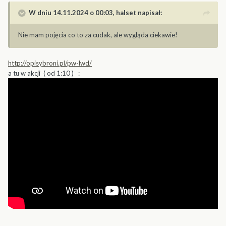
W dniu 14.11.2024 o 00:03,
halset
napisał:
Nie mam pojęcia co to za cudak, ale wygląda ciekawie!
http://opisybroni.pl/pw-lwd/
a tu w akcji ( od 1:10 )
: