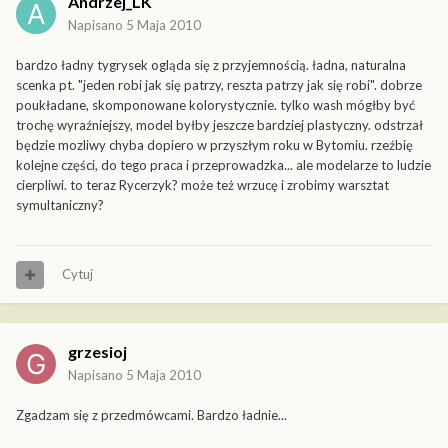
Andrzej_LK
Napisano
5 Maja 2010
bardzo ładny tygrysek ogląda się z przyjemnością. ładna, naturalna
scenka pt. "jeden robi jak się patrzy, reszta patrzy jak się robi". dobrze
poukładane, skomponowane kolorystycznie. tylko wash mógłby być
trochę wyraźniejszy, model byłby jeszcze bardziej plastyczny. odstrzał
będzie mozliwy chyba dopiero w przyszłym roku w Bytomiu. rzeźbię
kolejne części, do tego praca i przeprowadzka... ale modelarze to ludzie
cierpliwi. to teraz Rycerzyk? może też wrzucę i zrobimy warsztat
symultaniczny?
Cytuj
grzesioj
Napisano
5 Maja 2010
Zgadzam się z przedmówcami. Bardzo ładnie...