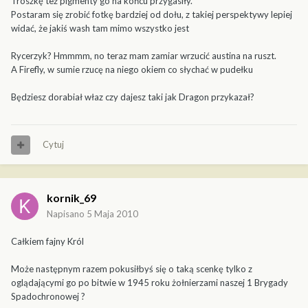
Troszkę też pigmenty go na końcu przygasiły.
Postaram się zrobić fotkę bardziej od dołu, z takiej perspektywy lepiej
widać, że jakiś wash tam mimo wszystko jest
Rycerzyk? Hmmmm, no teraz mam zamiar wrzucić austina na ruszt.
A Firefly, w sumie rzucę na niego okiem co słychać w pudełku
Będziesz dorabiał właz czy dajesz taki jak Dragon przykazał?
Cytuj
kornik_69
Napisano
5 Maja 2010
Całkiem fajny Król
Może następnym razem pokusiłbyś się o taką scenkę tylko z
oglądającymi go po bitwie w 1945 roku żołnierzami naszej 1 Brygady
Spadochronowej ?