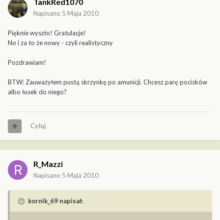
TankRed1070
Napisano
5 Maja 2010
Pięknie wyszło! Gratulacje!
No i za to że nowy - czyli realistyczny
Pozdrawiam!
BTW: Zauważyłem pustą skrzynkę po amunicji. Chcesz parę pocisków
albo łusek do niego?
Cytuj
R_Mazzi
Napisano
5 Maja 2010
kornik_69 napisał: