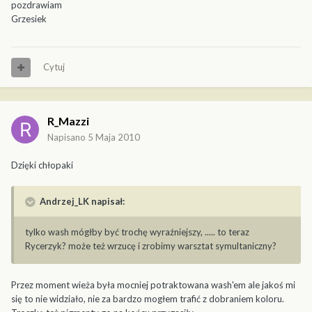
pozdrawiam
Grzesiek
Cytuj
R_Mazzi
Napisano
5 Maja 2010
Dzięki chłopaki
Andrzej_LK napisał:
tylko wash mógłby być trochę wyraźniejszy, ..... to teraz
Rycerzyk? może też wrzucę i zrobimy warsztat symultaniczny?
Przez moment wieża była mocniej potraktowana wash'em ale jakoś mi
się to nie widziało, nie za bardzo mogłem trafić z dobraniem koloru.