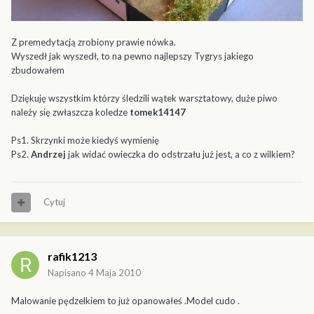
Z premedytacją zrobiony prawie nówka.
Wyszedł jak wyszedł, to na pewno najlepszy Tygrys jakiego
zbudowałem
Dziękuję wszystkim którzy śledzili wątek warsztatowy, duże piwo
należy się zwłaszcza koledze
tomek14147
Ps1. Skrzynki może kiedyś wymienię
Ps2.
Andrzej
jak widać owieczka do odstrzału już jest, a co z wilkiem?
Cytuj
rafik1213
Napisano
4 Maja 2010
Malowanie pędzelkiem to już opanowałeś .Model cudo .