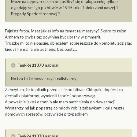
Może następnym razem pokusiłbyś się o taką scenkę tylko z
oglądającymi go po bitwie w 1945 roku żołnierzami naszej 1
Brygady Spadochronowej ?
Fajnista fotka. Masz jakieś info na temat tej maszyny? Skoro to rejon
Arnhem to chyba też powinien być ubrany w zimmerit.
Troszkę mi to nie pasuje, obiecałem sobie jeszcze do kompletu zdziałać
kiedyś henschla ale późnego, bez pasty...
TankRed1070 napisał:
No i za to że nowy - czyli realistyczny
Założyłem, że to piknik przed a nie po bitwie. Chłopaki dopiero co
zjechali z platformy, wymienili łapcie i odpoczywają
A poważnie jakoś ostatnio nie mam natchnienia do dewastacji.
Wystarczy mi jak popatrzę co młody robi z zabawkami i całą resztą
domowych sprzętów, oczywiście przypadkiem
TankRed1070 napisał: