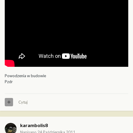
Powodzenia w budowie
Pzdr
Cytuj
karambolis8
Napisano
24 Października 2011