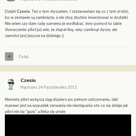
Dzięki
Czesio
. Też o tym słyszałem. I zastanawiam się co z tym zrobić,
bo w zestawie są zamknięte, a nie chcę zbytnio inwestować w dodatki.
Nie wiem czy dam radę samemu je wydłubać. Inny pomysł to takie
tłumaczenie: pilot już wie, że złapał linę, więc zamknął dysze, ale
samolot jest jeszcze na dobiegu ;)
Cytuj
Czesio
Napisano
24 Października 2011
Niestety pilot wyłącza ciąg dopiero po pełnym zatrzymaniu, taki
manewr jest na wypadek zerwania nie niezłapania oto co się dzieje jak
pilot nie da "gazu" a linka się urwie