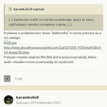
karambolis8 napisał:
(...) Zamierzam zrobić coś bardzo podobnego, wręcz to samo,
czyli lądujący samolot zaczepiony o gumę. (...)
Ponieważ w podpisie masz słowo "elektronika" to może pokusisz się o
coś takiego:
http://www.aircraftresourcecenter.com/Gal10/9201-9300/gal9280-F-
14-Ikeda/00.shtm
Polecam również obejrzeć film (link jest w powyższej relacji), efekty
audio-wizualne mocno przemawiają do wyobraźni
Cytuj
karambolis8
Napisano
24 Października 2011