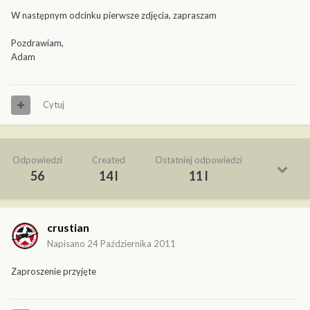
W następnym odcinku pierwsze zdjęcia, zapraszam
Pozdrawiam,
Adam
Cytuj
Odpowiedzi
Created
Ostatniej odpowiedzi
56
14 l
11 l
crustian
Napisano
24 Października 2011
Zaproszenie przyjęte