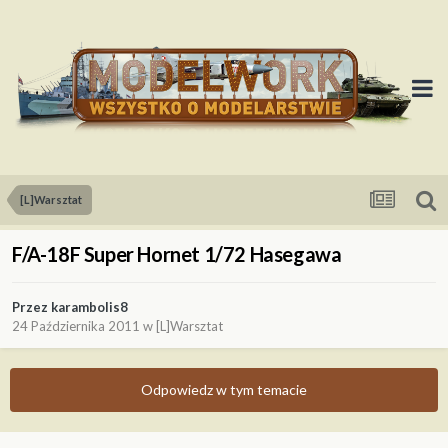
[L]Warsztat
F/A-18F Super Hornet 1/72 Hasegawa
Przez
karambolis8
24 Października 2011
w
[L]Warsztat
Odpowiedz w tym temacie