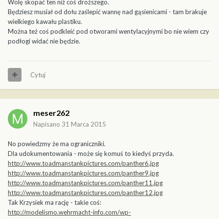
Wolę skopać ten niż coś droższego.
Będziesz musiał od dołu zaślepić wannę nad gąsienicami - tam brakuje
wielkiego kawału plastiku.
Można też coś podkleić pod otworami wentylacyjnymi bo nie wiem czy
podłogi widać nie będzie.
Cytuj
meser262
Napisano
31 Marca 2015
No powiedzmy że ma ograniczniki.
Dla udokumentowania - może się komuś to kiedyś przyda.
http://www.toadmanstankpictures.com/panther6.jpg
http://www.toadmanstankpictures.com/panther9.jpg
http://www.toadmanstankpictures.com/panther11.jpg
http://www.toadmanstankpictures.com/panther12.jpg
Tak Krzysiek ma rację - takie coś:
http://modelismo.wehrmacht-info.com/wp-