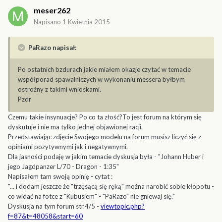
meser262
Napisano
1 Kwietnia 2015
PaRazo napisał:
Po ostatnich bzdurach jakie miałem okazje czytać w temacie
współporad spawalniczych w wykonaniu messera byłbym
ostrożny z takimi wnioskami.
Pzdr
Czemu takie insynuacje? Po co ta złość?To jest forum na którym się
dyskutuje i nie ma tylko jednej objawionej racji.
Przedstawiając zdjęcie Swojego modelu na forum musisz liczyć się z
opiniami pozytywnymi jak i negatywnymi.
Dla jasności podaję w jakim temacie dyskusja była - "Johann Huber i
jego Jagdpanzer L/70 - Dragon - 1:35"
Napisałem tam swoją opinię - cytat :
"... i dodam jeszcze że "trzęsącą się ręką" można narobić sobie kłopotu -
co widać na fotce z "Kubusiem" - "PaRazo" nie gniewaj się."
Dyskusja na tym forum str.4/5 -
viewtopic.php?
f=87&t=48058&start=60