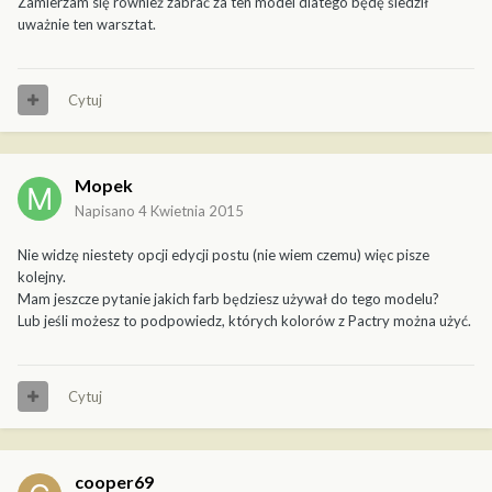
Zamierzam się również zabrać za ten model dlatego będę śledził
uważnie ten warsztat.
Cytuj
Mopek
Napisano
4 Kwietnia 2015
Nie widzę niestety opcji edycji postu (nie wiem czemu) więc pisze
kolejny.
Mam jeszcze pytanie jakich farb będziesz używał do tego modelu?
Lub jeśli możesz to podpowiedz, których kolorów z Pactry można użyć.
Cytuj
cooper69