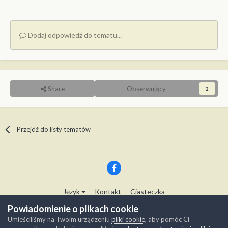
Dodaj odpowiedź do tematu...
Share
Obserwujący
2
Przejdź do listy tematów
Język
Kontakt
Ciasteczka
Copyright © Modelwork.pl
Powiadomienie o plikach cookie
Powered by Invision Community
Umieściliśmy na Twoim urządzeniu
pliki cookie
, aby pomóc Ci