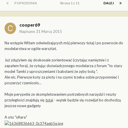
POPRZEDNIA
Strona 1 z 11
DALEJ
cooper69
Napisano
31 Marca 2015
Na wstępie Witam odwiedzających mój pierwszy tutaj i po powrocie do
modelarstwa w ogóle warsztat.
Już zdążyłem się doskonale zorientować (czytając namiętnie i z
zapałem fora), że cytując doświadczonego modelarza z forum "to stary
model Tamki z uproszczeniami i babolami że zęby bolą ".
Ale nic. Pierwsze koty za płoty i na czymś trzeba sobie przypomnieć i
poszerzyć rzemiosło...
Moje perypetie ze skompletowaniem potrzebnych narzędzi i reszty
przyległości znajdują się
tutaj
- wątek będzie się rozwijał bo dochodzą
jeszcze nowe gadgety
A oto "ofiara"