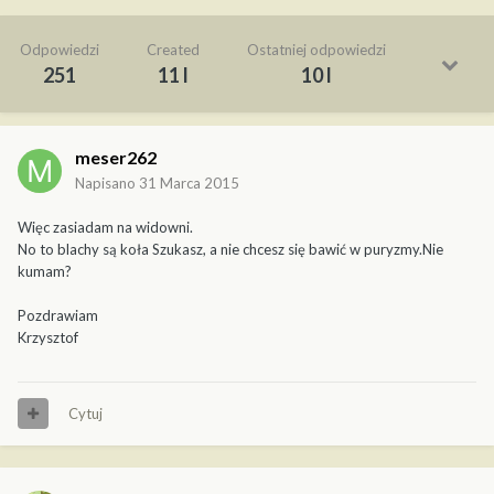
Odpowiedzi
Created
Ostatniej odpowiedzi
251
11 l
10 l
meser262
Napisano
31 Marca 2015
Więc zasiadam na widowni.
No to blachy są koła Szukasz, a nie chcesz się bawić w puryzmy.Nie
kumam?
Pozdrawiam
Krzysztof
Cytuj