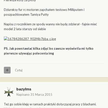
Dziureksy fur rc motoren zapchałem testowo Milliputem i
poszpachlowałem Tamiya Putty
Napisu z rocznikiem ze spodu wanny nie będę zdzierał - fajnie mieć
model 2 lata starszy od siebie
PS. Jak powstawiać kilka zdjęć bo zawsze wyświetla mi tylko
pierwsze używając polecenia img
Cytuj
bazylms
Napisano
31 Marca 2015
Też go sobie kleję w ramach praktyki dotyczącej pracy z blachami.