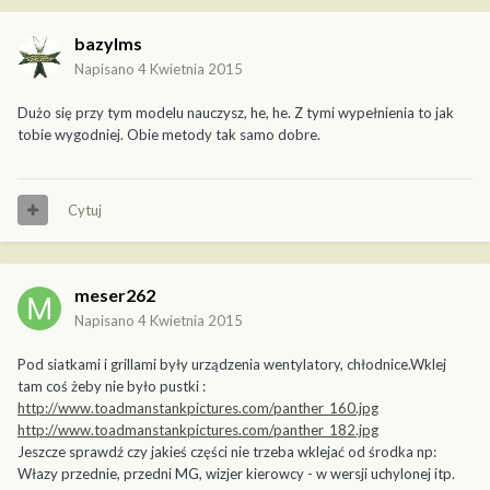
bazylms
Napisano
4 Kwietnia 2015
Dużo się przy tym modelu nauczysz, he, he. Z tymi wypełnienia to jak
tobie wygodniej. Obie metody tak samo dobre.
Cytuj
meser262
Napisano
4 Kwietnia 2015
Pod siatkami i grillami były urządzenia wentylatory, chłodnice.Wklej
tam coś żeby nie było pustki :
http://www.toadmanstankpictures.com/panther_160.jpg
http://www.toadmanstankpictures.com/panther_182.jpg
Jeszcze sprawdź czy jakieś części nie trzeba wklejać od środka np:
Włazy przednie, przedni MG, wizjer kierowcy - w wersji uchylonej itp.