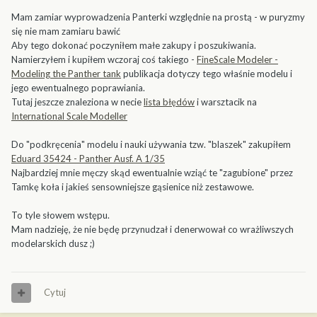
Mam zamiar wyprowadzenia Panterki względnie na prostą - w puryzmy
się nie mam zamiaru bawić
Aby tego dokonać poczyniłem małe zakupy i poszukiwania.
Namierzyłem i kupiłem wczoraj coś takiego -
FineScale Modeler -
Modeling the Panther tank
publikacja dotyczy tego właśnie modelu i
jego ewentualnego poprawiania.
Tutaj jeszcze znaleziona w necie
lista błędów
i warsztacik na
International Scale Modeller
Do "podkręcenia" modelu i nauki używania tzw. "blaszek" zakupiłem
Eduard 35424 - Panther Ausf. A 1/35
Najbardziej mnie męczy skąd ewentualnie wziąć te "zagubione" przez
Tamkę koła i jakieś sensowniejsze gąsienice niż zestawowe.
To tyle słowem wstępu.
Mam nadzieję, że nie będę przynudzał i denerwował co wrażliwszych
modelarskich dusz ;)
Cytuj