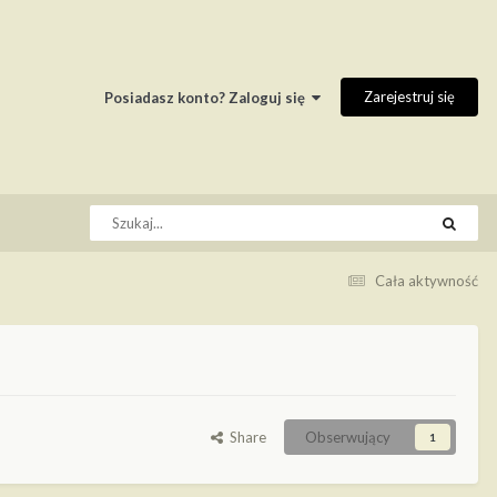
Zarejestruj się
Posiadasz konto? Zaloguj się
Cała aktywność
Share
Obserwujący
1