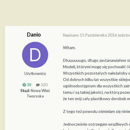
Danio
Napisano
15 Października 2016
(edyto
Witam.
Dłuuuuuugo, długo zastanawiałem się,
Modeli, którymi mogę się pochwalić i
Wszystkich pozostałych należałoby się
Użytkownicy
Od dobrych kilku lat wszystkie skle
38
320
ogólnodostępnym dla wszystkich zain
Skąd:
Nowa Wieś
temu i są takiej jakości, na którą po
Tworoska
że ten mój cały plastikowy dorobek m
Z tego też powodu ośmielam się ninie
Jednocześnie ostrzegam wrażliwych e