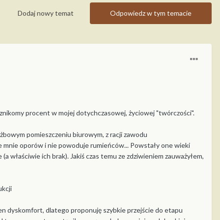
Dodaj nowy temat
Odpowiedz w tym temacie
 znikomy procent w mojej dotychczasowej, życiowej "twórczości".
użbowym pomieszczeniu biurowym, z racji zawodu
 mnie oporów i nie powoduje rumieńców... Powstały one wieki
e (a właściwie ich brak). Jakiś czas temu ze zdziwieniem zauważyłem,
kcji
 dyskomfort, dlatego proponuję szybkie przejście do etapu