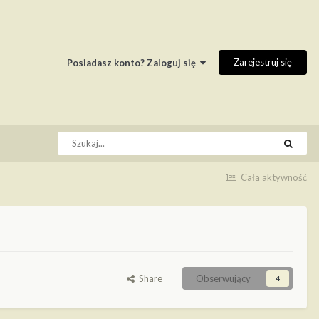
Zarejestruj się
Posiadasz konto? Zaloguj się
Cała aktywność
Share
Obserwujący
4