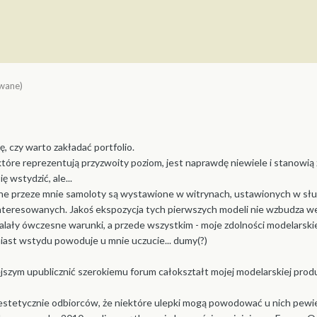
wane)
 czy warto zakładać portfolio.
 które reprezentują przyzwoity poziom, jest naprawdę niewiele i stanowią
 wstydzić, ale...
jone przeze mnie samoloty są wystawione w witrynach, ustawionych w sł
teresowanych. Jakoś ekspozycja tych pierwszych modeli nie wzbudza we
zwalały ówczesne warunki, a przede wszystkim - moje zdolności modelarski
iast wstydu powoduje u mnie uczucie... dumy(?)
jszym upublicznić szerokiemu forum całokształt mojej modelarskiej produ
stetycznie odbiorców, że niektóre ulepki mogą powodować u nich pewien