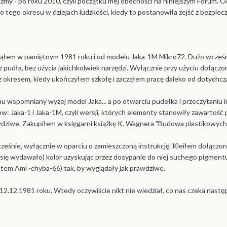
zmy - po roku 2010, czyli początku mej obecności na niniejszym Forum. 
 tego okresu w dziejach ludzkości, kiedy to postanowiła zejść z bezpiec
łem w pamiętnym 1981 roku i od modelu Jaka-1M Mikro72. Dużo wcześniej 
pudła, bez użycia jakichkolwiek narzędzi. Wyłącznie przy użyciu dołączon
z okresem, kiedy ukończyłem szkołę i zacząłem pracę daleko od dotychcz
wspomniany wyżej model Jaka... a po otwarciu pudełka i przeczytaniu ins
: Jaka-1 i Jaka-1M, czyli wersji, których elementy stanowiły zawartość p
iwe. Zakupiłem w księgarni książkę K. Wagnera "Budowa plastikowych mod
śnie, wyłącznie w oparciu o zamieszczoną instrukcję. Kleiłem dołączony
mi się wydawało) kolor uzyskując przez dosypanie do niej suchego pigmen
atem Ami -chyba-66) tak, by wyglądały jak prawdziwe.
12.12.1981 roku. Wtedy oczywiście nikt nie wiedział, co nas czeka nast