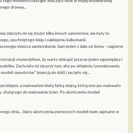
Od tego momentu nastąpił znaczący skok w mojej modelarskiej
znego drzewa...
zdarzyło mi się złożyć kilka innych samolotów, ale były to
ego, zaschniętego kleju i naklejeniu kalkomanii.
asowego miejsca zamieszkania. Sam jeden z dala od domu - najpierw
trukcji stwierdziłem, że warto dokupić jeszcze jeden egzemplarz i
udełka. Zachciało mi się przy tym, aby po sklejeniu i pomalowaniu
eli samolotów" (mam ją do dziś) i zaczęło się...
m klejem, a malowałem białą farbą olejną, którą wóczas malowało
tu, służącego do malowania ścian. Po ukończeniu modeli
ępnego dnia... (daty ukończenia pierwszych modeli mam zapisane w