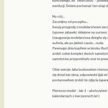
końcowego, do "twórczości" - powied
ewolucji. Śmiem porównać ten etap do
No cóż...
Zacznijmy od początku...
Swoją przygodę z modelarstwem zaczą
typowe zabawki, sklejone na surowo z 
Inauguracja modelarstwa zbiegła się 
euforia, ale po jakimś czasie... nuda.
Pewnego dnia kupiłem w kiosku Ruchu 
zrobić sobie komplet dwóch samolotów
samolotów przypominały one te prawdz
Obie wersje Jaka budowałem równocze
się drzwi lub okna, odpowiedni (jak 
postanowiłem zrobić im zdjęcia (apar
Pierwszy model - Jak-1 - ukończyłem 
kalendarzach z ówczesnych lat )