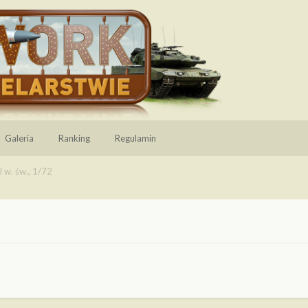
Galeria
Ranking
Regulamin
I w. św., 1/72